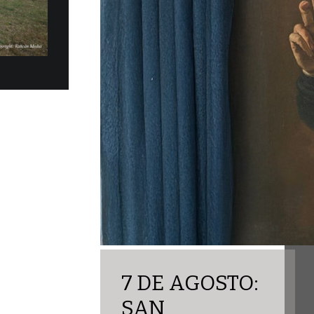
los eléctricos Fiat Topolino fueron
ficialmente, en la mañana del martes 30 de
obernación del Estado...
7 DE AGOSTO:
SAN