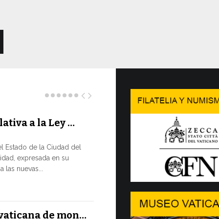
lativa a la Ley …
Concluy
…
l Estado de la Ciudad del
LA NECES
idad, expresada en su
EN CONS
 las nuevas...
En un moment
XIV ha reafir
13 JULIO, 2026
l vaticana de mon…