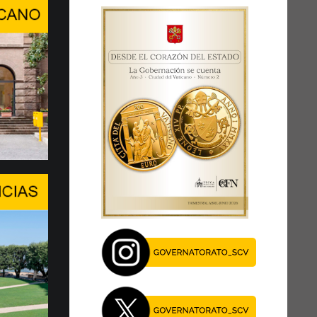
ra, conversación de alto ni…
RDAR A LA PERSONA HUMANA EN
E INTELIGENCIA ARTIFICIAL
del Center Stage del Palexpo, el miércoles
 de julio...
je del Papa en el Foro de l…
EN UN MOMENTO DECISIVO
 XIV asegura la presencia de la Santa Sede y
al diálogo, especialmente en este momento
27 de julio, el Papa León …