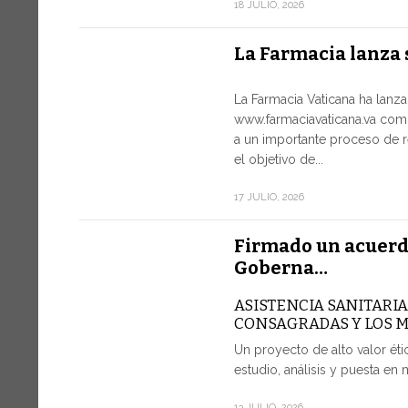
18 JULIO, 2026
La Farmacia lanza 
La Farmacia Vaticana ha lanz
www.farmaciavaticana.va com
a un importante proceso de r
el objetivo de...
17 JULIO, 2026
Firmado un acuerd
Goberna…
ASISTENCIA SANITARI
CONSAGRADAS Y LOS 
Un proyecto de alto valor étic
estudio, análisis y puesta en 
13 JULIO, 2026