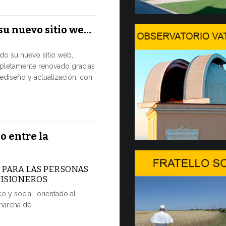
El Papa León
su nuevo sitio we…
julio al Pala
disfrutar de 
ado su nuevo sitio web,
pletamente renovado gracias
7 JULIO, 2026
ediseño y actualización, con
Arranca
2…
Hoy comienza
o entre la
Forum, import
dedicada a la
A PARA LAS PERSONAS
7 JULIO, 2026
MISIONEROS
o y social, orientado al
Ceremoni
marcha de...
POR UNA 