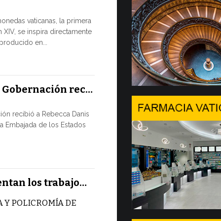
Tres em
monedas vaticanas, la primera
 XIV, se inspira directamente
Desde hoy est
eproducido en...
Comercializac
Gobernación 
10 JULIO, 2026
a Gobernación rec…
En Gine
ión recibió a Rebecca Danis
Ministe
la Embajada de los Estados
EL USO DE
NUNCA ES
TÉCNICA
Uno de los 
entan los trabajo…
CMSI 2026, o
 Y POLICROMÍA DE
9 JULIO, 2026