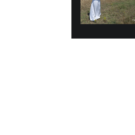
Veinte vehícu
entregados o
junio, a la G
30 JUNIO, 2026