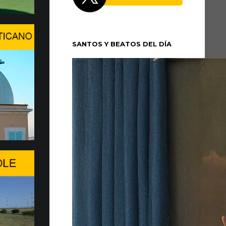
 XIV se trasladó la tarde del domingo 5 de
cio Apostólico de Castel Gandolfo para
SANTOS Y BEATOS DEL DÍA
un período de...
n en Ginebra el WSIS Forum
 en Ginebra la edición 2026 del WSIS
ante cita multilateral de las Naciones Unidas
 sociedad de la información, promovida...
a de entrega de 20 Fiat Top…
MOVILIDAD MÁS SOSTENIBLE