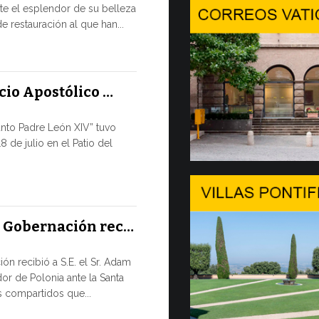
e el esplendor de su belleza
En Gineb
e restauración al que han...
SALVAGUA
TIEMPOS D
En el marco 
acio Apostólico …
por la tarde, 8
anto Padre León XIV” tuvo
9 JULIO, 2026
8 de julio en el Patio del
El mensa
DIÁLOGO 
El Papa León
a Gobernación rec…
su apertura 
de...
ón recibió a S.E. el Sr. Adam
or de Polonia ante la Santa
8 JULIO, 2026
 compartidos que...
Del 6 al 