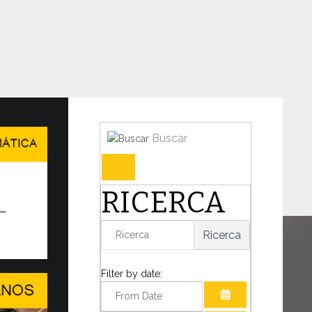
Buscar
en en Ginebra el WSIS Forum
RICERCA
IDAD DEL DIÁLOGO EN UN MUNDO
TANTE TRANSFORMACIÓN
Ricerca
o decisivo para la humanidad, el Papa León
mado la presencia de...
Filter by date: