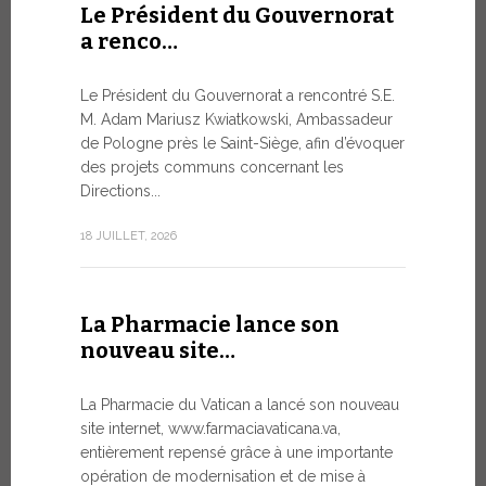
Le Président du Gouvernorat
8 JUILLET, 20
a renco…
Le Président du Gouvernorat a rencontré S.E.
Du 6 au
M. Adam Mariusz Kwiatkowski, Ambassadeur
XIV…
de Pologne près le Saint-Siège, afin d’évoquer
des projets communs concernant les
Dans l’aprè
Directions...
Pape Léon X
apostolique
18 JUILLET, 2026
une période
7 JUILLET, 20
La Pharmacie lance son
nouveau site…
Ouvert
La Pharmacie du Vatican a lancé son nouveau
Forum 
site internet, www.farmaciavaticana.va,
entièrement repensé grâce à une importante
L’édition 
opération de modernisation et de mise à