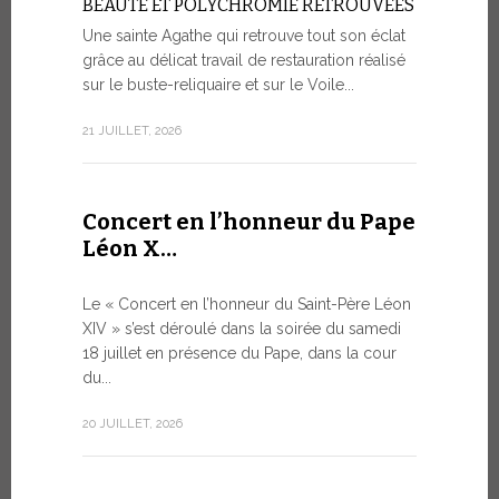
BEAUTÉ ET POLYCHROMIE RETROUVÉES
à Genè
Une sainte Agathe qui retrouve tout son éclat
grâce au délicat travail de restauration réalisé
LA SAUVE
HUMAINE 
sur le buste-reliquaire et sur le Voile...
ARTIFICI
21 JUILLET, 2026
Dans le ca
s’est tenue
9 JUILLET, 20
Concert en l’honneur du Pape
Léon X…
Le mes
Le « Concert en l’honneur du Saint-Père Léon
Forum 
XIV » s’est déroulé dans la soirée du samedi
18 juillet en présence du Pape, dans la cour
LE DIALO
du...
HISTORI
Le Pape Léo
20 JUILLET, 2026
Saint-Siège
dialogue, en