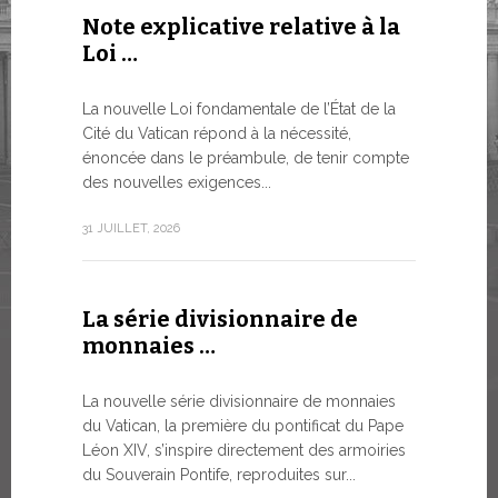
Note explicative relative à la
Le WSIS
Loi …
Good G
LE BESOI
La nouvelle Loi fondamentale de l’État de la
MONDE E
Cité du Vatican répond à la nécessité,
À un moment
énoncée dans le préambule, de tenir compte
Léon XIV a 
des nouvelles exigences...
Siège...
31 JUILLET, 2026
13 JUILLET, 2
La série divisionnaire de
Trois é
monnaies …
numism
La nouvelle série divisionnaire de monnaies
À partir d’a
du Vatican, la première du pontificat du Pape
émissions 
Léon XIV, s’inspire directement des armoiries
sur la bout
du Souverain Pontife, reproduites sur...
commerciali