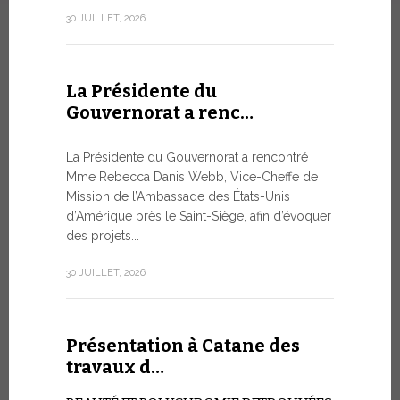
numismatiq
30 JUILLET, 2026
10 JUILLET, 2
La Présidente du
Gouvernorat a renc…
Table r
WSIS F
La Présidente du Gouvernorat a rencontré
Mme Rebecca Danis Webb, Vice-Cheffe de
L’UTILIS
Mission de l’Ambassade des États-Unis
ARTIFICIE
d’Amérique près le Saint-Siège, afin d’évoquer
QUESTIO
des projets...
Moment ph
organisé pa
30 JUILLET, 2026
télécommuni
9 JUILLET, 20
Présentation à Catane des
travaux d…
Conver