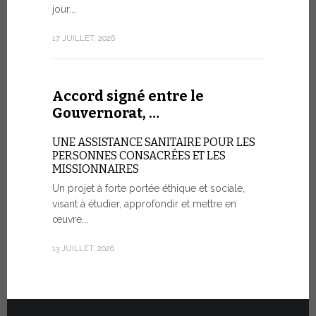
aujourd’hui 
jour...
rendez-vous
consacré à 
17 JUILLET, 2026
organisé...
7 JUILLET, 20
Accord signé entre le
Gouvernorat, …
Cérémo
UNE ASSISTANCE SANITAIRE POUR LES
Fiat T
PERSONNES CONSACRÉES ET LES
MISSIONNAIRES
POUR UNE
Un projet à forte portée éthique et sociale,
visant à étudier, approfondir et mettre en
Vingt véhic
œuvre...
été officie
l’État de la
13 JUILLET, 2026
30 JUIN, 2026