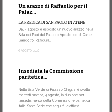
Un arazzo di Raffaello per il
La Farm
Palaz…
sito w
LA PREDICA DI SAN PAOLO IN ATENE
La Farmacia
Dal 4 agosto è esposto un nuovo arazzo nella
web www.fa
Sala dei Papi del Palazzo Apostolico di Castel
rinnovato, 
Gandolfo. Raffigura...
di restylin
un’esperien
6 AGOSTO, 2026
17 LUGLIO, 20
Insediata la Commissione
paritetica…
Siglato
Govern
Nella Sala Verde di Palazzo Chigi, si è svolta,
ASSISTEN
martedì mattina, 4 agosto, la riunione per
E AI MIS
l'insediamento della Commissione paritetica
Un progetto
Italia-Santa Sede che seguirà le attività...
finalizzato