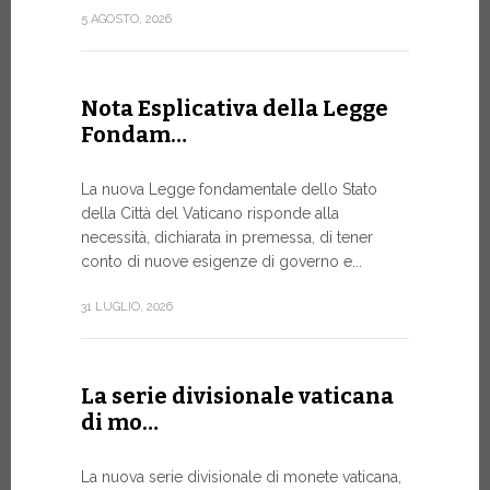
attuazione 
5 AGOSTO, 2026
punto...
13 LUGLIO, 20
Nota Esplicativa della Legge
Fondam…
A Ginev
La nuova Legge fondamentale dello Stato
Forum 
della Città del Vaticano risponde alla
necessità, dichiarata in premessa, di tener
IL BISOG
conto di nuove esigenze di governo e...
IN RAPI
In un mome
31 LUGLIO, 2026
XIV ha assi
Sede...
La serie divisionale vaticana
13 LUGLIO, 20
di mo…
La nuova serie divisionale di monete vaticana,
Tre em