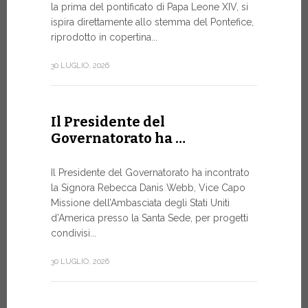
la prima del pontificato di Papa Leone XIV, si
ispira direttamente allo stemma del Pontefice,
Da oggi son
riprodotto in copertina...
Commerciali
Numismatic
30 LUGLIO, 2026
della Città
emissioni n
Il Presidente del
10 LUGLIO, 20
Governatorato ha …
A Ginev
Il Presidente del Governatorato ha incontrato
la Signora Rebecca Danis Webb, Vice Capo
Roundt
Missione dell’Ambasciata degli Stati Uniti
d’America presso la Santa Sede, per progetti
L’USO DE
NON È MA
condivisi...
PURAMEN
30 LUGLIO, 2026
Momento di
organizzato
Telecomunic