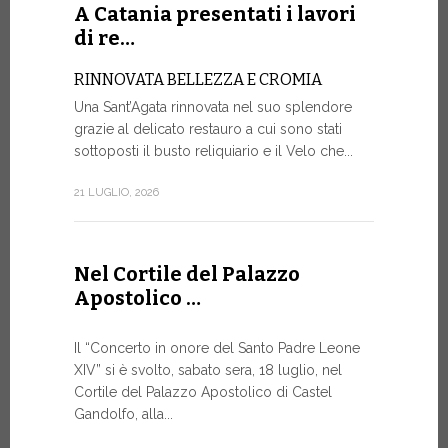
Roundtable.
A Catania presentati i lavori
di re…
9 LUGLIO, 20
RINNOVATA BELLEZZA E CROMIA
Una Sant’Agata rinnovata nel suo splendore
A Gine
grazie al delicato restauro a cui sono stati
alto liv
sottoposti il busto reliquiario e il Velo che...
SALVAGU
21 LUGLIO, 2026
UMANA AI
ARTIFICI
Nella corni
Nel Cortile del Palazzo
mercoledì p
Apostolico …
Ginevra, un
9 LUGLIO, 20
Il “Concerto in onore del Santo Padre Leone
XIV” si è svolto, sabato sera, 18 luglio, nel
Cortile del Palazzo Apostolico di Castel
Gandolfo, alla...
Il Mess