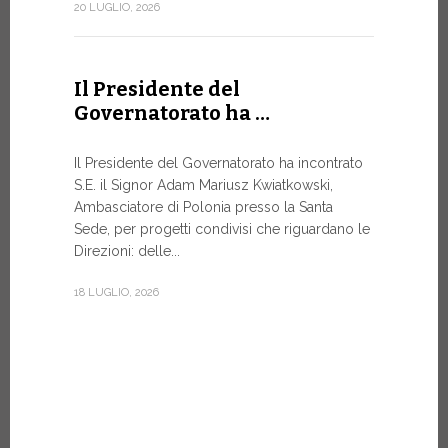
Forum
20 LUGLIO, 2026
DIALOGO 
Papa Leone 
Il Presidente del
Santa Sede 
Governatorato ha …
soprattutto
8 LUGLIO, 20
Il Presidente del Governatorato ha incontrato
S.E. il Signor Adam Mariusz Kwiatkowski,
Ambasciatore di Polonia presso la Santa
Sede, per progetti condivisi che riguardano le
Dal 6 a
Direzioni: delle...
XIV a…
18 LUGLIO, 2026
Papa Leone 
pomeriggio,
di Castel G
Vi rimarrà fi
7 LUGLIO, 20