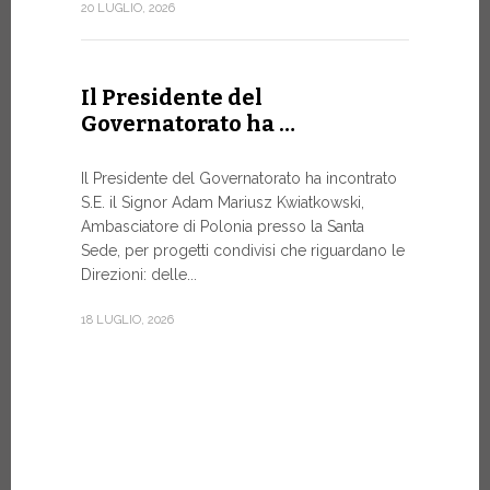
Forum
20 LUGLIO, 2026
DIALOGO 
Papa Leone 
Il Presidente del
Santa Sede 
Governatorato ha …
soprattutto
8 LUGLIO, 20
Il Presidente del Governatorato ha incontrato
S.E. il Signor Adam Mariusz Kwiatkowski,
Ambasciatore di Polonia presso la Santa
Sede, per progetti condivisi che riguardano le
Dal 6 a
Direzioni: delle...
XIV a…
18 LUGLIO, 2026
Papa Leone 
pomeriggio,
di Castel G
Vi rimarrà fi
7 LUGLIO, 20