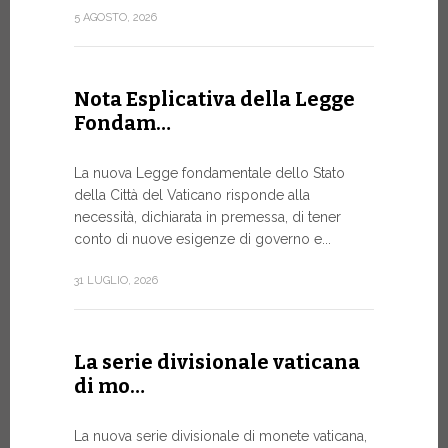
attuazione 
5 AGOSTO, 2026
punto...
13 LUGLIO, 20
Nota Esplicativa della Legge
Fondam…
A Ginev
La nuova Legge fondamentale dello Stato
Forum 
della Città del Vaticano risponde alla
necessità, dichiarata in premessa, di tener
IL BISOG
conto di nuove esigenze di governo e...
IN RAPI
In un mome
31 LUGLIO, 2026
XIV ha assi
Sede...
La serie divisionale vaticana
13 LUGLIO, 20
di mo…
La nuova serie divisionale di monete vaticana,
Tre em