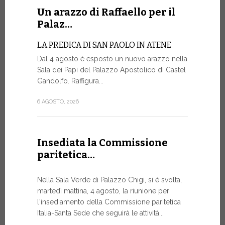
Un arazzo di Raffaello per il
La Farm
Palaz…
sito w
LA PREDICA DI SAN PAOLO IN ATENE
La Farmacia
Dal 4 agosto è esposto un nuovo arazzo nella
web www.fa
Sala dei Papi del Palazzo Apostolico di Castel
rinnovato, 
Gandolfo. Raffigura...
di restylin
un’esperien
6 AGOSTO, 2026
17 LUGLIO, 20
Insediata la Commissione
paritetica…
Siglato
Govern
Nella Sala Verde di Palazzo Chigi, si è svolta,
ASSISTEN
martedì mattina, 4 agosto, la riunione per
E AI MIS
l'insediamento della Commissione paritetica
Un progetto
Italia-Santa Sede che seguirà le attività...
finalizzato