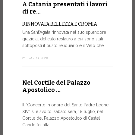
Roundtable.
A Catania presentati i lavori
di re…
9 LUGLIO, 20
RINNOVATA BELLEZZA E CROMIA
Una Sant’Agata rinnovata nel suo splendore
A Gine
grazie al delicato restauro a cui sono stati
alto liv
sottoposti il busto reliquiario e il Velo che...
SALVAGU
21 LUGLIO, 2026
UMANA AI
ARTIFICI
Nella corni
Nel Cortile del Palazzo
mercoledì p
Apostolico …
Ginevra, un
9 LUGLIO, 20
Il “Concerto in onore del Santo Padre Leone
XIV” si è svolto, sabato sera, 18 luglio, nel
Cortile del Palazzo Apostolico di Castel
Gandolfo, alla...
Il Mess