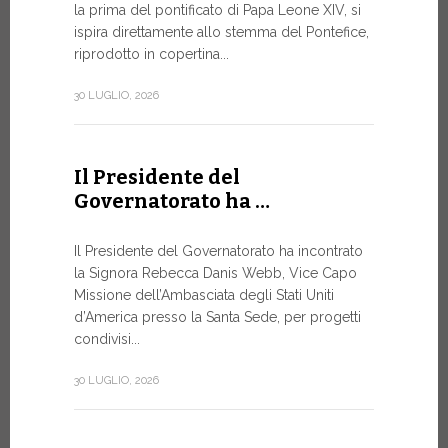
la prima del pontificato di Papa Leone XIV, si
ispira direttamente allo stemma del Pontefice,
Da oggi son
riprodotto in copertina...
Commerciali
Numismatic
30 LUGLIO, 2026
della Città
emissioni n
Il Presidente del
10 LUGLIO, 20
Governatorato ha …
A Ginev
Il Presidente del Governatorato ha incontrato
la Signora Rebecca Danis Webb, Vice Capo
Roundt
Missione dell’Ambasciata degli Stati Uniti
d’America presso la Santa Sede, per progetti
L’USO DE
NON È MA
condivisi...
PURAMEN
30 LUGLIO, 2026
Momento di
organizzato
Telecomunic