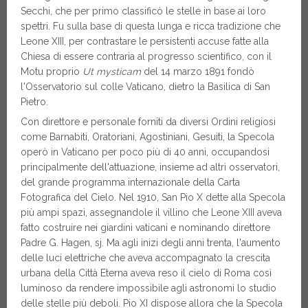
Secchi, che per primo classificò le stelle in base ai loro
spettri. Fu sulla base di questa lunga e ricca tradizione che
Leone XIII, per contrastare le persistenti accuse fatte alla
Chiesa di essere contraria al progresso scientifico, con il
Motu proprio
Ut mysticam
del 14 marzo 1891 fondò
l'Osservatorio sul colle Vaticano, dietro la Basilica di San
Pietro.
Con direttore e personale forniti da diversi Ordini religiosi
come Barnabiti, Oratoriani, Agostiniani, Gesuiti, la Specola
operò in Vaticano per poco più di 40 anni, occupandosi
principalmente dell'attuazione, insieme ad altri osservatori,
del grande programma internazionale della Carta
Fotografica del Cielo. Nel 1910, San Pio X dette alla Specola
più ampi spazi, assegnandole il villino che Leone XIII aveva
fatto costruire nei giardini vaticani e nominando direttore
Padre G. Hagen, sj. Ma agli inizi degli anni trenta, l'aumento
delle luci elettriche che aveva accompagnato la crescita
urbana della Città Eterna aveva reso il cielo di Roma così
luminoso da rendere impossibile agli astronomi lo studio
delle stelle più deboli. Pio XI dispose allora che la Specola