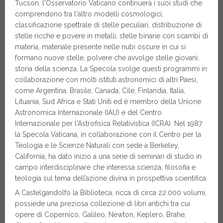
Tucson, l'Osservatorio Vaticano continuerà i suoi studi che
comprendono tra l'altro modelli cosmologici,
classificazione spettrale di stelle peculiari, distribuzione di
stelle ricche e povere in metalli, stelle binarie con scambi di
materia, materiale presente nelle nubi oscure in cui si
formano nuove stelle, polvere che avvolge stelle giovani,
storia della scienza. La Specola svolge questi programmi in
collaborazione con molti istituti astronomici di altri Paesi,
come Argentina, Brasile, Canada, Cile, Finlandia, Italia,
Lituania, Sud Africa e Stati Uniti ed è membro della Unione
Astronomica Internazionale (IAU) e del Centro
Internazionale per l'Astrofisica Relativistica (ICRA). Nel 1987
la Specola Vaticana, in collaborazione con il Centro per la
Teologia e le Scienze Naturali con sede a Berkeley,
California, ha dato inizio a una serie di seminari di studio in
campo interdisciplinare che interessa scienza, filosofia e
teologia sul tema dell’azione divina in prospettiva scientifica.
A Castelgandolfo la Biblioteca, ricca di circa 22.000 volumi,
possiede una preziosa collezione di libri antichi tra cui
opere di Copernico, Galileo, Newton, Keplero, Brahe,