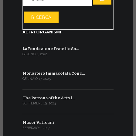
APRI IL CALE
RICERCA
ALTRI ORGANISMI
La Fondazione Fratello So…
GIUGNO 4, 2026
Monastero Immacolata Conc…
GENNAIO 17, 2025
The Patrons of the Arts i…
SETTEMBRE 19, 2024
Musei Vaticani
FEBBRAIO 1, 2017