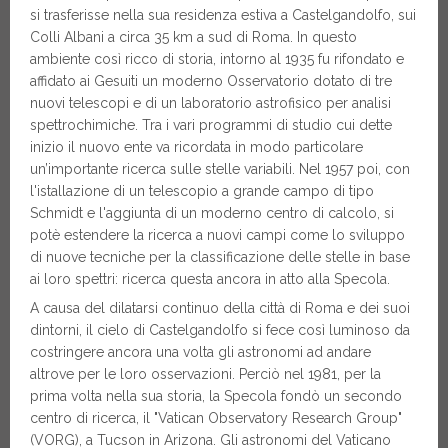
si trasferisse nella sua residenza estiva a Castelgandolfo, sui
Colli Albani a circa 35 km a sud di Roma. In questo
ambiente così ricco di storia, intorno al 1935 fu rifondato e
affidato ai Gesuiti un moderno Osservatorio dotato di tre
nuovi telescopi e di un laboratorio astrofisico per analisi
spettrochimiche. Tra i vari programmi di studio cui dette
inizio il nuovo ente va ricordata in modo particolare
un’importante ricerca sulle stelle variabili. Nel 1957 poi, con
l'istallazione di un telescopio a grande campo di tipo
Schmidt e l'aggiunta di un moderno centro di calcolo, si
potè estendere la ricerca a nuovi campi come lo sviluppo
di nuove tecniche per la classificazione delle stelle in base
ai loro spettri: ricerca questa ancora in atto alla Specola.
A causa del dilatarsi continuo della città di Roma e dei suoi
dintorni, il cielo di Castelgandolfo si fece così luminoso da
costringere ancora una volta gli astronomi ad andare
altrove per le loro osservazioni. Perciò nel 1981, per la
prima volta nella sua storia, la Specola fondò un secondo
centro di ricerca, il "Vatican Observatory Research Group"
(VORG), a Tucson in Arizona. Gli astronomi del Vaticano