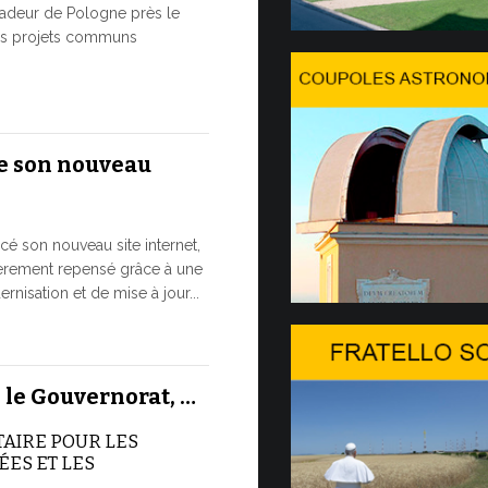
8 JUILLET, 2026
adeur de Pologne près le
des projets communs
Du 6 au 
Dans l’après-
s'est install
e son nouveau
passera une 
7 JUILLET, 2026
cé son nouveau site internet,
Ouvertu
ièrement repensé grâce à une
20…
nisation et de mise à jour...
L’édition 20
Genève. Il s’
 le Gouvernorat, …
des Nations U
organisé...
TAIRE POUR LES
ES ET LES
7 JUILLET, 2026