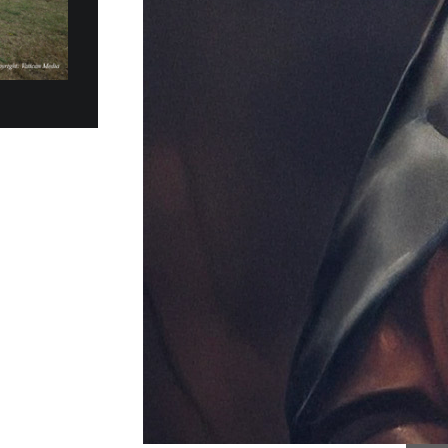
e de remise de 20 Fiat
 MOBILITÉ PLUS DURABLE
es électriques Fiat Topolino ont été
t remis au Gouvernorat de l’État de la Cité du
la matinée...