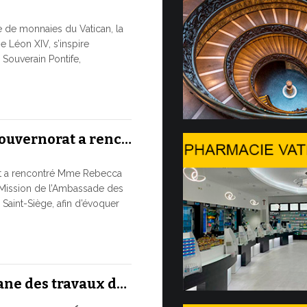
Trois é
re de monnaies du Vatican, la
À partir d’au
e Léon XIV, s’inspire
numismatique
Souverain Pontife,
du Service de
numismatique
10 JUILLET, 202
Gouvernorat a renc…
Table ro
at a rencontré Mme Rebecca
L’UTILISA
Mission de l’Ambassade des
ARTIFICIE
 Saint-Siège, afin d’évoquer
PUREMEN
Moment phare
international
ronde...
ane des travaux d…
9 JUILLET, 2026