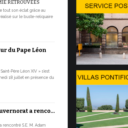
MIE RETROUVÉES
Conversa
e tout son éclat grâce au
Genèv…
réalisé sur le buste-reliquaire
LA SAUVE
À L’ÈRE D
Dans le cadre
Genève, dans 
eur du Pape Léon
9 JUILLET, 2026
Saint-Père Léon XIV » s’est
Le mess
edi 18 juillet en présence du
et…
LE DIALO
HISTORIQ
Le Pape Léon 
ouvernorat a renco…
ainsi que son
cette...
a rencontré S.E. M. Adam