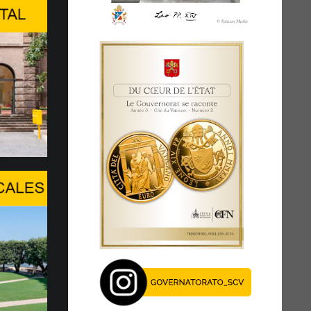
tion de haut niveau à
GARDE DE LA PERSONNE HUMAINE
E L’INTELLIGENCE ARTIFICIELLE
 du Center Stage du Palexpo, s’est tenue à
l’après-midi du...
age du Pape au WSIS Forum
GUE FACE À UN TOURNANT
UE
XIV réaffirme la présence du Saint-Siège,
 ouverture au dialogue, en particulier en