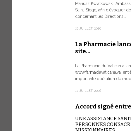
Mariusz Kwiatkowski, Ambass
Saint-Siège, afin d’évoquer 
concernant les Directions...
18 JUILLET, 2026
La Pharmacie lanc
site…
La Pharmacie du Vatican a lan
www.farmaciavaticana.va, ent
importante opération de moder
17 JUILLET, 2026
Accord signé entre
UNE ASSISTANCE SANI
PERSONNES CONSACRÉ
MISSIONNAIRES