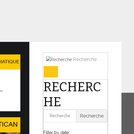
Recherche
Forum et l’AI for Good Glob…
RECHERC
N DE DIALOGUE DANS UN MONDE EN
UTATION
HE
harnière de l’histoire, le Pape Léon XIV a
présence du Saint-Siège...
Recherche
6
Filter by date: