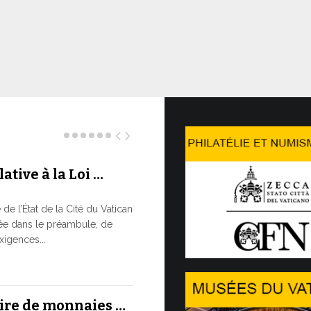
ative à la Loi …
Le WSIS 
LE BESOI
e l’État de la Cité du Vatican
RAPIDE M
ée dans le préambule, de
À un moment c
xigences...
réaffirmé la 
13 JUILLET, 202
aire de monnaies …