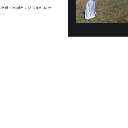
e et sociale, visant à étudier,
Cérémoni
e...
Topo…
POUR UNE
Vingt véhicul
officiellemen
Vatican dans 
30 JUIN, 2026