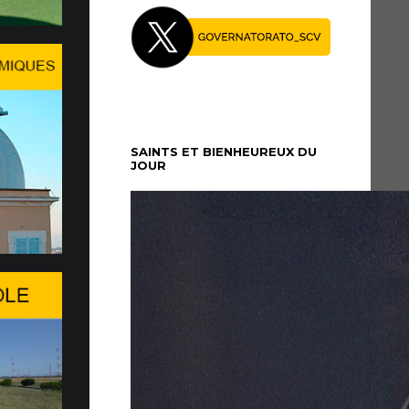
27 Juillet le Pape Léon XIV…
midi du dimanche 5 juillet, le Pape Léon XIV
é au Palais apostolique de Castel Gandolfo, où il
période de repos...
SAINTS ET BIENHEUREUX DU
JOUR
re à Genève du WSIS Forum
26 du WSIS Forum s’ouvre aujourd’hui à
agit d’un important rendez-vous multilatéral
nies consacré à la société de l’information,