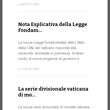
attuazione 
5 AGOSTO, 2026
punto...
13 LUGLIO, 20
Nota Esplicativa della Legge
Fondam…
A Ginev
La nuova Legge fondamentale dello Stato
Forum 
della Città del Vaticano risponde alla
necessità, dichiarata in premessa, di tener
IL BISOG
conto di nuove esigenze di governo e...
IN RAPI
In un mome
31 LUGLIO, 2026
XIV ha assi
Sede...
La serie divisionale vaticana
13 LUGLIO, 20
di mo…
La nuova serie divisionale di monete vaticana,
Tre em