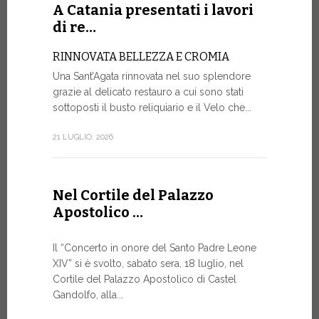
Roundtable.
A Catania presentati i lavori
di re…
9 LUGLIO, 20
RINNOVATA BELLEZZA E CROMIA
Una Sant’Agata rinnovata nel suo splendore
A Gine
grazie al delicato restauro a cui sono stati
alto liv
sottoposti il busto reliquiario e il Velo che...
SALVAGU
21 LUGLIO, 2026
UMANA AI
ARTIFICI
Nella corni
Nel Cortile del Palazzo
mercoledì p
Apostolico …
Ginevra, un
9 LUGLIO, 20
Il “Concerto in onore del Santo Padre Leone
XIV” si è svolto, sabato sera, 18 luglio, nel
Cortile del Palazzo Apostolico di Castel
Gandolfo, alla...
Il Mess