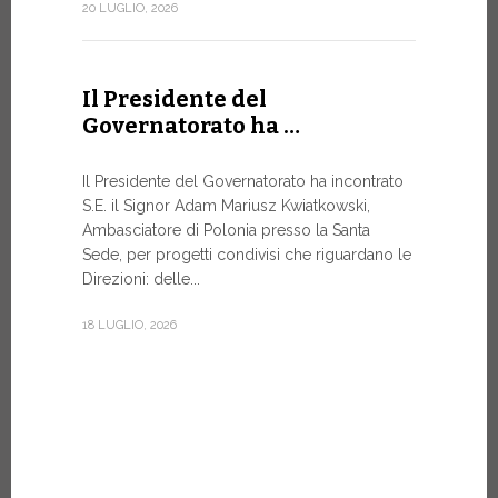
Forum
20 LUGLIO, 2026
DIALOGO 
Papa Leone 
Il Presidente del
Santa Sede 
Governatorato ha …
soprattutto
8 LUGLIO, 20
Il Presidente del Governatorato ha incontrato
S.E. il Signor Adam Mariusz Kwiatkowski,
Ambasciatore di Polonia presso la Santa
Sede, per progetti condivisi che riguardano le
Dal 6 a
Direzioni: delle...
XIV a…
18 LUGLIO, 2026
Papa Leone 
pomeriggio,
di Castel G
Vi rimarrà fi
7 LUGLIO, 20