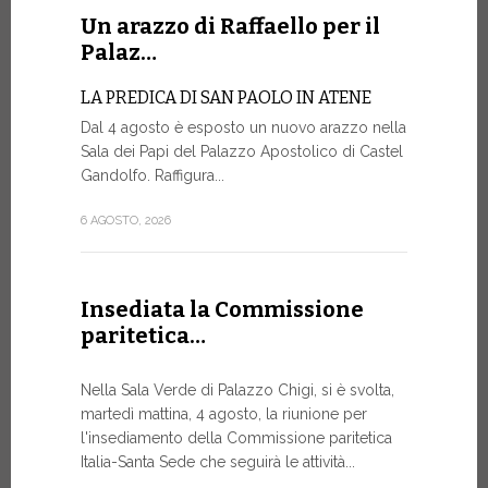
Un arazzo di Raffaello per il
La Farm
Palaz…
sito w
LA PREDICA DI SAN PAOLO IN ATENE
La Farmacia
Dal 4 agosto è esposto un nuovo arazzo nella
web www.fa
Sala dei Papi del Palazzo Apostolico di Castel
rinnovato, 
Gandolfo. Raffigura...
di restylin
un’esperien
6 AGOSTO, 2026
17 LUGLIO, 20
Insediata la Commissione
paritetica…
Siglato
Govern
Nella Sala Verde di Palazzo Chigi, si è svolta,
ASSISTEN
martedì mattina, 4 agosto, la riunione per
E AI MIS
l'insediamento della Commissione paritetica
Un progetto
Italia-Santa Sede che seguirà le attività...
finalizzato