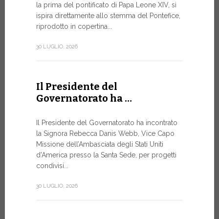
la prima del pontificato di Papa Leone XIV, si
ispira direttamente allo stemma del Pontefice,
Da oggi son
riprodotto in copertina...
Commerciali
Numismatic
30 LUGLIO, 2026
della Città
emissioni n
Il Presidente del
10 LUGLIO, 20
Governatorato ha …
A Ginev
Il Presidente del Governatorato ha incontrato
la Signora Rebecca Danis Webb, Vice Capo
Roundt
Missione dell’Ambasciata degli Stati Uniti
d’America presso la Santa Sede, per progetti
L’USO DE
NON È MA
condivisi...
PURAMEN
30 LUGLIO, 2026
Momento di
organizzato
Telecomunic