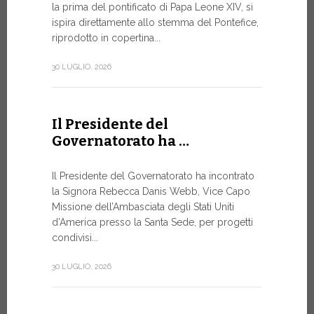
la prima del pontificato di Papa Leone XIV, si
ispira direttamente allo stemma del Pontefice,
Da oggi son
riprodotto in copertina...
Commerciali
Numismatic
30 LUGLIO, 2026
della Città
emissioni n
Il Presidente del
10 LUGLIO, 20
Governatorato ha …
A Ginev
Il Presidente del Governatorato ha incontrato
la Signora Rebecca Danis Webb, Vice Capo
Roundt
Missione dell’Ambasciata degli Stati Uniti
d’America presso la Santa Sede, per progetti
L’USO DE
NON È MA
condivisi...
PURAMEN
30 LUGLIO, 2026
Momento di
organizzato
Telecomunic