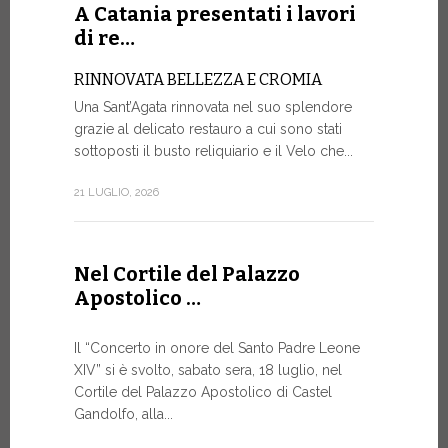
Roundtable.
A Catania presentati i lavori
di re…
9 LUGLIO, 20
RINNOVATA BELLEZZA E CROMIA
Una Sant’Agata rinnovata nel suo splendore
A Gine
grazie al delicato restauro a cui sono stati
alto liv
sottoposti il busto reliquiario e il Velo che...
SALVAGU
21 LUGLIO, 2026
UMANA AI
ARTIFICI
Nella corni
Nel Cortile del Palazzo
mercoledì p
Apostolico …
Ginevra, un
9 LUGLIO, 20
Il “Concerto in onore del Santo Padre Leone
XIV” si è svolto, sabato sera, 18 luglio, nel
Cortile del Palazzo Apostolico di Castel
Gandolfo, alla...
Il Mess