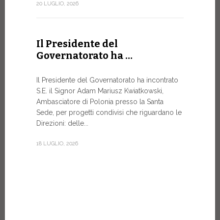
Forum
20 LUGLIO, 2026
DIALOGO 
Papa Leone 
Il Presidente del
Santa Sede 
Governatorato ha …
soprattutto
8 LUGLIO, 20
Il Presidente del Governatorato ha incontrato
S.E. il Signor Adam Mariusz Kwiatkowski,
Ambasciatore di Polonia presso la Santa
Sede, per progetti condivisi che riguardano le
Dal 6 a
Direzioni: delle...
XIV a…
18 LUGLIO, 2026
Papa Leone 
pomeriggio,
di Castel G
Vi rimarrà fi
7 LUGLIO, 20