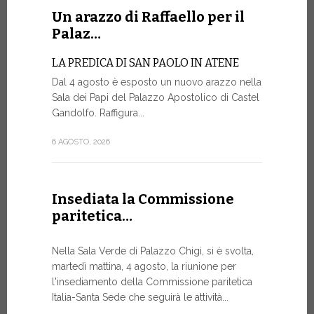
Un arazzo di Raffaello per il
La Farm
Palaz…
sito w
LA PREDICA DI SAN PAOLO IN ATENE
La Farmacia
Dal 4 agosto è esposto un nuovo arazzo nella
web www.fa
Sala dei Papi del Palazzo Apostolico di Castel
rinnovato, 
Gandolfo. Raffigura...
di restylin
un’esperien
6 AGOSTO, 2026
17 LUGLIO, 20
Insediata la Commissione
paritetica…
Siglato
Govern
Nella Sala Verde di Palazzo Chigi, si è svolta,
ASSISTEN
martedì mattina, 4 agosto, la riunione per
E AI MIS
l'insediamento della Commissione paritetica
Un progetto
Italia-Santa Sede che seguirà le attività...
finalizzato