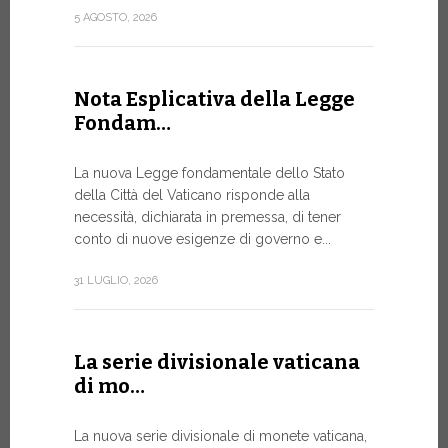
attuazione 
5 AGOSTO, 2026
punto...
13 LUGLIO, 20
Nota Esplicativa della Legge
Fondam…
A Ginev
La nuova Legge fondamentale dello Stato
Forum 
della Città del Vaticano risponde alla
necessità, dichiarata in premessa, di tener
IL BISOG
conto di nuove esigenze di governo e...
IN RAPI
In un mome
31 LUGLIO, 2026
XIV ha assi
Sede...
La serie divisionale vaticana
13 LUGLIO, 20
di mo…
La nuova serie divisionale di monete vaticana,
Tre em