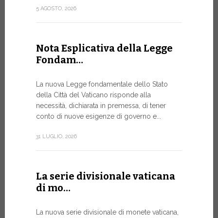
attuazione 
5 AGOSTO, 2026
punto...
13 LUGLIO, 20
Nota Esplicativa della Legge
Fondam…
A Ginev
La nuova Legge fondamentale dello Stato
Forum 
della Città del Vaticano risponde alla
necessità, dichiarata in premessa, di tener
IL BISOG
conto di nuove esigenze di governo e...
IN RAPI
In un mome
31 LUGLIO, 2026
XIV ha assi
Sede...
La serie divisionale vaticana
13 LUGLIO, 20
di mo…
La nuova serie divisionale di monete vaticana,
Tre em