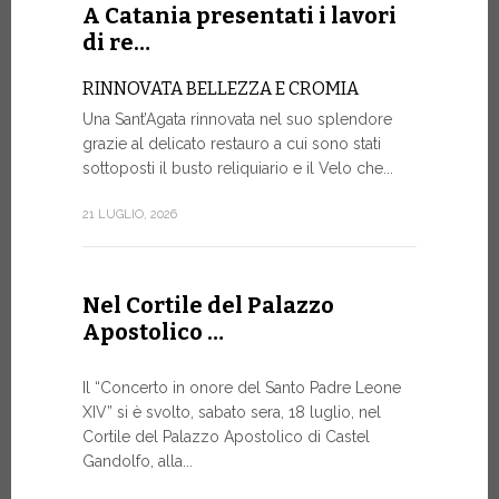
Roundtable.
A Catania presentati i lavori
di re…
9 LUGLIO, 20
RINNOVATA BELLEZZA E CROMIA
Una Sant’Agata rinnovata nel suo splendore
A Gine
grazie al delicato restauro a cui sono stati
alto liv
sottoposti il busto reliquiario e il Velo che...
SALVAGU
21 LUGLIO, 2026
UMANA AI
ARTIFICI
Nella corni
Nel Cortile del Palazzo
mercoledì p
Apostolico …
Ginevra, un
9 LUGLIO, 20
Il “Concerto in onore del Santo Padre Leone
XIV” si è svolto, sabato sera, 18 luglio, nel
Cortile del Palazzo Apostolico di Castel
Gandolfo, alla...
Il Mess