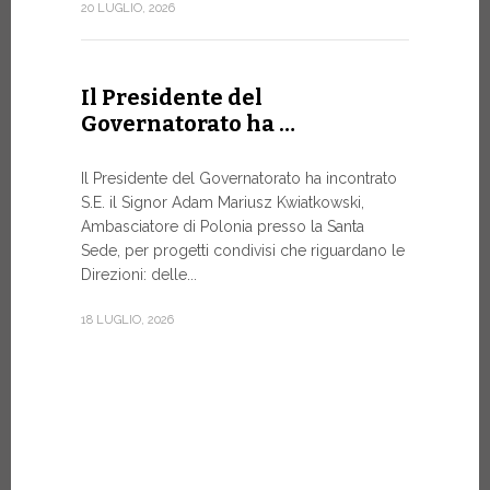
Forum
20 LUGLIO, 2026
DIALOGO 
Papa Leone 
Il Presidente del
Santa Sede 
Governatorato ha …
soprattutto
8 LUGLIO, 20
Il Presidente del Governatorato ha incontrato
S.E. il Signor Adam Mariusz Kwiatkowski,
Ambasciatore di Polonia presso la Santa
Sede, per progetti condivisi che riguardano le
Dal 6 a
Direzioni: delle...
XIV a…
18 LUGLIO, 2026
Papa Leone 
pomeriggio,
di Castel G
Vi rimarrà fi
7 LUGLIO, 20