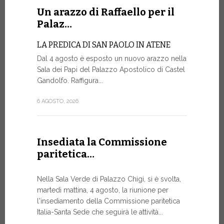
Un arazzo di Raffaello per il
La Farm
Palaz…
sito w
LA PREDICA DI SAN PAOLO IN ATENE
La Farmacia
Dal 4 agosto è esposto un nuovo arazzo nella
web www.fa
Sala dei Papi del Palazzo Apostolico di Castel
rinnovato, 
Gandolfo. Raffigura...
di restylin
un’esperien
6 AGOSTO, 2026
17 LUGLIO, 20
Insediata la Commissione
paritetica…
Siglato
Govern
Nella Sala Verde di Palazzo Chigi, si è svolta,
ASSISTEN
martedì mattina, 4 agosto, la riunione per
E AI MIS
l'insediamento della Commissione paritetica
Un progetto
Italia-Santa Sede che seguirà le attività...
finalizzato