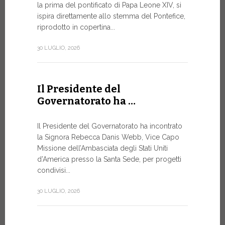
la prima del pontificato di Papa Leone XIV, si
ispira direttamente allo stemma del Pontefice,
Da oggi son
riprodotto in copertina...
Commerciali
Numismatic
30 LUGLIO, 2026
della Città
emissioni n
Il Presidente del
10 LUGLIO, 20
Governatorato ha …
A Ginev
Il Presidente del Governatorato ha incontrato
la Signora Rebecca Danis Webb, Vice Capo
Roundt
Missione dell’Ambasciata degli Stati Uniti
d’America presso la Santa Sede, per progetti
L’USO DE
NON È MA
condivisi...
PURAMEN
30 LUGLIO, 2026
Momento di
organizzato
Telecomunic