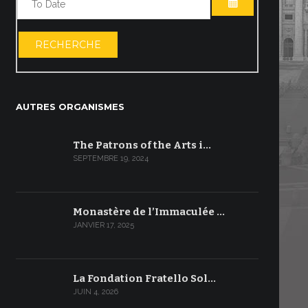
OUVRIR LE C
RECHERCHE
AUTRES ORGANISMES
The Patrons of the Arts i…
SEPTEMBRE 19, 2024
Monastère de l’Immaculée …
JANVIER 17, 2025
La Fondation Fratello Sol…
JUIN 4, 2026