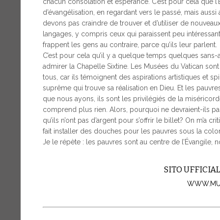
chacun consolation et espérance. C’est pour cela que l’É
d’évangélisation, en regardant vers le passé, mais aus
devons pas craindre de trouver et d’utiliser de nouvea
langages, y compris ceux qui paraissent peu intéressan
frappent les gens au contraire, parce qu’ils leur parlent.
C’est pour cela qu’il y a quelque temps quelques sans-a
admirer la Chapelle Sixtine. Les Musées du Vatican sont
tous, car ils témoignent des aspirations artistiques et sp
suprême qui trouve sa réalisation en Dieu. Et les pauvre
que nous ayons, ils sont les privilégiés de la miséricorde
comprend plus rien. Alors, pourquoi ne devraient-ils pa
qu’ils n’ont pas d’argent pour s’offrir le billet? On m’a cri
fait installer des douches pour les pauvres sous la col
Je le répète : les pauvres sont au centre de l’Évangile, 
SITO UFFICIA
WWW.MUS