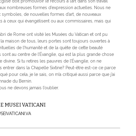
glise doit promouvoir le recours à l’art dans son travail
si aux nombreuses formes d’expression actuelles. Nous ne
ux symboles, de nouvelles formes d’art, de nouveaux
ts à ceux qui évangélisent ou aux commissaires, mais qui
bri de Rome ont visité les Musées du Vatican et ont pu
 la maison de tous, leurs portes sont toujours ouvertes à
irituelles de l’humanité et de la quête de cette beauté
s sont au centre de l’Évangile, qui est la plus grande chose
 divine. Si tu retires les pauvres de l’Évangile, on ne
s entrer dans la Chapelle Sixtine? Peut-être est-ce ce parce
tiqué pour cela, je le sais, on m’a critiqué aussi parce que j’ai
onnade du Bernin.
nous ne devons jamais l’oublier.
LE MUSEI VATICANI
EIVATICANI.VA