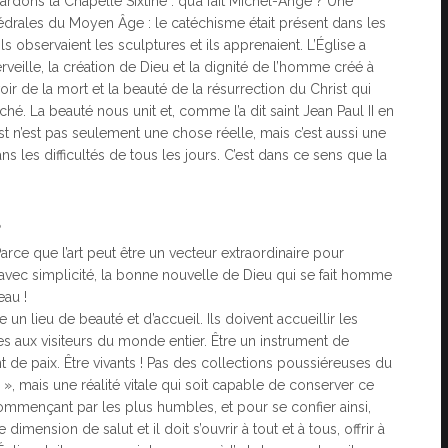
egardons la Chapelle Sixtine : qu’a fait Michel-Ange ? Une
édrales du Moyen Âge : le catéchisme était présent dans les
ls observaient les sculptures et ils apprenaient. L’Église a
rveille, la création de Dieu et la dignité de l’homme créé à
 de la mort et la beauté de la résurrection du Christ qui
é. La beauté nous unit et, comme l’a dit saint Jean Paul II en
ist n’est pas seulement une chose réelle, mais c’est aussi une
ns les difficultés de tous les jours. C’est dans ce sens que la
S
arce que l’art peut être un vecteur extraordinaire pour
ec simplicité, la bonne nouvelle de Dieu qui se fait homme
eau !
un lieu de beauté et d’accueil. Ils doivent accueillir les
tes aux visiteurs du monde entier. Être un instrument de
nt de paix. Être vivants ! Pas des collections poussiéreuses du
 », mais une réalité vitale qui soit capable de conserver ce
mmençant par les plus humbles, et pour se confier ainsi,
dimension de salut et il doit s’ouvrir à tout et à tous, offrir à