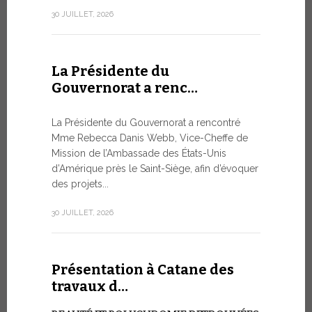
numismatiq
30 JUILLET, 2026
10 JUILLET, 2
La Présidente du
Gouvernorat a renc…
Table r
WSIS F
La Présidente du Gouvernorat a rencontré
Mme Rebecca Danis Webb, Vice-Cheffe de
L’UTILIS
Mission de l’Ambassade des États-Unis
ARTIFICIE
d’Amérique près le Saint-Siège, afin d’évoquer
QUESTIO
des projets...
Moment ph
organisé pa
30 JUILLET, 2026
télécommuni
9 JUILLET, 20
Présentation à Catane des
travaux d…
Conver