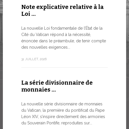
Note explicative relative à la
Le WSIS
Loi …
Good G
LE BESOI
La nouvelle Loi fondamentale de l’État de la
MONDE E
Cité du Vatican répond à la nécessité,
À un moment
énoncée dans le préambule, de tenir compte
Léon XIV a 
des nouvelles exigences...
Siège...
31 JUILLET, 2026
13 JUILLET, 2
La série divisionnaire de
Trois é
monnaies …
numism
La nouvelle série divisionnaire de monnaies
À partir d’a
du Vatican, la première du pontificat du Pape
émissions 
Léon XIV, s’inspire directement des armoiries
sur la bout
du Souverain Pontife, reproduites sur...
commerciali