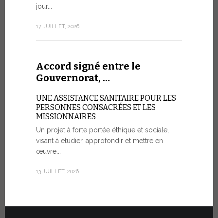
aujourd’hui 
jour...
rendez-vous
consacré à 
17 JUILLET, 2026
organisé...
7 JUILLET, 20
Accord signé entre le
Gouvernorat, …
Cérémo
UNE ASSISTANCE SANITAIRE POUR LES
Fiat T
PERSONNES CONSACRÉES ET LES
MISSIONNAIRES
POUR UNE
Un projet à forte portée éthique et sociale,
visant à étudier, approfondir et mettre en
Vingt véhic
œuvre...
été officie
l’État de la
13 JUILLET, 2026
30 JUIN, 2026