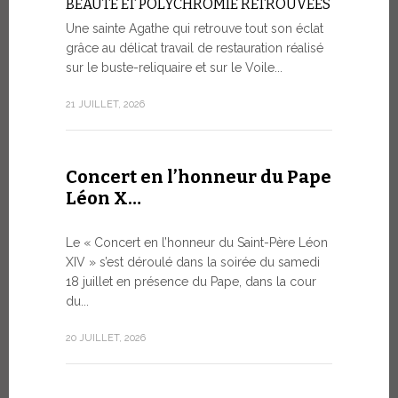
BEAUTÉ ET POLYCHROMIE RETROUVÉES
à Genè
Une sainte Agathe qui retrouve tout son éclat
grâce au délicat travail de restauration réalisé
LA SAUVE
HUMAINE 
sur le buste-reliquaire et sur le Voile...
ARTIFICI
21 JUILLET, 2026
Dans le ca
s’est tenue
9 JUILLET, 20
Concert en l’honneur du Pape
Léon X…
Le mes
Le « Concert en l’honneur du Saint-Père Léon
Forum 
XIV » s’est déroulé dans la soirée du samedi
18 juillet en présence du Pape, dans la cour
LE DIALO
du...
HISTORI
Le Pape Léo
20 JUILLET, 2026
Saint-Siège
dialogue, en