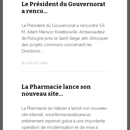
Le Président du Gouvernorat
8 JUILLET, 20
a renco…
Le Président du Gouvernorat a rencontré S.E.
Du 6 au
M. Adam Mariusz Kwiatkowski, Ambassadeur
XIV…
de Pologne près le Saint-Siège, afin d’évoquer
des projets communs concernant les
Dans l’aprè
Directions...
Pape Léon X
apostolique
18 JUILLET, 2026
une période
7 JUILLET, 20
La Pharmacie lance son
nouveau site…
Ouvert
La Pharmacie du Vatican a lancé son nouveau
Forum 
site internet, www.farmaciavaticana.va,
entièrement repensé grâce à une importante
L’édition 
opération de modernisation et de mise à