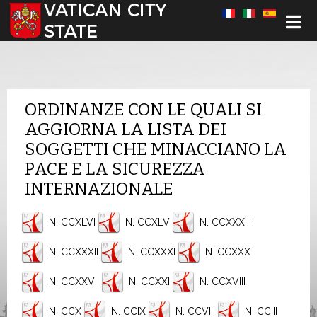
Select your language
ORDINANZE CON LE QUALI SI
AGGIORNA LA LISTA DEI
SOGGETTI CHE MINACCIANO LA
PACE E LA SICUREZZA
INTERNAZIONALE
N. CCXLVI
N. CCXLV
N. CCXXXIII
N. CCXXXII
N. CCXXXI
N. CCXXX
N. CCXXVII
N. CCXXI
N. CCXVIII
N. CCX
N. CCIX
N. CCVIII
N. CCIII