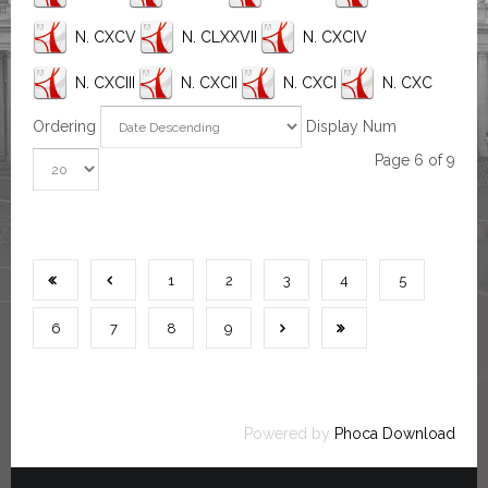
N. CXCV
N. CLXXVII
N. CXCIV
N. CXCIII
N. CXCII
N. CXCI
N. CXC
Ordering
Display Num
Page 6 of 9
1
2
3
4
5
6
7
8
9
Powered by
Phoca Download