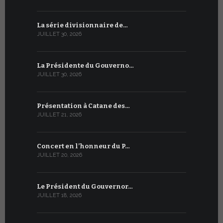
La série divisionnaire de…
Le WSIS For
JUILLET 30, 2026
JUILLET 13, 2
La Présidente du Gouverno…
Trois émi
JUILLET 30, 2026
JUILLET 10, 2
Présentation à Catane des…
Table rond
JUILLET 21, 2026
JUILLET 9, 20
Concert en l’honneur du P…
Conversati
JUILLET 20, 2026
JUILLET 9, 20
Le Président du Gouvernor…
Le message
JUILLET 18, 2026
JUILLET 8, 20