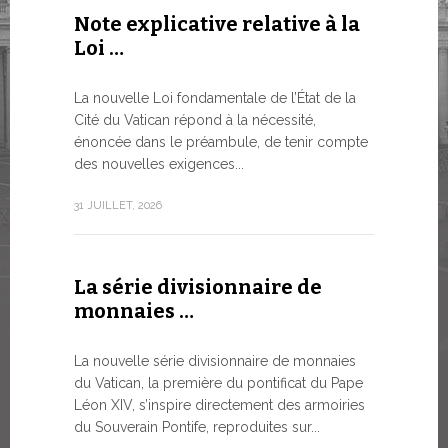
Note explicative relative à la
Le WSIS
Loi …
Good G
LE BESOI
La nouvelle Loi fondamentale de l’État de la
MONDE E
Cité du Vatican répond à la nécessité,
À un moment
énoncée dans le préambule, de tenir compte
Léon XIV a 
des nouvelles exigences...
Siège...
31 JUILLET, 2026
13 JUILLET, 2
La série divisionnaire de
Trois é
monnaies …
numism
La nouvelle série divisionnaire de monnaies
À partir d’a
du Vatican, la première du pontificat du Pape
émissions 
Léon XIV, s’inspire directement des armoiries
sur la bout
du Souverain Pontife, reproduites sur...
commerciali