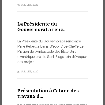
numismatiq
30 JUILLET, 2026
10 JUILLET, 2
La Présidente du
Gouvernorat a renc…
Table r
WSIS F
La Présidente du Gouvernorat a rencontré
Mme Rebecca Danis Webb, Vice-Cheffe de
L’UTILIS
Mission de l’Ambassade des États-Unis
ARTIFICIE
d’Amérique près le Saint-Siège, afin d’évoquer
QUESTIO
des projets...
Moment ph
organisé pa
30 JUILLET, 2026
télécommuni
9 JUILLET, 20
Présentation à Catane des
travaux d…
Conver