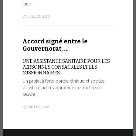
aujourd’hui 
jour...
rendez-vous
consacré à 
17 JUILLET, 2026
organisé...
7 JUILLET, 20
Accord signé entre le
Gouvernorat, …
Cérémo
UNE ASSISTANCE SANITAIRE POUR LES
Fiat T
PERSONNES CONSACRÉES ET LES
MISSIONNAIRES
POUR UNE
Un projet à forte portée éthique et sociale,
visant à étudier, approfondir et mettre en
Vingt véhic
œuvre...
été officie
l’État de la
13 JUILLET, 2026
30 JUIN, 2026