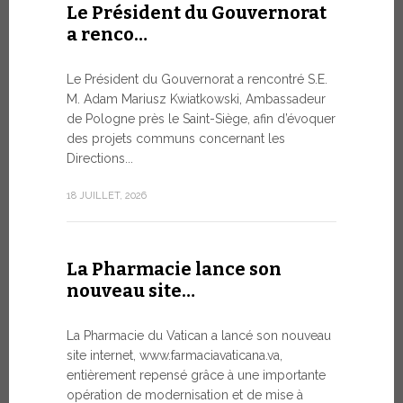
Le Président du Gouvernorat
8 JUILLET, 20
a renco…
Le Président du Gouvernorat a rencontré S.E.
Du 6 au
M. Adam Mariusz Kwiatkowski, Ambassadeur
XIV…
de Pologne près le Saint-Siège, afin d’évoquer
des projets communs concernant les
Dans l’aprè
Directions...
Pape Léon X
apostolique
18 JUILLET, 2026
une période
7 JUILLET, 20
La Pharmacie lance son
nouveau site…
Ouvert
La Pharmacie du Vatican a lancé son nouveau
Forum 
site internet, www.farmaciavaticana.va,
entièrement repensé grâce à une importante
L’édition 
opération de modernisation et de mise à