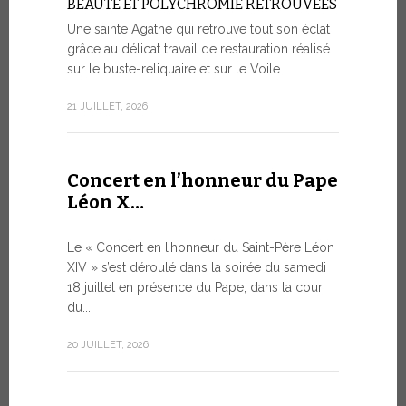
BEAUTÉ ET POLYCHROMIE RETROUVÉES
à Genè
Une sainte Agathe qui retrouve tout son éclat
grâce au délicat travail de restauration réalisé
LA SAUVE
HUMAINE 
sur le buste-reliquaire et sur le Voile...
ARTIFICI
21 JUILLET, 2026
Dans le ca
s’est tenue
9 JUILLET, 20
Concert en l’honneur du Pape
Léon X…
Le mes
Le « Concert en l’honneur du Saint-Père Léon
Forum 
XIV » s’est déroulé dans la soirée du samedi
18 juillet en présence du Pape, dans la cour
LE DIALO
du...
HISTORI
Le Pape Léo
20 JUILLET, 2026
Saint-Siège
dialogue, en