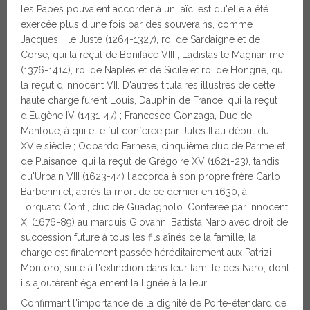
les Papes pouvaient accorder à un laïc, est qu'elle a été
exercée plus d'une fois par des souverains, comme
Jacques II le Juste (1264-1327), roi de Sardaigne et de
Corse, qui la reçut de Boniface VIII ; Ladislas le Magnanime
(1376-1414), roi de Naples et de Sicile et roi de Hongrie, qui
la reçut d'Innocent VII. D'autres titulaires illustres de cette
haute charge furent Louis, Dauphin de France, qui la reçut
d'Eugène IV (1431-47) ; Francesco Gonzaga, Duc de
Mantoue, à qui elle fut conférée par Jules II au début du
XVIe siècle ; Odoardo Farnese, cinquième duc de Parme et
de Plaisance, qui la reçut de Grégoire XV (1621-23), tandis
qu'Urbain VIII (1623-44) l'accorda à son propre frère Carlo
Barberini et, après la mort de ce dernier en 1630, à
Torquato Conti, duc de Guadagnolo. Conférée par Innocent
XI (1676-89) au marquis Giovanni Battista Naro avec droit de
succession future à tous les fils aînés de la famille, la
charge est finalement passée héréditairement aux Patrizi
Montoro, suite à l'extinction dans leur famille des Naro, dont
ils ajoutèrent également la lignée à la leur.
Confirmant l'importance de la dignité de Porte-étendard de