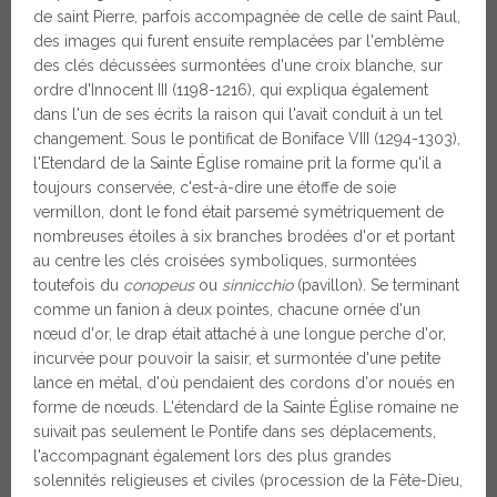
de saint Pierre, parfois accompagnée de celle de saint Paul,
des images qui furent ensuite remplacées par l'emblème
des clés décussées surmontées d'une croix blanche, sur
ordre d'Innocent III (1198-1216), qui expliqua également
dans l'un de ses écrits la raison qui l'avait conduit à un tel
changement. Sous le pontificat de Boniface VIII (1294-1303),
l'Etendard de la Sainte Église romaine prit la forme qu'il a
toujours conservée, c'est-à-dire une étoffe de soie
vermillon, dont le fond était parsemé symétriquement de
nombreuses étoiles à six branches brodées d'or et portant
au centre les clés croisées symboliques, surmontées
toutefois du
conopeus
ou
sinnicchio
(pavillon). Se terminant
comme un fanion à deux pointes, chacune ornée d'un
nœud d'or, le drap était attaché à une longue perche d'or,
incurvée pour pouvoir la saisir, et surmontée d'une petite
lance en métal, d'où pendaient des cordons d'or noués en
forme de nœuds. L'étendard de la Sainte Église romaine ne
suivait pas seulement le Pontife dans ses déplacements,
l'accompagnant également lors des plus grandes
solennités religieuses et civiles (procession de la Fête-Dieu,