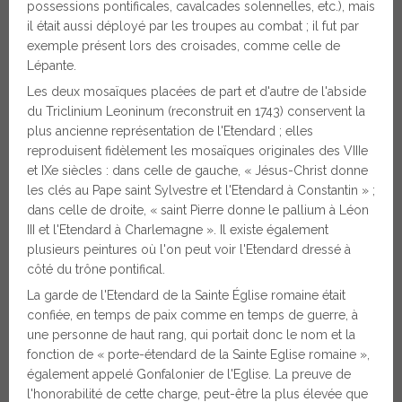
possessions pontificales, cavalcades solennelles, etc.), mais
il était aussi déployé par les troupes au combat ; il fut par
exemple présent lors des croisades, comme celle de
Lépante.
Les deux mosaïques placées de part et d'autre de l'abside
du Triclinium Leoninum (reconstruit en 1743) conservent la
plus ancienne représentation de l'Etendard ; elles
reproduisent fidèlement les mosaïques originales des VIIIe
et IXe siècles : dans celle de gauche, « Jésus-Christ donne
les clés au Pape saint Sylvestre et l'Etendard à Constantin » ;
dans celle de droite, « saint Pierre donne le pallium à Léon
III et l'Etendard à Charlemagne ». Il existe également
plusieurs peintures où l'on peut voir l'Etendard dressé à
côté du trône pontifical.
La garde de l'Etendard de la Sainte Église romaine était
confiée, en temps de paix comme en temps de guerre, à
une personne de haut rang, qui portait donc le nom et la
fonction de « porte-étendard de la Sainte Eglise romaine »,
également appelé Gonfalonier de l'Eglise. La preuve de
l'honorabilité de cette charge, peut-être la plus élevée que