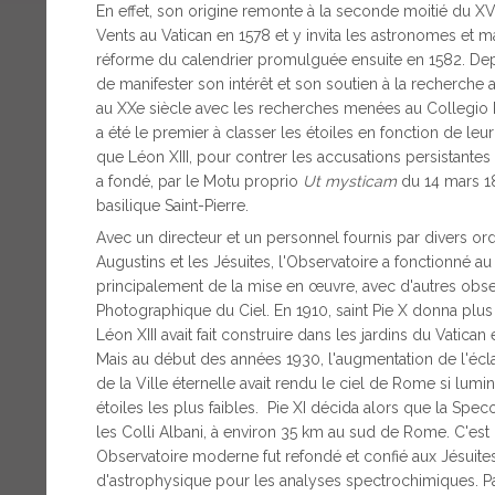
En effet, son origine remonte à la seconde moitié du XVIe
Vents au Vatican en 1578 et y invita les astronomes et 
réforme du calendrier promulguée ensuite en 1582. Depui
de manifester son intérêt et son soutien à la recherche 
au XXe siècle avec les recherches menées au Collegio 
a été le premier à classer les étoiles en fonction de leur
que Léon XIII, pour contrer les accusations persistantes
a fondé, par le Motu proprio
Ut mysticam
du 14 mars 18
basilique Saint-Pierre.
Avec un directeur et un personnel fournis par divers ordr
Augustins et les Jésuites, l'Observatoire a fonctionné 
principalement de la mise en œuvre, avec d'autres obse
Photographique du Ciel. En 1910, saint Pie X donna plus d
Léon XIII avait fait construire dans les jardins du Vati
Mais au début des années 1930, l'augmentation de l'écl
de la Ville éternelle avait rendu le ciel de Rome si lum
étoiles les plus faibles. Pie XI décida alors que la Spec
les Colli Albani, à environ 35 km au sud de Rome. C'est 
Observatoire moderne fut refondé et confié aux Jésuites
d'astrophysique pour les analyses spectrochimiques. 