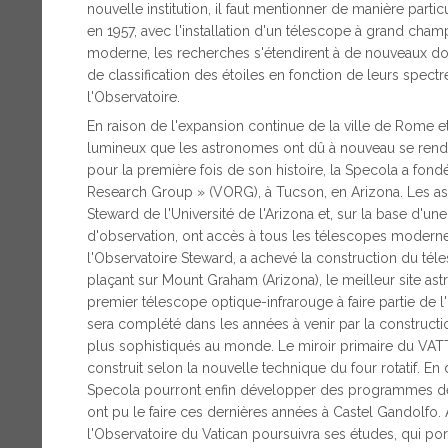
nouvelle institution, il faut mentionner de manière partic
en 1957, avec l'installation d'un télescope à grand cham
moderne, les recherches s'étendirent à de nouveaux d
de classification des étoiles en fonction de leurs spect
l'Observatoire.
En raison de l'expansion continue de la ville de Rome et
lumineux que les astronomes ont dû à nouveau se rendre
pour la première fois de son histoire, la Specola a fon
Research Group » (VORG), à Tucson, en Arizona. Les as
Steward de l'Université de l'Arizona et, sur la base d'u
d'observation, ont accès à tous les télescopes modernes
l'Observatoire Steward, a achevé la construction du tél
plaçant sur Mount Graham (Arizona), le meilleur site a
premier télescope optique-infrarouge à faire partie de l
sera complété dans les années à venir par la construct
plus sophistiqués au monde. Le miroir primaire du VATT,
construit selon la nouvelle technique du four rotatif. E
Specola pourront enfin développer des programmes de
ont pu le faire ces dernières années à Castel Gandolfo.
l'Observatoire du Vatican poursuivra ses études, qui 