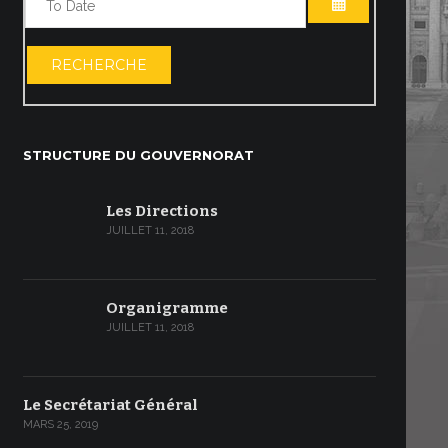
OUVRIR LE C
RECHERCHE
STRUCTURE DU GOUVERNORAT
Les Directions
JUILLET 11, 2018
Organigramme
JUILLET 11, 2018
Le Secrétariat Général
MARS 25, 2019