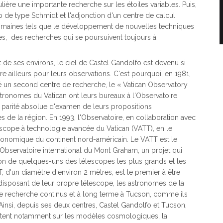
ulière une importante recherche sur les étoiles variables. Puis,
p de type Schmidt et l'adjonction d'un centre de calcul
omaines tels que le développement de nouvelles techniques
res, des recherches qui se poursuivent toujours à
 de ses environs, le ciel de Castel Gandolfo est devenu si
 ailleurs pour leurs observations. C'est pourquoi, en 1981,
dé un second centre de recherche, le « Vatican Observatory
tronomes du Vatican ont leurs bureaux à l'Observatoire
ne parité absolue d'examen de leurs propositions
 de la région. En 1993, l'Observatoire, en collaboration avec
escope à technologie avancée du Vatican (VATT), en le
stronomique du continent nord-américain. Le VATT est le
'Observatoire international du Mont Graham, un projet qui
ion de quelques-uns des télescopes les plus grands et les
 d'un diamètre d'environ 2 mètres, est le premier à être
n disposant de leur propre télescope, les astronomes de la
 recherche continus et à long terme à Tucson, comme ils
 Ainsi, depuis ses deux centres, Castel Gandolfo et Tucson,
portent notamment sur les modèles cosmologiques, la