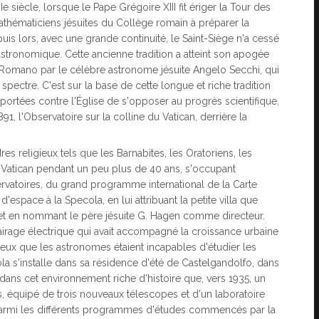
 siècle, lorsque le Pape Grégoire XIII fit ériger la Tour des
mathématiciens jésuites du Collège romain à préparer la
s lors, avec une grande continuité, le Saint-Siège n'a cessé
astronomique. Cette ancienne tradition a atteint son apogée
Romano par le célèbre astronome jésuite Angelo Secchi, qui
 spectre. C'est sur la base de cette longue et riche tradition
 portées contre l'Église de s'opposer au progrès scientifique,
91, l'Observatoire sur la colline du Vatican, derrière la
es religieux tels que les Barnabites, les Oratoriens, les
au Vatican pendant un peu plus de 40 ans, s'occupant
rvatoires, du grand programme international de la Carte
'espace à la Specola, en lui attribuant la petite villa que
can et en nommant le père jésuite G. Hagen comme directeur.
airage électrique qui avait accompagné la croissance urbaine
ineux que les astronomes étaient incapables d'étudier les
ola s'installe dans sa résidence d'été de Castelgandolfo, dans
dans cet environnement riche d'histoire que, vers 1935, un
, équipé de trois nouveaux télescopes et d'un laboratoire
Parmi les différents programmes d'études commencés par la