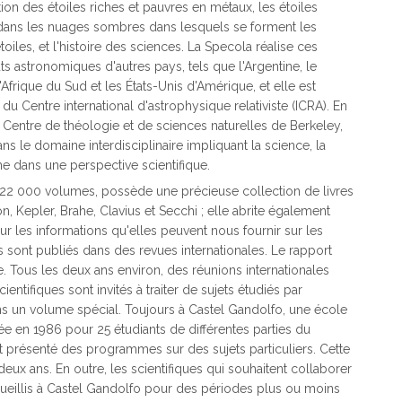
bution des étoiles riches et pauvres en métaux, les étoiles
 dans les nuages sombres dans lesquels se forment les
oiles, et l'histoire des sciences. La Specola réalise ces
 astronomiques d'autres pays, tels que l'Argentine, le
e, l'Afrique du Sud et les États-Unis d'Amérique, et elle est
u Centre international d'astrophysique relativiste (ICRA). En
e Centre de théologie et de sciences naturelles de Berkeley,
ns le domaine interdisciplinaire impliquant la science, la
ne dans une perspective scientifique.
 22 000 volumes, possède une précieuse collection de livres
, Kepler, Brahe, Clavius et Secchi ; elle abrite également
r les informations qu'elles peuvent nous fournir sur les
 sont publiés dans des revues internationales. Le rapport
. Tous les deux ans environ, des réunions internationales
ntifiques sont invités à traiter de sujets étudiés par
ans un volume spécial. Toujours à Castel Gandolfo, une école
e en 1986 pour 25 étudiants de différentes parties du
 présenté des programmes sur des sujets particuliers. Cette
deux ans. En outre, les scientifiques qui souhaitent collaborer
eillis à Castel Gandolfo pour des périodes plus ou moins