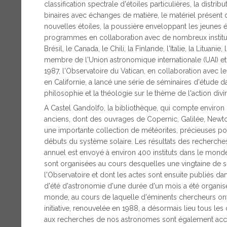
classification spectrale d'étoiles particulières, la distri
binaires avec échanges de matière, le matériel présent
nouvelles étoiles, la poussière enveloppant les jeunes ét
programmes en collaboration avec de nombreux instituts
Brésil, le Canada, le Chili, la Finlande, l'Italie, la Lituani
membre de l'Union astronomique internationale (UAI) et d
1987, l'Observatoire du Vatican, en collaboration avec l
en Californie, a lancé une série de séminaires d'étude da
philosophie et la théologie sur le thème de l'action divi
A Castel Gandolfo, la bibliothèque, qui compte environ
anciens, dont des ouvrages de Copernic, Galilée, Newton
une importante collection de météorites, précieuses pou
débuts du système solaire. Les résultats des recherches
annuel est envoyé à environ 400 instituts dans le monde
sont organisées au cours desquelles une vingtaine de scie
l'Observatoire et dont les actes sont ensuite publiés d
d'été d'astronomie d'une durée d'un mois a été organisé
monde, au cours de laquelle d'éminents chercheurs ont
initiative, renouvelée en 1988, a désormais lieu tous les 
aux recherches de nos astronomes sont également accu