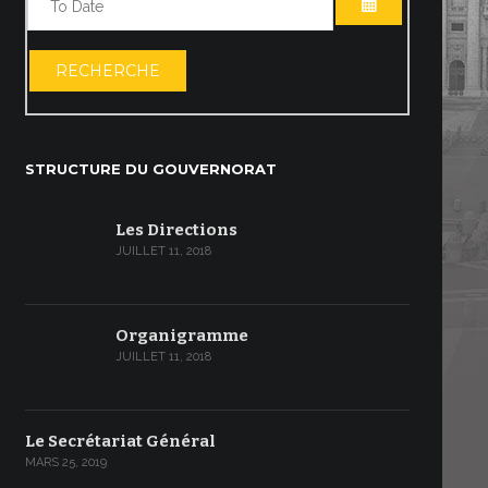
OUVRIR LE C
RECHERCHE
STRUCTURE DU GOUVERNORAT
Les Directions
JUILLET 11, 2018
Organigramme
JUILLET 11, 2018
Le Secrétariat Général
MARS 25, 2019