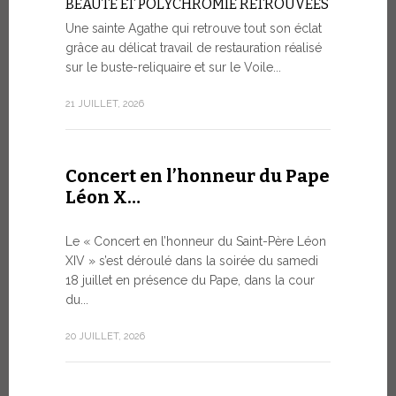
BEAUTÉ ET POLYCHROMIE RETROUVÉES
à Genè
Une sainte Agathe qui retrouve tout son éclat
grâce au délicat travail de restauration réalisé
LA SAUVE
HUMAINE 
sur le buste-reliquaire et sur le Voile...
ARTIFICI
21 JUILLET, 2026
Dans le ca
s’est tenue
9 JUILLET, 20
Concert en l’honneur du Pape
Léon X…
Le mes
Le « Concert en l’honneur du Saint-Père Léon
Forum 
XIV » s’est déroulé dans la soirée du samedi
18 juillet en présence du Pape, dans la cour
LE DIALO
du...
HISTORI
Le Pape Léo
20 JUILLET, 2026
Saint-Siège
dialogue, en