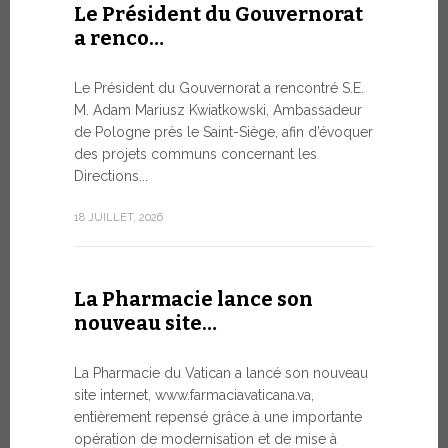
Le Président du Gouvernorat
8 JUILLET, 20
a renco…
Le Président du Gouvernorat a rencontré S.E.
Du 6 au
M. Adam Mariusz Kwiatkowski, Ambassadeur
XIV…
de Pologne près le Saint-Siège, afin d’évoquer
des projets communs concernant les
Dans l’aprè
Directions...
Pape Léon X
apostolique
18 JUILLET, 2026
une période
7 JUILLET, 20
La Pharmacie lance son
nouveau site…
Ouvert
La Pharmacie du Vatican a lancé son nouveau
Forum 
site internet, www.farmaciavaticana.va,
entièrement repensé grâce à une importante
L’édition 
opération de modernisation et de mise à