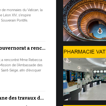
Trois é
re de monnaies du Vatican, la
À partir d’au
e Léon XIV, s’inspire
numismatique
Souverain Pontife,
du Service de
numismatique
10 JUILLET, 202
Gouvernorat a renc…
Table ro
at a rencontré Mme Rebecca
L’UTILISA
Mission de l’Ambassade des
ARTIFICIE
 Saint-Siège, afin d’évoquer
PUREMEN
Moment phare
international
ronde...
ane des travaux d…
9 JUILLET, 2026