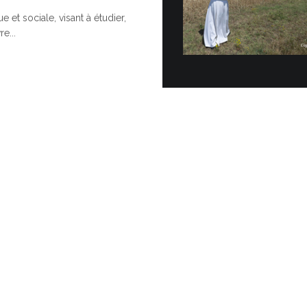
e et sociale, visant à étudier,
Cérémoni
e...
Topo…
POUR UNE
Vingt véhicul
officiellemen
Vatican dans 
30 JUIN, 2026