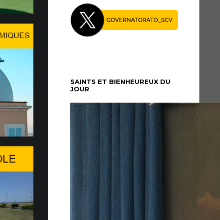
27 Juillet le Pape Léon XIV…
midi du dimanche 5 juillet, le Pape Léon XIV
é au Palais apostolique de Castel Gandolfo, où il
période de repos...
SAINTS ET BIENHEUREUX DU
JOUR
re à Genève du WSIS Forum
26 du WSIS Forum s’ouvre aujourd’hui à
agit d’un important rendez-vous multilatéral
nies consacré à la société de l’information,