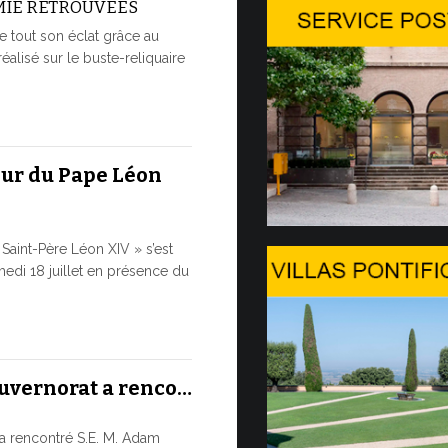
MIE RETROUVÉES
Conversa
e tout son éclat grâce au
Genèv…
réalisé sur le buste-reliquaire
LA SAUVE
À L’ÈRE D
Dans le cadre
Genève, dans 
eur du Pape Léon
9 JUILLET, 2026
Saint-Père Léon XIV » s’est
Le mess
edi 18 juillet en présence du
et…
LE DIALO
HISTORIQ
Le Pape Léon 
ouvernorat a renco…
ainsi que son
cette...
a rencontré S.E. M. Adam