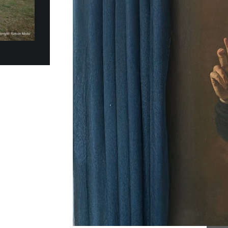
e de remise de 20 Fiat
 MOBILITÉ PLUS DURABLE
es électriques Fiat Topolino ont été
t remis au Gouvernorat de l’État de la Cité du
la matinée...