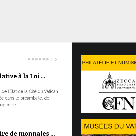
ative à la Loi …
Le WSIS 
LE BESOI
e l’État de la Cité du Vatican
RAPIDE M
ée dans le préambule, de
À un moment c
xigences...
réaffirmé la 
13 JUILLET, 202
aire de monnaies …