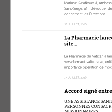
Mariusz Kwiatkowski, Ambass
Saint-Siège, afin d’évoquer 
concernant les Directions...
18 JUILLET, 2026
La Pharmacie lanc
site…
La Pharmacie du Vatican a lan
www.farmaciavaticana.va, ent
importante opération de moder
17 JUILLET, 2026
Accord signé entre
UNE ASSISTANCE SANI
PERSONNES CONSACRÉ
MISSIONNAIRES