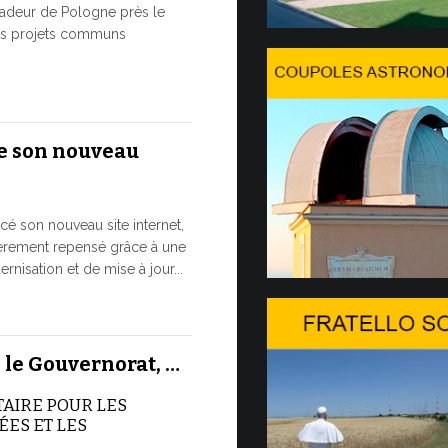
8 JUILLET, 2026
adeur de Pologne près le
des projets communs
Du 6 au 
Dans l’après-
s'est install
e son nouveau
passera une 
7 JUILLET, 2026
cé son nouveau site internet,
Ouvertu
ièrement repensé grâce à une
20…
nisation et de mise à jour...
L’édition 20
Genève. Il s’
 le Gouvernorat, …
des Nations U
organisé...
TAIRE POUR LES
ES ET LES
7 JUILLET, 2026