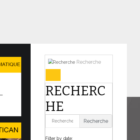
Recherche
Forum et l’AI for Good Glob…
RECHERC
N DE DIALOGUE DANS UN MONDE EN
UTATION
HE
harnière de l’histoire, le Pape Léon XIV a
présence du Saint-Siège...
Recherche
6
Filter by date: