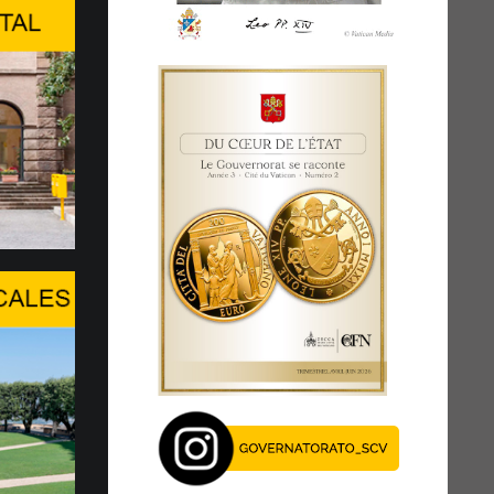
tion de haut niveau à
GARDE DE LA PERSONNE HUMAINE
E L’INTELLIGENCE ARTIFICIELLE
 du Center Stage du Palexpo, s’est tenue à
l’après-midi du...
age du Pape au WSIS Forum
GUE FACE À UN TOURNANT
UE
XIV réaffirme la présence du Saint-Siège,
 ouverture au dialogue, en particulier en