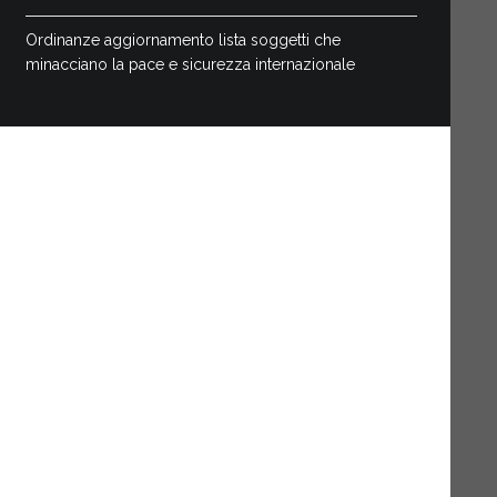
Ordinanze aggiornamento lista soggetti che
minacciano la pace e sicurezza internazionale