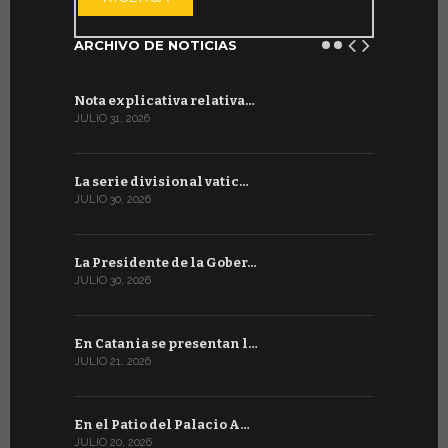
ARCHIVO DE NOTICIAS
Nota explicativa relativa…
Firmado un
JULIO 31, 2026
JULIO 13, 202
La serie divisional vatic…
Concluyen
JULIO 30, 2026
JULIO 13, 202
La Presidente de la Gober…
Tres emis
JULIO 30, 2026
JULIO 10, 202
En Catania se presentan l…
En Ginebra
JULIO 21, 2026
JULIO 9, 2026
En el Patio del Palacio A…
En Ginebra
JULIO 20, 2026
JULIO 9, 2026