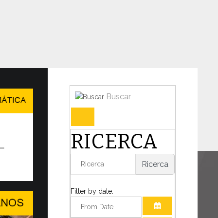
Buscar
en en Ginebra el WSIS Forum
RICERCA
IDAD DEL DIÁLOGO EN UN MUNDO
TANTE TRANSFORMACIÓN
Ricerca
o decisivo para la humanidad, el Papa León
mado la presencia de...
Filter by date: