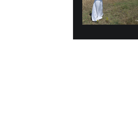
Veinte vehícu
entregados o
junio, a la G
30 JUNIO, 2026