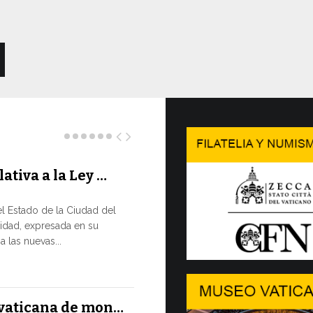
lativa a la Ley …
Concluy
…
l Estado de la Ciudad del
LA NECES
idad, expresada en su
EN CONS
 las nuevas...
En un moment
XIV ha reafir
13 JULIO, 2026
l vaticana de mon…