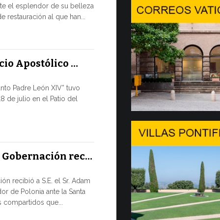
e el esplendor de su belleza
En Gineb
e restauración al que han...
SALVAGUA
TIEMPOS D
En el marco 
acio Apostólico …
por la tarde, 8
anto Padre León XIV” tuvo
9 JULIO, 2026
8 de julio en el Patio del
El mensa
DIÁLOGO 
El Papa León
a Gobernación rec…
su apertura 
de...
ón recibió a S.E. el Sr. Adam
or de Polonia ante la Santa
8 JULIO, 2026
 compartidos que...
Del 6 al 