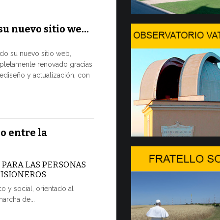
El Papa León
su nuevo sitio we…
julio al Pala
disfrutar de 
ado su nuevo sitio web,
pletamente renovado gracias
7 JULIO, 2026
ediseño y actualización, con
Arranca
2…
Hoy comienza
o entre la
Forum, import
dedicada a la
A PARA LAS PERSONAS
7 JULIO, 2026
MISIONEROS
o y social, orientado al
Ceremoni
marcha de...
POR UNA 