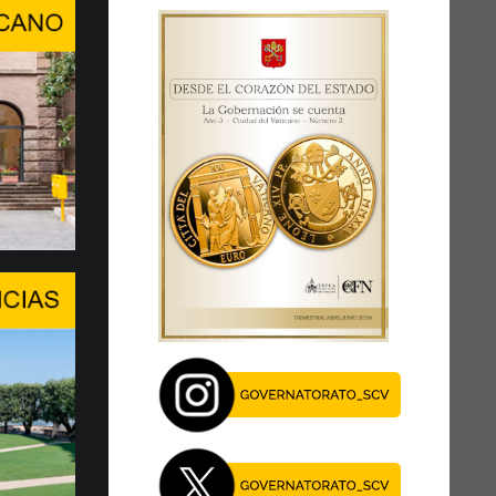
ra, conversación de alto ni…
RDAR A LA PERSONA HUMANA EN
E INTELIGENCIA ARTIFICIAL
del Center Stage del Palexpo, el miércoles
 de julio...
je del Papa en el Foro de l…
EN UN MOMENTO DECISIVO
 XIV asegura la presencia de la Santa Sede y
al diálogo, especialmente en este momento
27 de julio, el Papa León …