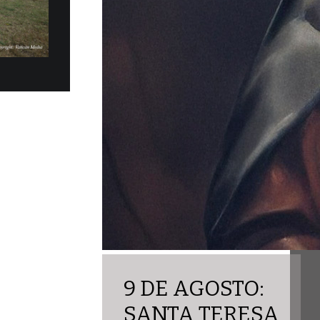
los eléctricos Fiat Topolino fueron
ficialmente, en la mañana del martes 30 de
obernación del Estado...
9 DE AGOSTO:
SANTA TERESA