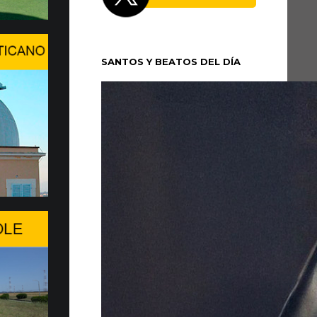
 XIV se trasladó la tarde del domingo 5 de
cio Apostólico de Castel Gandolfo para
SANTOS Y BEATOS DEL DÍA
un período de...
n en Ginebra el WSIS Forum
 en Ginebra la edición 2026 del WSIS
ante cita multilateral de las Naciones Unidas
 sociedad de la información, promovida...
a de entrega de 20 Fiat Top…
MOVILIDAD MÁS SOSTENIBLE