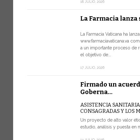
18 JULIO, 2026
La Farmacia lanza 
La Farmacia Vaticana ha lanz
www.farmaciavaticana.va com
a un importante proceso de r
el objetivo de...
17 JULIO, 2026
Firmado un acuerd
Goberna…
ASISTENCIA SANITARI
CONSAGRADAS Y LOS 
Un proyecto de alto valor étic
estudio, análisis y puesta en 
13 JULIO, 2026