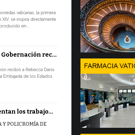
Tres em
monedas vaticanas, la primera
 XIV, se inspira directamente
Desde hoy est
eproducido en...
Comercializac
Gobernación 
10 JULIO, 2026
a Gobernación rec…
En Gine
ión recibió a Rebecca Danis
Ministe
la Embajada de los Estados
EL USO DE
NUNCA ES
TÉCNICA
Uno de los 
entan los trabajo…
CMSI 2026, o
 Y POLICROMÍA DE
9 JULIO, 2026