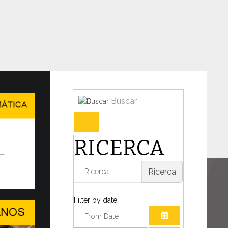
Buscar
en en Ginebra el WSIS Forum
RICERCA
IDAD DEL DIÁLOGO EN UN MUNDO
TANTE TRANSFORMACIÓN
Ricerca
o decisivo para la humanidad, el Papa León
mado la presencia de...
Filter by date: