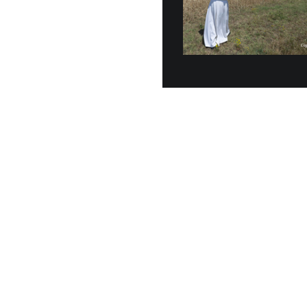
Veinte vehícu
entregados o
junio, a la G
30 JUNIO, 2026