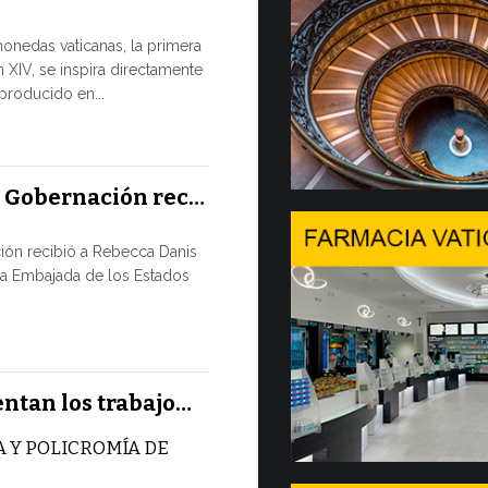
Tres em
monedas vaticanas, la primera
 XIV, se inspira directamente
Desde hoy est
eproducido en...
Comercializac
Gobernación 
10 JULIO, 2026
a Gobernación rec…
En Gine
ión recibió a Rebecca Danis
Ministe
la Embajada de los Estados
EL USO DE
NUNCA ES
TÉCNICA
Uno de los 
entan los trabajo…
CMSI 2026, o
 Y POLICROMÍA DE
9 JULIO, 2026