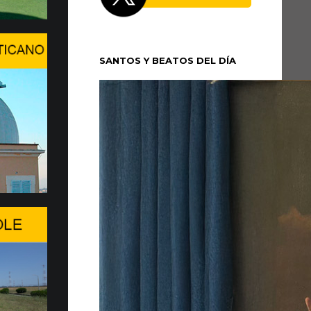
 XIV se trasladó la tarde del domingo 5 de
cio Apostólico de Castel Gandolfo para
SANTOS Y BEATOS DEL DÍA
un período de...
n en Ginebra el WSIS Forum
 en Ginebra la edición 2026 del WSIS
ante cita multilateral de las Naciones Unidas
 sociedad de la información, promovida...
a de entrega de 20 Fiat Top…
MOVILIDAD MÁS SOSTENIBLE