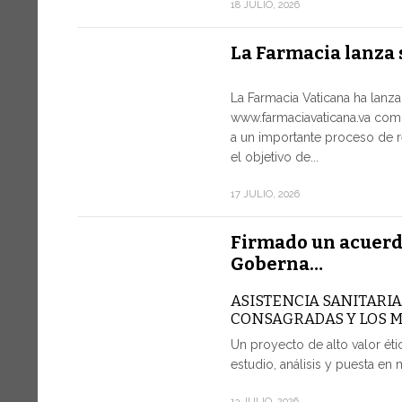
18 JULIO, 2026
La Farmacia lanza 
La Farmacia Vaticana ha lanz
www.farmaciavaticana.va com
a un importante proceso de r
el objetivo de...
17 JULIO, 2026
Firmado un acuerd
Goberna…
ASISTENCIA SANITARI
CONSAGRADAS Y LOS 
Un proyecto de alto valor étic
estudio, análisis y puesta en 
13 JULIO, 2026