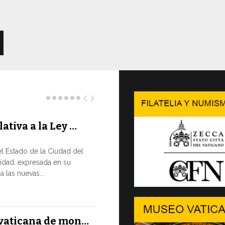
lativa a la Ley …
Concluy
…
l Estado de la Ciudad del
LA NECES
idad, expresada en su
EN CONS
 las nuevas...
En un moment
XIV ha reafir
13 JULIO, 2026
l vaticana de mon…