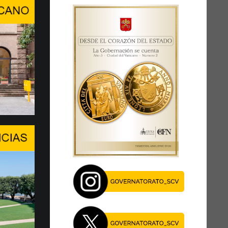
ra, conversación de alto ni…
RDAR A LA PERSONA HUMANA EN
E INTELIGENCIA ARTIFICIAL
del Center Stage del Palexpo, el miércoles
 de julio...
je del Papa en el Foro de l…
EN UN MOMENTO DECISIVO
 XIV asegura la presencia de la Santa Sede y
al diálogo, especialmente en este momento
27 de julio, el Papa León …