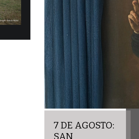
los eléctricos Fiat Topolino fueron
ficialmente, en la mañana del martes 30 de
obernación del Estado...
7 DE AGOSTO:
SAN