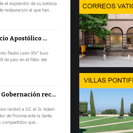
e el esplendor de su belleza
En Gineb
e restauración al que han...
SALVAGUA
TIEMPOS D
En el marco 
acio Apostólico …
por la tarde, 8
anto Padre León XIV” tuvo
9 JULIO, 2026
8 de julio en el Patio del
El mensa
DIÁLOGO 
El Papa León
a Gobernación rec…
su apertura 
de...
ón recibió a S.E. el Sr. Adam
or de Polonia ante la Santa
8 JULIO, 2026
 compartidos que...
Del 6 al 