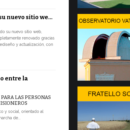
El Papa León
su nuevo sitio we…
julio al Pala
disfrutar de 
ado su nuevo sitio web,
pletamente renovado gracias
7 JULIO, 2026
ediseño y actualización, con
Arranca
2…
Hoy comienza
o entre la
Forum, import
dedicada a la
A PARA LAS PERSONAS
7 JULIO, 2026
MISIONEROS
o y social, orientado al
Ceremoni
marcha de...
POR UNA 