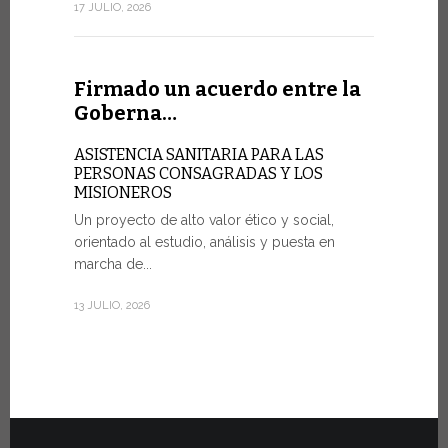
sociedad de
17 JULIO, 2026
7 JULIO, 2026
Firmado un acuerdo entre la
Goberna…
Ceremo
Fiat To
ASISTENCIA SANITARIA PARA LAS
PERSONAS CONSAGRADAS Y LOS
MISIONEROS
POR UNA 
Un proyecto de alto valor ético y social,
Veinte vehí
orientado al estudio, análisis y puesta en
fueron entr
marcha de...
del martes 
Estado...
13 JULIO, 2026
30 JUNIO, 202