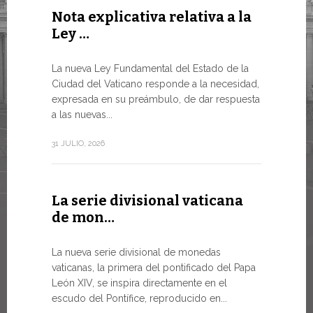
Nota explicativa relativa a la
Conclu
Ley …
WSIS F
LA NECES
La nueva Ley Fundamental del Estado de la
MUNDO E
Ciudad del Vaticano responde a la necesidad,
TRANSFO
expresada en su preámbulo, de dar respuesta
En un mome
a las nuevas...
el Papa Leó
de...
31 JULIO, 2026
13 JULIO, 202
La serie divisional vaticana
de mon…
Tres e
numism
La nueva serie divisional de monedas
vaticanas, la primera del pontificado del Papa
Desde hoy e
León XIV, se inspira directamente en el
línea de la
escudo del Pontífice, reproducido en...
Numismátic