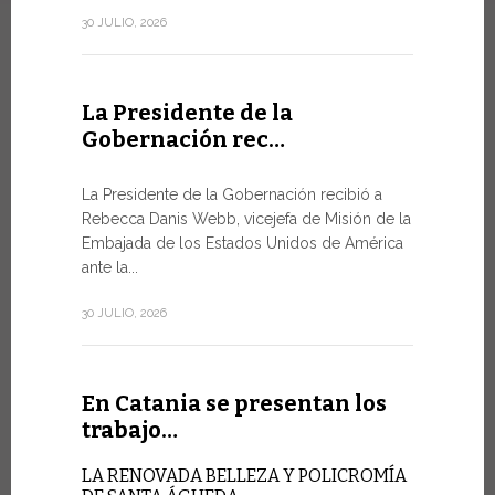
de la Ciuda
30 JULIO, 2026
10 JULIO, 202
La Presidente de la
Gobernación rec…
En Gin
Minist
La Presidente de la Gobernación recibió a
Rebecca Danis Webb, vicejefa de Misión de la
EL USO D
Embajada de los Estados Unidos de América
NUNCA E
TÉCNICA
ante la...
Uno de lo
30 JULIO, 2026
Foro de la 
9 JULIO, 2026
En Catania se presentan los
trabajo…
En Gin
LA RENOVADA BELLEZA Y POLICROMÍA
alto ni