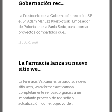
Gobernación rec…
Del 6 al
La Presidente de la Gobernación recibió a S.E.
León …
el Sr. Adam Mariusz Kwiatkowski, Embajador
de Polonia ante la Santa Sede, para abordar
El Papa Leó
proyectos compartidos que...
domingo 5 d
Castel Gand
18 JULIO, 2026
de...
7 JULIO, 2026
La Farmacia lanza su nuevo
sitio we…
Arranc
La Farmacia Vaticana ha lanzado su nuevo
Forum 
sitio web, www.farmaciavaticana.va
completamente renovado gracias a un
Hoy comien
importante proceso de rediseño y
del WSIS Fo
actualización, con el objetivo de...
de las Naci