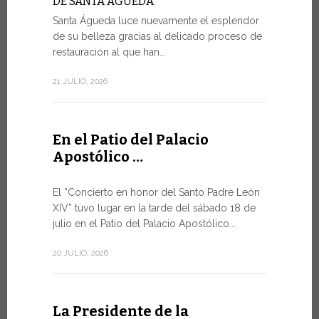
DE SANTA ÁGUEDA
Santa Águeda luce nuevamente el esplendor
SALVAGU
HUMANA 
de su belleza gracias al delicado proceso de
INTELIGE
restauración al que han...
En el marco
21 JULIO, 2026
miércoles po
9 JULIO, 2026
En el Patio del Palacio
Apostólico …
El mens
Foro de
El “Concierto en honor del Santo Padre León
XIV” tuvo lugar en la tarde del sábado 18 de
DIÁLOGO
julio en el Patio del Palacio Apostólico...
El Papa Leó
Santa Sede 
20 JULIO, 2026
especialme
8 JULIO, 2026
La Presidente de la