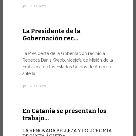
de la Ciuda
30 JULIO, 2026
10 JULIO, 202
La Presidente de la
Gobernación rec…
En Gin
Minist
La Presidente de la Gobernación recibió a
Rebecca Danis Webb, vicejefa de Misión de la
EL USO D
Embajada de los Estados Unidos de América
NUNCA E
TÉCNICA
ante la...
Uno de lo
30 JULIO, 2026
Foro de la 
9 JULIO, 2026
En Catania se presentan los
trabajo…
En Gin
LA RENOVADA BELLEZA Y POLICROMÍA
alto ni