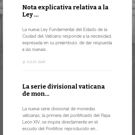
Nota explicativa relativa a la
Conclu
Ley …
WSIS F
LA NECES
La nueva Ley Fundamental del Estado de la
MUNDO E
Ciudad del Vaticano responde a la necesidad,
TRANSFO
expresada en su preámbulo, de dar respuesta
En un mome
a las nuevas...
el Papa Leó
de...
31 JULIO, 2026
13 JULIO, 202
La serie divisional vaticana
de mon…
Tres e
numism
La nueva serie divisional de monedas
vaticanas, la primera del pontificado del Papa
Desde hoy e
León XIV, se inspira directamente en el
línea de la
escudo del Pontífice, reproducido en...
Numismátic