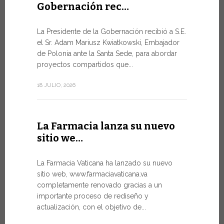
Gobernación rec…
Del 6 al
La Presidente de la Gobernación recibió a S.E.
León …
el Sr. Adam Mariusz Kwiatkowski, Embajador
de Polonia ante la Santa Sede, para abordar
El Papa Leó
proyectos compartidos que...
domingo 5 d
Castel Gand
18 JULIO, 2026
de...
7 JULIO, 2026
La Farmacia lanza su nuevo
sitio we…
Arranc
La Farmacia Vaticana ha lanzado su nuevo
Forum 
sitio web, www.farmaciavaticana.va
completamente renovado gracias a un
Hoy comien
importante proceso de rediseño y
del WSIS Fo
actualización, con el objetivo de...
de las Naci