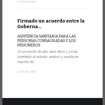
sociedad de
17 JULIO, 2026
7 JULIO, 2026
Firmado un acuerdo entre la
Goberna…
Ceremo
Fiat To
ASISTENCIA SANITARIA PARA LAS
PERSONAS CONSAGRADAS Y LOS
MISIONEROS
POR UNA 
Un proyecto de alto valor ético y social,
Veinte vehí
orientado al estudio, análisis y puesta en
fueron entr
marcha de...
del martes 
Estado...
13 JULIO, 2026
30 JUNIO, 202