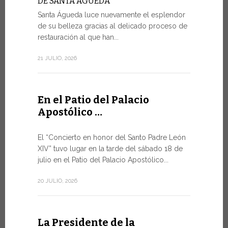
DE SANTA ÁGUEDA
Santa Águeda luce nuevamente el esplendor
SALVAGU
HUMANA 
de su belleza gracias al delicado proceso de
INTELIGE
restauración al que han...
En el marco
21 JULIO, 2026
miércoles po
9 JULIO, 2026
En el Patio del Palacio
Apostólico …
El mens
Foro de
El “Concierto en honor del Santo Padre León
XIV” tuvo lugar en la tarde del sábado 18 de
DIÁLOGO
julio en el Patio del Palacio Apostólico...
El Papa Leó
Santa Sede 
20 JULIO, 2026
especialme
8 JULIO, 2026
La Presidente de la