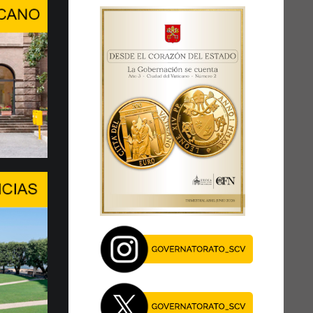
ra, conversación de alto ni…
RDAR A LA PERSONA HUMANA EN
E INTELIGENCIA ARTIFICIAL
del Center Stage del Palexpo, el miércoles
 de julio...
je del Papa en el Foro de l…
EN UN MOMENTO DECISIVO
 XIV asegura la presencia de la Santa Sede y
al diálogo, especialmente en este momento
27 de julio, el Papa León …