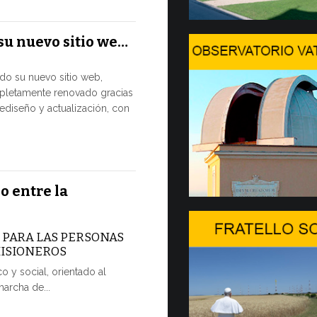
El Papa León
su nuevo sitio we…
julio al Pala
disfrutar de 
ado su nuevo sitio web,
pletamente renovado gracias
7 JULIO, 2026
ediseño y actualización, con
Arranca
2…
Hoy comienza
o entre la
Forum, import
dedicada a la
A PARA LAS PERSONAS
7 JULIO, 2026
MISIONEROS
o y social, orientado al
Ceremoni
marcha de...
POR UNA 