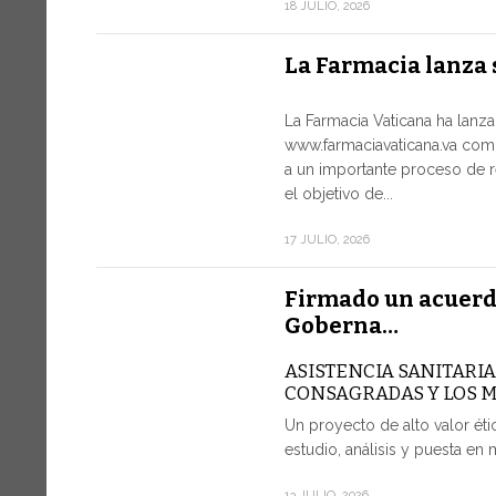
18 JULIO, 2026
La Farmacia lanza 
La Farmacia Vaticana ha lanz
www.farmaciavaticana.va com
a un importante proceso de r
el objetivo de...
17 JULIO, 2026
Firmado un acuerd
Goberna…
ASISTENCIA SANITARI
CONSAGRADAS Y LOS 
Un proyecto de alto valor étic
estudio, análisis y puesta en 
13 JULIO, 2026