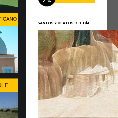
 XIV se trasladó la tarde del domingo 5 de
cio Apostólico de Castel Gandolfo para
SANTOS Y BEATOS DEL DÍA
un período de...
n en Ginebra el WSIS Forum
 en Ginebra la edición 2026 del WSIS
ante cita multilateral de las Naciones Unidas
 sociedad de la información, promovida...
a de entrega de 20 Fiat Top…
MOVILIDAD MÁS SOSTENIBLE