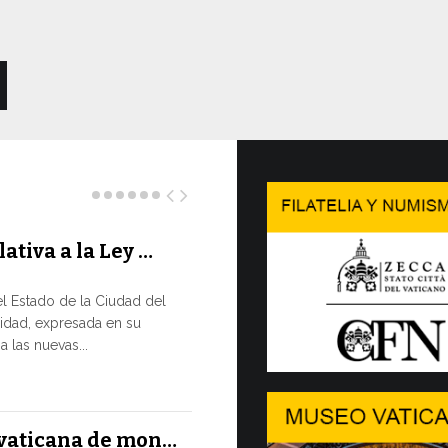
lativa a la Ley …
Concluy
…
l Estado de la Ciudad del
LA NECES
idad, expresada en su
EN CONS
 las nuevas...
En un moment
XIV ha reafir
13 JULIO, 2026
l vaticana de mon…