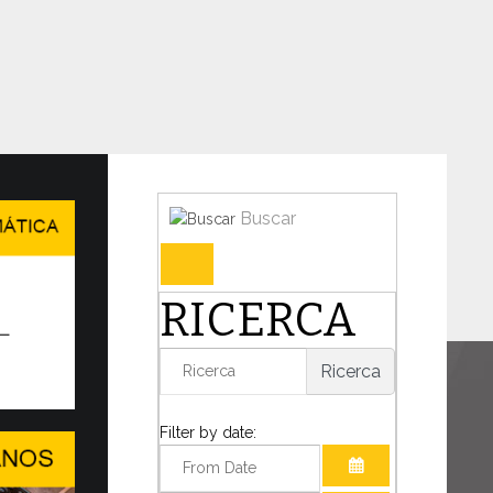
Buscar
en en Ginebra el WSIS Forum
RICERCA
IDAD DEL DIÁLOGO EN UN MUNDO
TANTE TRANSFORMACIÓN
Ricerca
o decisivo para la humanidad, el Papa León
mado la presencia de...
Filter by date: