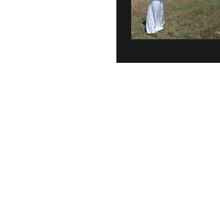
Veinte vehícu
entregados o
junio, a la G
30 JUNIO, 2026