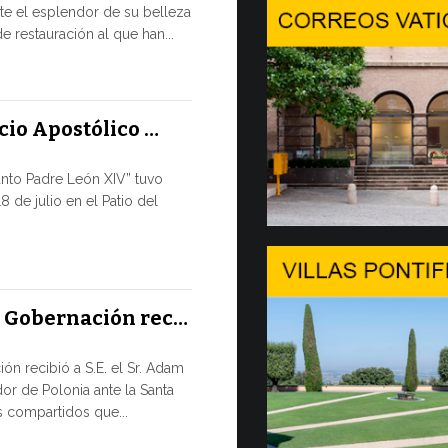
e el esplendor de su belleza
En Gineb
e restauración al que han...
SALVAGUA
TIEMPOS D
En el marco 
acio Apostólico …
por la tarde, 8
anto Padre León XIV” tuvo
9 JULIO, 2026
8 de julio en el Patio del
El mensa
DIÁLOGO 
El Papa León
a Gobernación rec…
su apertura 
de...
ón recibió a S.E. el Sr. Adam
or de Polonia ante la Santa
8 JULIO, 2026
 compartidos que...
Del 6 al 