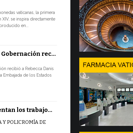
Tres em
monedas vaticanas, la primera
 XIV, se inspira directamente
Desde hoy est
eproducido en...
Comercializac
Gobernación 
10 JULIO, 2026
a Gobernación rec…
En Gine
ión recibió a Rebecca Danis
Ministe
la Embajada de los Estados
EL USO DE
NUNCA ES
TÉCNICA
Uno de los 
entan los trabajo…
CMSI 2026, o
 Y POLICROMÍA DE
9 JULIO, 2026