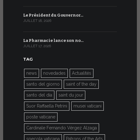
Le Président du Gouvernor…
Le message
JUILLET 18, 2026
JUILLET 8, 20
La Pharmacie lance son no…
Du 6 au 27 
JUILLET 17, 2026
JUILLET 7, 20
TAG
news
novedades
Actualités
santo del giorno
saint of the day
santo del día
saint du jour
Suor Raffaella Petrini
musei vaticani
poste vaticane
Cardinale Fernando Vérgez Alzaga
specola vaticana
Patrons of the Arts