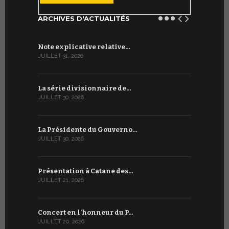
ARCHIVES D'ACTUALITÉS
Note explicative relative…
Accord sig
JUILLET 31, 2026
JUILLET 13, 2
La série divisionnaire de…
Le WSIS For
JUILLET 30, 2026
JUILLET 13, 2
La Présidente du Gouverno…
Trois émi
JUILLET 30, 2026
JUILLET 10, 2
Présentation à Catane des…
Table rond
JUILLET 21, 2026
JUILLET 9, 20
Concert en l’honneur du P…
Conversati
JUILLET 20, 2026
JUILLET 9, 20