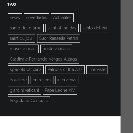
TAG
news
novedades
Actualités
santo del giorno
saint of the day
santo del día
saint du jour
Suor Raffaella Petrini
musei vaticani
poste vaticane
Cardinale Fernando Vérgez Alzaga
specola vaticana
Patrons of the Arts
interviste
YouTube
entretiens
interviews
giardini vaticani
Papa Leone XIV
Segretario Generale