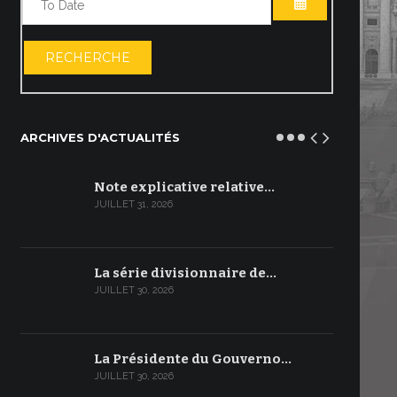
OUVRIR LE C
RECHERCHE
ARCHIVES D'ACTUALITÉS
Note explicative relative…
JUILLET 31, 2026
La série divisionnaire de…
JUILLET 30, 2026
La Présidente du Gouverno…
JUILLET 30, 2026