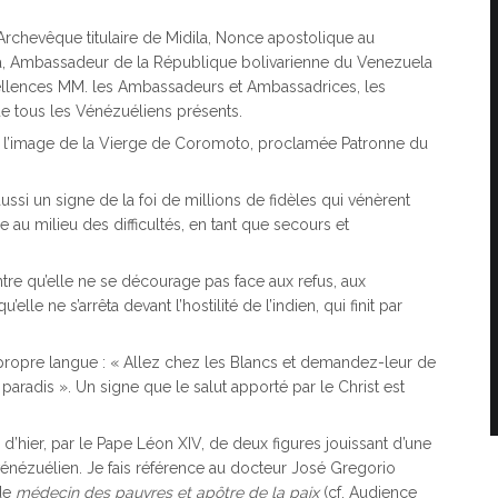
 Archevêque titulaire de Midila, Nonce apostolique au
ica, Ambassadeur de la République bolivarienne du Venezuela
xcellences MM. les Ambassadeurs et Ambassadrices, les
 que tous les Vénézuéliens présents.
e l’image de la Vierge de Coromoto, proclamée Patronne du
ssi un signe de la foi de millions de fidèles qui vénèrent
u milieu des difficultés, en tant que secours et
re qu’elle ne se décourage pas face aux refus, aux
lle ne s’arrêta devant l’hostilité de l’indien, qui finit par
propre langue : « Allez chez les Blancs et demandez-leur de
u paradis ». Un signe que le salut apporté par le Christ est
 d’hier, par le Pape Léon XIV, de deux figures jouissant d’une
vénézuélien. Je fais référence au docteur José Gregorio
 de
médecin des pauvres et apôtre de la paix
(cf. Audience