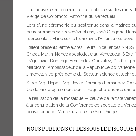
Une nouvelle image mariale a été placée sur les murs du
Vierge de Coromoto, Patronne du Venezuela.
Lors d’une cérémonie qui s’est tenue dans la matinée d
deux premiers saints vénézuéliens, José Gregorio He
représentant Marie sur le trône avec l’Enfant a été dévoil
Étaient présents, entre autres, Leurs Excellences NN.SS.
Ortega Martín, Nonce apostolique au Venezuela; S.Ex
; Mgr Javier Domingo Fernández González, Chef du proto
Malpicam, Ambassadeur de la République bolivarienne d
Jiménez, vice-présidente du Secteur science et technol
S.Exc. Mgr Nappa, Mgr Javier Domingo Fernández Gonzál
Ce dernier a également béni l’image et prononcé une pri
La réalisation de la mosaïque — œuvre de l’artiste vén
à la contribution de la Conférence épiscopale du Vene
bolivarienne du Venezuela près le Saint-Siège.
NOUS PUBLIONS CI-DESSOUS LE DISCOURS