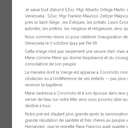
Je salue tout d’abord S.Exc. Mgr Alberto Ortega Martín,
Venezuela ; S.Exc. Mgr Franklin Mauricio Zeltzer Malp
près le Saint-Siège ; les Évêques, les prélats, Leurs E
autorités, les prêtres, les religieux et religieuses, ainsi
Nous sommes réunis ici pour célébrer l’inauguration d
Venezuela le 7 octobre 1944 par Pie XII.
Cette image n’est pas seulement une œuvre d’art, mais au
Marie comme Mère qui donne l’espérance et du courage a
consolatrice de son peuple.
La manière dont la Vierge est apparue à Coromoto mont
obstacles ou à l’indifférence de ses enfants — pas plus qu’e
recevoir le baptême.
Marie s’adressa à Coromoto et à son épouse dans leur 
verser de l’eau sur votre tête, ainsi vous pourrez aller a
destiné à tous.
Notre joie est d’autant plus grande après la canonisation
grande réputation de sainteté et très chères au peuple 
Hernández, que le regretté Pape François avait qualifié