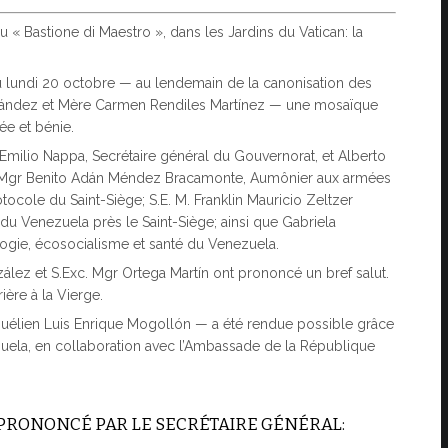
 « Bastione di Maestro », dans les Jardins du Vatican: la
u lundi 20 octobre — au lendemain de la canonisation des
rnández et Mère Carmen Rendiles Martínez — une mosaïque
ée et bénie.
 Emilio Nappa, Secrétaire général du Gouvernorat, et Alberto
c. Mgr Benito Adán Méndez Bracamonte, Aumônier aux armées
cole du Saint-Siège; S.E. M. Franklin Mauricio Zeltzer
u Venezuela près le Saint-Siège; ainsi que Gabriela
ogie, écosocialisme et santé du Venezuela.
ez et S.Exc. Mgr Ortega Martín ont prononcé un bref salut.
ère à la Vierge.
ézuélien Luis Enrique Mogollón — a été rendue possible grâce
zuela, en collaboration avec l’Ambassade de la République
 PRONONCÉ PAR LE SECRÉTAIRE GÉNÉRAL: