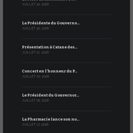
JUILLET 30, 2026
JUILLET 13, 2
La Présidente du Gouverno…
Trois émi
JUILLET 30, 2026
JUILLET 10, 2
Présentation à Catane des…
Table rond
JUILLET 21, 2026
JUILLET 9, 20
Concert en l’honneur du P…
Conversati
JUILLET 20, 2026
JUILLET 9, 20
Le Président du Gouvernor…
Le message
JUILLET 18, 2026
JUILLET 8, 20
La Pharmacie lance son no…
Du 6 au 27 
JUILLET 17, 2026
JUILLET 7, 20