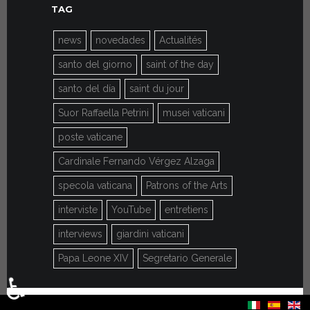
TAG
news
novedades
Actualités
santo del giorno
saint of the day
santo del día
saint du jour
Suor Raffaella Petrini
musei vaticani
poste vaticane
Cardinale Fernando Vérgez Alzaga
specola vaticana
Patrons of the Arts
interviste
YouTube
entretiens
interviews
giardini vaticani
Papa Leone XIV
Segretario Generale
♿
Sélectionnez votre langue