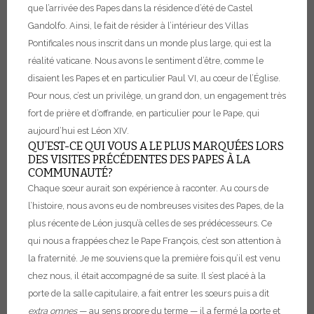
que l’arrivée des Papes dans la résidence d’été de Castel
Gandolfo. Ainsi, le fait de résider à l’intérieur des Villas
Pontificales nous inscrit dans un monde plus large, qui est la
réalité vaticane. Nous avons le sentiment d’être, comme le
disaient les Papes et en particulier Paul VI, au cœur de l’Église.
Pour nous, c’est un privilège, un grand don, un engagement très
fort de prière et d’offrande, en particulier pour le Pape, qui
aujourd’hui est Léon XIV.
QU’EST-CE QUI VOUS A LE PLUS MARQUÉES LORS
DES VISITES PRÉCÉDENTES DES PAPES À LA
COMMUNAUTÉ?
Chaque sœur aurait son expérience à raconter. Au cours de
l’histoire, nous avons eu de nombreuses visites des Papes, de la
plus récente de Léon jusqu’à celles de ses prédécesseurs.
Ce
qui nous a frappées chez le Pape François, c’est son attention à
la fraternité. Je me souviens que la première fois qu’il est venu
chez nous, il était accompagné de sa suite. Il s’est placé à la
porte de la salle capitulaire, a fait entrer les sœurs puis a dit
extra omnes
— au sens propre du terme — il a fermé la porte et