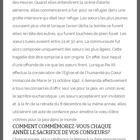
des Heures. Quand elles entendirent la sirène d’alerte
aérienne, elles commencèrent à fuir pour se réfugier dans une
grotte intérieure qui était leur refuge. Les sœurs les plus jeunes
couraient plus vite et lorsque l’avion lâcha la bombe ce furent
elles, en tête des autres, qui furent touchées de plein fouet. Les
sœurs tuées avaient entre 24 et 30 ans. La communauté fut
alors composée uniquement des sœurs les plus âgées. Cette
tragédie doit être comprise à son origine. En effet, tout naquit
d’une offrande de vie que les sœurs firent. Lorsque Pie XII
effectua la consécration de l’Église et de l’humanité au Cœur
Immaculé de Marie le 31 octobre 1942, il demanda effectivement
à tous les consacrés d’offrir leur vie pour la paix, en union avec
le sacrifice eucharistique. Les sœurs acceptèrent son invitation
et, à la fin de la retraite du 8 décembre de la même année, elles
utilisèrent cet acte de confiance pour émettre le vœu d’être
victimes pour la paix dans le monde.
COMMENT COMMÉMOREZ-VOUS CHAQUE
ANNÉE LE SACRIFICE DE VOS CONSŒURS?
Chaque année, nous célébrons la Messe à la date anniversaire,