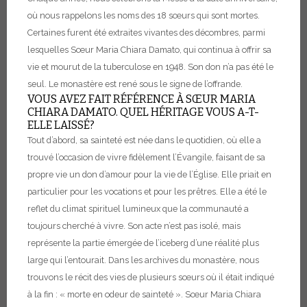
où nous rappelons les noms des 18 sœurs qui sont mortes.
Certaines furent été extraites vivantes des décombres, parmi
lesquelles Sœur Maria Chiara Damato, qui continua à offrir sa
vie et mourut de la tuberculose en 1948. Son don n’a pas été le
seul. Le monastère est rené sous le signe de l’offrande.
VOUS AVEZ FAIT RÉFÉRENCE À SŒUR MARIA
CHIARA DAMATO. QUEL HÉRITAGE VOUS A-T-
ELLE LAISSÉ?
Tout d’abord, sa sainteté est née dans le quotidien, où elle a
trouvé l’occasion de vivre fidèlement l’Évangile, faisant de sa
propre vie un don d’amour pour la vie de l’Église. Elle priait en
particulier pour les vocations et pour les prêtres. Elle a été le
reflet du climat spirituel lumineux que la communauté a
toujours cherché à vivre. Son acte n’est pas isolé, mais
représente la partie émergée de l’iceberg d’une réalité plus
large qui l’entourait. Dans les archives du monastère, nous
trouvons le récit des vies de plusieurs sœurs où il était indiqué
à la fin : « morte en odeur de sainteté ». Sœur Maria Chiara