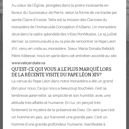
Au cœur de l’Église, plongées dans la prière incessante en
faveur du Successeur de Pierre, selon la forme de vie tracée par
sainte Claire d’Assise. Telle est la mission des Clarisses du
monastère de l’Immaculée Conception d’Albano.
Un monastère
situé dans le cadre splendide des Villas Pontificales. Le 15 juillet
dernier, la communauté a eu la joie de rencontrer le Pape Léon
XIV, venu en visite au monastère. Sœur Maria Donata Reboldi,
Mère Abbesse, nous en parle dans cet entretien accordé au site
www.vaticanstate.va
.
QU’EST-CE QUI VOUS A LE PLUS MARQUÉ LORS
DE LA RÉCENTE VISITE DU PAPE LÉON XIV?
La venue du Pape Léon dans notre monastère a été un grand
don pour nous.
Ce qui nous a beaucoup touchées, c’est sa
tendresse paternelle, sa simplicité et son humilité, avec une
attitude très affable et humaine.
En lui, on perçoit très
fortement le mystère de la présence de Dieu. On sent que c’est
un homme en paix, qui transmet une grande paix. C’est un
homme d’une grande profondeur humaine, manifestée à