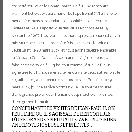
est resté seul avec la Communauté. Ce fut une rencontre
vraiment belle et extraordinaire !
Le Pape Benoît XVI a visité le
monastère, mais pas pendant son pontificat, car il nous a
invitées au Palais apostolique des Villas Pontificales le 15
septembre 2007. Il est venu chez nous après sa renonciation au
ministère pétrinien. La première fois, il est venu le soir d’un
Jeudi Saint, le 28 mars 2013, et nous avons célébré ensemble
la Messe in Cena Domini. À ce moment-là, j’ai compris qu’il
faisait don de sa vie à l’Église, tout comme Jésus. Ce fut un
signe très fort ! Il nous a ensuite rendu visite deux autres fois : le
10 juillet 2015 aux premières vêpres de saint Benoît et le 19
mars 2017, jour de sa fête onomastique. Ce sont des figures
d’une grande profondeur humaine et spirituelle empreintes
d’une grande humilité.
CONCERNANT LES VISITES DE JEAN-PAUL II, ON
PEUT DIRE QU’IL S’AGISSAIT DE RENCONTRES
D’UNE GRANDE SPIRITUALITÉ, AVEC PLUSIEURS
ANECDOTES JOYEUSES ET INÉDITES…
Nous pouvons affirmer que nous n’avons pas seulement reçu