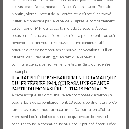
des visites de Papes, mais de « Papes Saints ». Jean-Baptiste
Montini, alors Substitut de la Secrétairerie d’État, fut envoyé
visiter le monastère par le Pape Pie XII après le bombardement
du 1er février 1944, qui causa la mort de 18 sœurs. À cette
occasion, il fit une prophétie qui se réalisa pleinement : lorsqu’il
reviendrait parmi nous, il retrouverait une communauté
refleurie avec de nombreuses et nouvelles vocations. Et il en
fut ainsi, car il revint en 1971 en tant que Pape et la
communauté avait effectivement refleurie. Sa prophétie s’est
accomplie.
IL A RAPPELÉ LE BOMBARDEMENT DRAMATIQUE
DU 1ER FÉVRIER 1944, QUI RASA UNE GRANDE
PARTIE DU MONASTÈRE ET TUA 18 MONIALES…
À cette époque, la Communauté était composée d’environ 30
sœurs. Lors de ce bombardement, 18 sœurs perdirent la vie. Ce
furent les plus jeunes qui moururent. Ce jour-là, en effet, la
Mère sentit qu’il allait se passer quelque chose de grave et
conduisit toute la communauté au Chœur pour célébrer l’Office