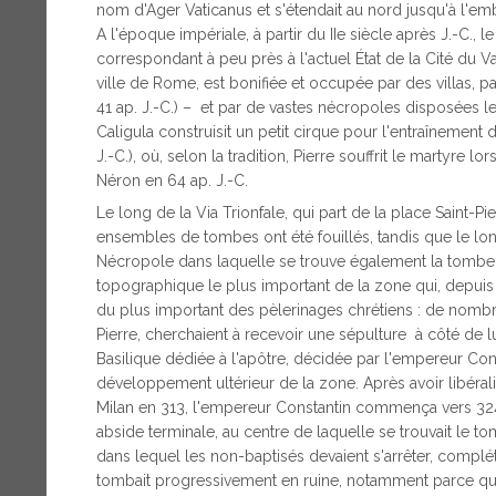
nom d'Ager Vaticanus et s'étendait au nord jusqu'à l'e
A l'époque impériale, à partir du IIe siècle après J.-C.
correspondant à peu près à l'actuel État de la Cité du V
ville de Rome, est bonifiée et occupée par des villas, p
41 ap. J.-C.) – et par de vastes nécropoles disposées le
Caligula construisit un petit cirque pour l'entraînement
J.-C.), où, selon la tradition, Pierre souffrit le martyre
Néron en 64 ap. J.-C.
Le long de la Via Trionfale, qui part de la place Saint-P
ensembles de tombes ont été fouillés, tandis que le long d
Nécropole dans laquelle se trouve également la tombe de
topographique le plus important de la zone qui, depuis 
du plus important des pèlerinages chrétiens : de nombr
Pierre, cherchaient à recevoir une sépulture à côté de l
Basilique dédiée à l'apôtre, décidée par l'empereur Cons
développement ultérieur de la zone. Après avoir libéralis
Milan en 313, l'empereur Constantin commença vers 324 
abside terminale, au centre de laquelle se trouvait le 
dans lequel les non-baptisés devaient s'arrêter, compl
tombait progressivement en ruine, notamment parce que 