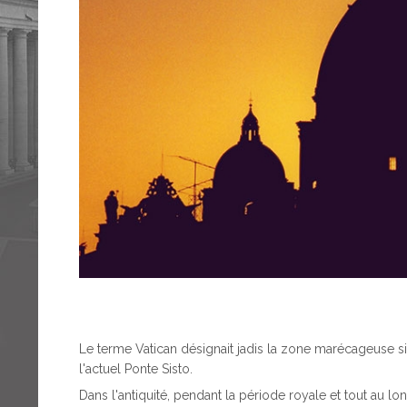
Le terme Vatican désignait jadis la zone marécageuse situ
l'actuel Ponte Sisto.
Dans l'antiquité, pendant la période royale et tout au lon