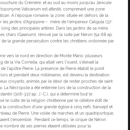
mbouchure du Crémère, et au sud au moins jusqu'au Janicule.
, le toponyme Vaticanum est attesté, comprenant une zone
atican. A l'époque romaine, la zone, située en dehors de la
ar les jardins d'Agrippine – mère de l'empereur Caligula (37-
 long des principales artères. Dans les jardins de sa mère,
 des chars (Gaianum), rénové par la suite par Néron (54-68 ap.
 lors de la grande persécution contre les chrétiens ordonnée par
ierre vers le nord en direction de Monte Mario, plusieurs
e la Via Cornelia, qui allait vers l'ouest, s'élevait la
 l'apôtre Pierre. La présence de Pierre établit le point
lors et pendant deux millénaires, est devenu la destination
eux croyants, animés par le désir de rester proches de saint
ui. La Nécropole a été enterrée lors de la construction de la
tantin (306-337 ap. J.-C.), qui a déterminé tout le
é le culte de la religion chrétienne par le célèbre édit de
la construction d'une grande église à cinq nefs, transept et
tombeau de Pierre. Une volée de marches et un quadriportique,
étaient l'ensemble. Pendant ce temps, le cirque de Néron
nombre de ses pierres étaient utilisées pour la