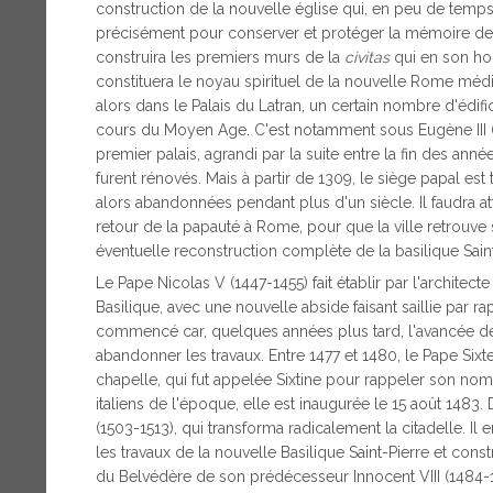
construction de la nouvelle église qui, en peu de temps, 
précisément pour conserver et protéger la mémoire de 
construira les premiers murs de la
civitas
qui en son ho
constituera le noyau spirituel de la nouvelle Rome médi
alors dans le Palais du Latran, un certain nombre d'édifi
cours du Moyen Age. C'est notamment sous Eugène III (114
premier palais, agrandi par la suite entre la fin des an
furent rénovés. Mais à partir de 1309, le siège papal est 
alors abandonnées pendant plus d'un siècle. Il faudra a
retour de la papauté à Rome, pour que la ville retrouve
éventuelle reconstruction complète de la basilique Saint
Le Pape Nicolas V (1447-1455) fait établir par l'archite
Basilique, avec une nouvelle abside faisant saillie par ra
commencé car, quelques années plus tard, l'avancée des
abandonner les travaux. Entre 1477 et 1480, le Pape Sixt
chapelle, qui fut appelée Sixtine pour rappeler son nom
italiens de l'époque, elle est inaugurée le 15 août 1483
(1503-1513), qui transforma radicalement la citadelle. I
les travaux de la nouvelle Basilique Saint-Pierre et const
du Belvédère de son prédécesseur Innocent VIII (1484-1