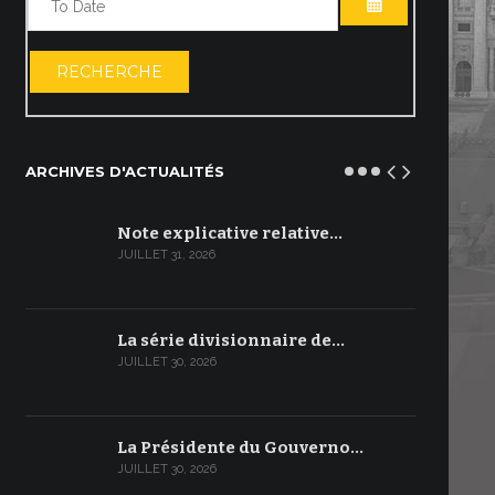
OUVRIR LE C
RECHERCHE
ARCHIVES D'ACTUALITÉS
Note explicative relative…
JUILLET 31, 2026
La série divisionnaire de…
JUILLET 30, 2026
La Présidente du Gouverno…
JUILLET 30, 2026