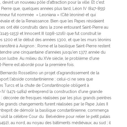
devint un nouveau pôle d'attraction pour la ville. Et c'est
Pierre que, quelques années plus tard, Léon IV (847-855)
nneur fut nommée « Leoniana » (Cité léonine) et qui
évale et de la Renaissance. Bien que les Papes résidaient
ces ont été construits dans la zone entourant Saint-Pierre au
5-1153) et Innocent III (1198-1216) que fut construit le
nées 1200 et le début des années 1300, et que les murs léonins
transféré à Avignon ; Rome et la basilique Saint-Pierre restent
ttendre une cinquantaine d'années jusqu'en 1377, année du
 son lustre. Au milieu du XVe siècle, le problème d'une
-Pierre est abordé pour la première fois.
cte Bernardo Rossellino un projet d'agrandissement de la
pport l'abside constantinienne : celui-ci ne sera que
 Turcs et la chute de Constantinople obligent à
e IV (1471-1484) entreprend la construction d'une grande
 : décorée de fresques réalisées par les plus grands peintres
. De grands changements furent réalisées par le Pape Jules II
l entreprit de démolir la basilique constantinienne, commença
ruisit la célèbre Cour du Belvédère pour relier le petit palais
492), au nord, au noyau des bâtiments médiévaux, au sud ; il