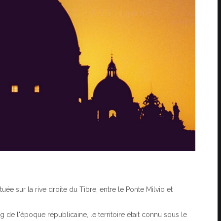
ée sur la rive droite du Tibre, entre le Ponte Milvio et
g de l'époque républicaine, le territoire était connu sous le