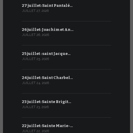
27 juillet: Saint Pantalé…
26 juin : S
JUILLET 27, 2026
JUIN 26, 2026
26 juillet: Joachim et An…
25 juin : 
JUILLET 26, 2026
JUIN 25, 2026
25 juillet : saint Jacque…
24 juin : N
JUILLET 25, 2026
JUIN 24, 2026
24 juillet: Saint Charbel…
23 juin : S
JUILLET 24, 2026
JUIN 23, 2026
23 juillet: Sainte Brigit…
22 juin : 
JUILLET 23, 2026
JUIN 22, 2026
22 juillet: Sainte Marie-…
21 juin : Sa
JUILLET 22, 2026
JUIN 21, 2026