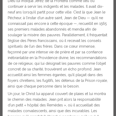
Dieu lui indiqua Jerez de la Frontera comme lieu où
continuer à servir les indigents et les malades. Il avait dix-
neuf ans lorsqu’il partit pour cette ville. C’est là que Jean le
Pécheur, à l’instar d’un autre saint, Jean de Dieu — qu’il ne
connaissait pas encore à cette époque —, recueillit en 1565
ses premiers malades abandonnés et mendia afin de
soulager la misère des pauvres. Parallèlement, il fréquentait
l’église des Pères franciscains, où il recevait les conseils
spirituels de l’un des frères. Dans ce cœur immense,
façonné par une intense vie de prière et par sa confiance
inébranlable en la Providence divine, les recommandations
de ce religieux, qui lui désignait les pauvres comme l’objet
concret de sa charité, trouvèrent un écho profond. Jean
accueillit ainsi les femmes égarées, qu’il plaçait dans des
foyers chrétiens, les fugitifs, les détenus de la Prison royale,
ainsi que chaque personne dans le besoin.
Un jour, le Christ lui apparut couvert de plaies et lui montra
le chemin des malades. Jean prit alors la responsabilité
d’un petit « hôpital des Remèdes », où il accueillait des
malades convalescents, ainsi que des incurables. Les