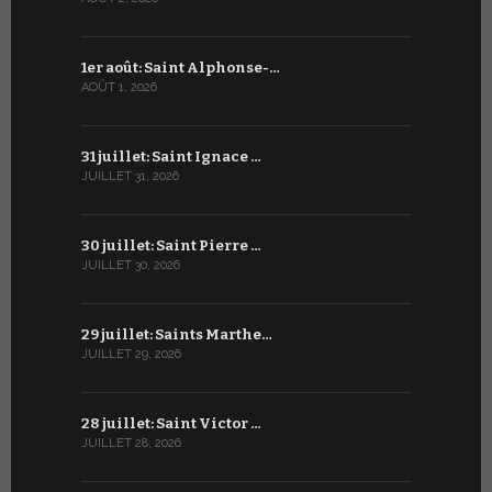
1er août: Saint Alphonse-…
1er juillet
AOÛT 1, 2026
JUILLET 1, 20
31 juillet: Saint Ignace …
30 juin: S
JUILLET 31, 2026
JUIN 30, 2026
30 juillet: Saint Pierre …
29 juin: Sa
JUILLET 30, 2026
JUIN 29, 2026
29 juillet: Saints Marthe…
28 juin : S
JUILLET 29, 2026
JUIN 28, 2026
28 juillet: Saint Victor …
27 juin : S
JUILLET 28, 2026
JUIN 27, 2026