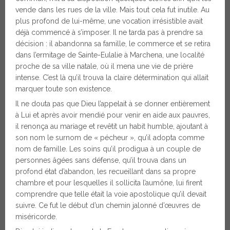
vende dans les rues de la ville. Mais tout cela fut inutile. Au
plus profond de lui-même, une vocation irrésistible avait
déjà commencé à s’imposer. Il ne tarda pas à prendre sa
décision : il abandonna sa famille, le commerce et se retira
dans l’ermitage de Sainte-Eulalie à Marchena, une localité
proche de sa ville natale, où il mena une vie de prière
intense. C’est là qu’il trouva la claire détermination qui allait
marquer toute son existence.
Il ne douta pas que Dieu l’appelait à se donner entièrement
à Lui et après avoir mendié pour venir en aide aux pauvres,
il renonça au mariage et revêtit un habit humble, ajoutant à
son nom le surnom de « pécheur », qu’il adopta comme
nom de famille. Les soins qu’il prodigua à un couple de
personnes âgées sans défense, qu’il trouva dans un
profond état d’abandon, les recueillant dans sa propre
chambre et pour lesquelles il sollicita l’aumône, lui firent
comprendre que telle était la voie apostolique qu’il devait
suivre. Ce fut le début d’un chemin jalonné d’œuvres de
miséricorde.