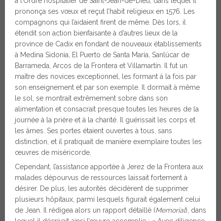
à l’Ordre hospitalier de Saint-Jean-de-Dieu, dans lequel il
prononça ses vœux et reçut l’habit religieux en 1576. Les
compagnons qui l’aidaient firent de même. Dès lors, il
étendit son action bienfaisante à d’autres lieux de la
province de Cadix en fondant de nouveaux établissements
à Medina Sidonia, El Puerto de Santa María, Sanlúcar de
Barrameda, Arcos de la Frontera et Villamartín. Il fut un
maître des novices exceptionnel, les formant à la fois par
son enseignement et par son exemple. Il dormait à même
le sol, se montrait extrêmement sobre dans son
alimentation et consacrait presque toutes les heures de la
journée à la prière et à la charité. Il guérissait les corps et
les âmes. Ses portes étaient ouvertes à tous, sans
distinction, et il pratiquait de manière exemplaire toutes les
œuvres de miséricorde.
Cependant, l’assistance apportée à Jerez de la Frontera aux
malades dépourvus de ressources laissait fortement à
désirer. De plus, les autorités décidèrent de supprimer
plusieurs hôpitaux, parmi lesquels figurait également celui
de Jean. Il rédigea alors un rapport détaillé (
Memorial
), dans
lequel il décrivait ainsi l’œuvre accomplie : « Avec diligence,