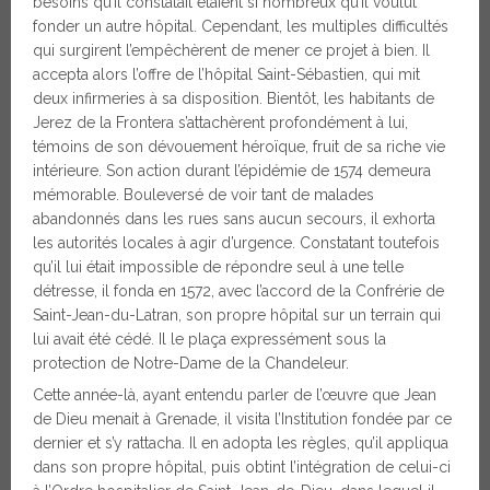
besoins qu’il constatait étaient si nombreux qu’il voulut
fonder un autre hôpital. Cependant, les multiples difficultés
qui surgirent l’empêchèrent de mener ce projet à bien. Il
accepta alors l’offre de l’hôpital Saint-Sébastien, qui mit
deux infirmeries à sa disposition. Bientôt, les habitants de
Jerez de la Frontera s’attachèrent profondément à lui,
témoins de son dévouement héroïque, fruit de sa riche vie
intérieure. Son action durant l’épidémie de 1574 demeura
mémorable. Bouleversé de voir tant de malades
abandonnés dans les rues sans aucun secours, il exhorta
les autorités locales à agir d’urgence. Constatant toutefois
qu’il lui était impossible de répondre seul à une telle
détresse, il fonda en 1572, avec l’accord de la Confrérie de
Saint-Jean-du-Latran, son propre hôpital sur un terrain qui
lui avait été cédé. Il le plaça expressément sous la
protection de Notre-Dame de la Chandeleur.
Cette année-là, ayant entendu parler de l’œuvre que Jean
de Dieu menait à Grenade, il visita l’Institution fondée par ce
dernier et s’y rattacha. Il en adopta les règles, qu’il appliqua
dans son propre hôpital, puis obtint l’intégration de celui-ci