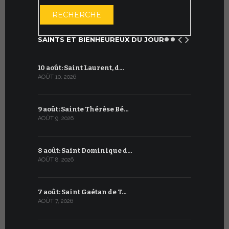
OUVRIR LE CA
RECHERCHE
SAINTS ET BIENHEUREUX DU JOUR
10 août: Saint Laurent, d…
10 juillet:
AOÛT 10, 2026
JUILLET 10, 2
9 août: Sainte Thérèse Bé…
9 juillet: 
AOÛT 9, 2026
JUILLET 9, 20
8 août: Saint Dominique d…
8 juillet 
AOÛT 8, 2026
JUILLET 8, 20
7 août: Saint Gaétan de T…
7 juillet :
AOÛT 7, 2026
JUILLET 7, 20