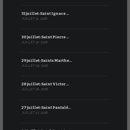
31 juillet: Saint Ignace …
30 juin: S
JUILLET 31, 2026
JUIN 30, 2026
30 juillet: Saint Pierre …
29 juin: Sa
JUILLET 30, 2026
JUIN 29, 2026
29 juillet: Saints Marthe…
28 juin : S
JUILLET 29, 2026
JUIN 28, 2026
28 juillet: Saint Victor …
27 juin : S
JUILLET 28, 2026
JUIN 27, 2026
27 juillet: Saint Pantalé…
26 juin : S
JUILLET 27, 2026
JUIN 26, 2026