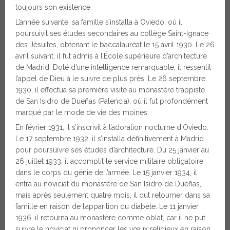
toujours son existence.
L’année suivante, sa famille s’installa à Oviedo, où il
poursuivit ses études secondaires au collège Saint-Ignace
des Jésuites, obtenant le baccalauréat le 15 avril 1930. Le 26
avril suivant, il fut admis à l’École supérieure d’architecture
de Madrid. Doté d’une intelligence remarquable, il ressentit
l’appel de Dieu à le suivre de plus près. Le 26 septembre
1930, il effectua sa première visite au monastère trappiste
de San Isidro de Dueñas (Palencia), où il fut profondément
marqué par le mode de vie des moines.
En février 1931, il s’inscrivit à l’adoration nocturne d’Oviedo.
Le 17 septembre 1932, il s’installa définitivement à Madrid
pour poursuivre ses études d’architecture. Du 25 janvier au
26 juillet 1933, il accomplit le service militaire obligatoire
dans le corps du génie de l’armée. Le 15 janvier 1934, il
entra au noviciat du monastère de San Isidro de Dueñas,
mais après seulement quatre mois, il dut retourner dans sa
famille en raison de l’apparition du diabète. Le 11 janvier
1936, il retourna au monastère comme oblat, car il ne put
suivre le noviciat ni prononcer les vœux religieux en raison