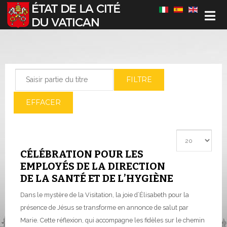
Sélectionnez votre langue
Saisir partie du titre
FILTRE
EFFACER
Afficher #
CÉLÉBRATION POUR LES
EMPLOYÉS DE LA DIRECTION
DE LA SANTÉ ET DE L’HYGIÈNE
Dans le mystère de la Visitation, la joie d’Élisabeth pour la
présence de Jésus se transforme en annonce de salut par
Marie. Cette réflexion, qui accompagne les fidèles sur le chemin