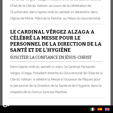
l’État de la Cité du Vatican, au cours de la célébration de
l’Eucharistie, dans l’après-midi du samedi 20 décembre, dans
l’église de Marie, Mère de la Famille, au Palais du Gouvernorat.
LE CARDINAL VÉRGEZ ALZAGA A
CÉLÉBRÉ LA MESSE POUR LE
PERSONNEL DE LA DIRECTION DE LA
SANTÉ ET DE L’HYGIÈNE
SUSCITER LA CONFIANCE EN JÉSUS-CHRIST
Dans l’après-midi du samedi 21 mars, le Cardinal Fernando
Vérgez Alzaga, Président émérite du Gouvernorat de l’État de la
Cité du Vatican, a célébré la Messe à l’occasion de Pâques pour
le personnel de la Direction de la Santé et de l’Hygiène, dans la
chapelle de la
Domus Sanctae Marthae
.
♿
Sélectionnez votre langue