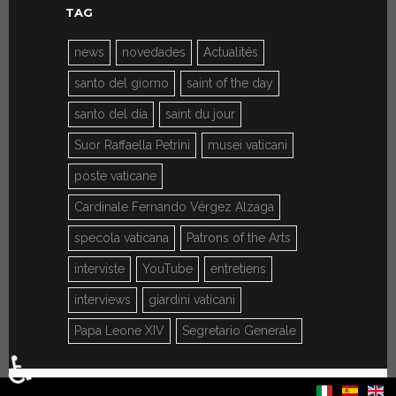
TAG
news
novedades
Actualités
santo del giorno
saint of the day
santo del día
saint du jour
Suor Raffaella Petrini
musei vaticani
poste vaticane
Cardinale Fernando Vérgez Alzaga
specola vaticana
Patrons of the Arts
interviste
YouTube
entretiens
interviews
giardini vaticani
Papa Leone XIV
Segretario Generale
♿
Sélectionnez votre langue