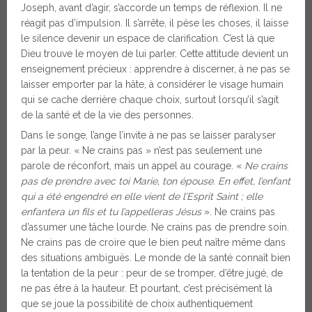
Joseph, avant d’agir, s’accorde un temps de réflexion. Il ne
réagit pas d’impulsion. Il s’arrête, il pèse les choses, il laisse
le silence devenir un espace de clarification. C’est là que
Dieu trouve le moyen de lui parler. Cette attitude devient un
enseignement précieux : apprendre à discerner, à ne pas se
laisser emporter par la hâte, à considérer le visage humain
qui se cache derrière chaque choix, surtout lorsqu’il s’agit
de la santé et de la vie des personnes.
Dans le songe, l’ange l’invite à ne pas se laisser paralyser
par la peur. « Ne crains pas » n’est pas seulement une
parole de réconfort, mais un appel au courage. «
Ne crains
pas de prendre avec toi Marie, ton épouse. En effet, l’enfant
qui a été engendré en elle vient de l’Esprit Saint ; elle
enfantera un fils et tu l’appelleras Jésus
». Ne crains pas
d’assumer une tâche lourde. Ne crains pas de prendre soin.
Ne crains pas de croire que le bien peut naître même dans
des situations ambiguës. Le monde de la santé connaît bien
la tentation de la peur : peur de se tromper, d’être jugé, de
ne pas être à la hauteur. Et pourtant, c’est précisément là
que se joue la possibilité de choix authentiquement