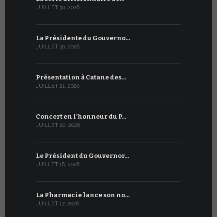
JUILLET 30, 2026
JUILLET 13, 2
La Présidente du Gouverno…
Trois émi
JUILLET 30, 2026
JUILLET 10, 2
Présentation à Catane des…
Table rond
JUILLET 21, 2026
JUILLET 9, 20
Concert en l’honneur du P…
Conversati
JUILLET 20, 2026
JUILLET 9, 20
Le Président du Gouvernor…
Le message
JUILLET 18, 2026
JUILLET 8, 20
La Pharmacie lance son no…
Du 6 au 27 
JUILLET 17, 2026
JUILLET 7, 20