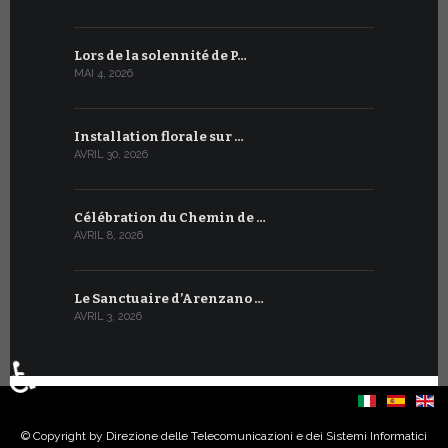
Lors de la solennité de P…
La Salle d
MAI 4, 2026
DÉCEMBRE 4, 
Installation florale sur …
État de la 
AVRIL 30, 2026
DÉCEMBRE 4, 
Célébration du Chemin de …
AVRIL 8, 2026
Le Sanctuaire d’Arenzano …
AVRIL 3, 2026
♿
Sélectionnez votre langue
© Copyright by Direzione delle Telecomunicazioni e dei Sistemi Informatici