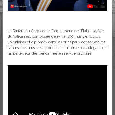
La Fanfare du Corps de la Gendarmerie de l’État de la Cité
du Vatican est composée d’environ 100 musiciens, tous
volontaires et diplômés dans les principaux conservatoires
italiens. Les musiciens portent un uniforme bleu élégant, qui
rappelle celui des gendarmes en service ordinaire.