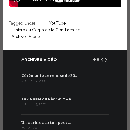
Tagged under:
YouTube
Fanfare du Corps de la Gendarmerie
Archives Vidéo
ARCHIVES VIDÉO
Cérémonie de remise de 20…
Plantation
JUILLET 9, 2026
MARS 30, 202
La « Nasse du Pêcheur » e…
Nouvelle v
JUILLET 7, 2026
DÉCEMBRE 18,
Un « arbre aux tulipes » …
La Fanfare
MAI 24, 2026
DÉCEMBRE 4, 