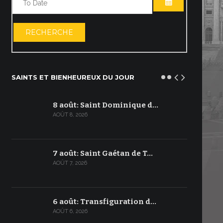
OUVRIR LE C
RECHERCHE
SAINTS ET BIENHEUREUX DU JOUR
8 août: Saint Dominique d…
AOÛT 8, 2026
7 août: Saint Gaétan de T…
AOÛT 7, 2026
6 août: Transfiguration d…
AOÛT 6, 2026