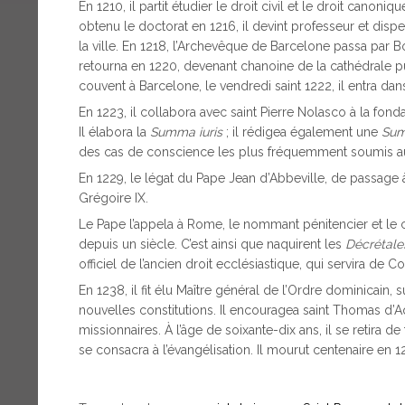
En 1210, il partit étudier le droit civil et le droit canon
obtenu le doctorat en 1216, il devint professeur et disp
la ville. En 1218, l’Archevêque de Barcelone passa par Bo
retourna en 1220, devenant chanoine de la cathédrale pu
couvent à Barcelone, le vendredi saint 1222, il entra dan
En 1223, il collabora avec saint Pierre Nolasco à la fon
Il élabora la
Summa iuris
; il rédigea également une
Sum
des cas de conscience les plus fréquemment soumis a
En 1229, le légat du Pape Jean d’Abbeville, de passage
Grégoire IX.
Le Pape l’appela à Rome, le nommant pénitencier et le 
depuis un siècle. C’est ainsi que naquirent les
Décrétale
officiel de l’ancien droit ecclésiastique, qui servira de 
En 1238, il fit élu Maître général de l’Ordre dominicain
nouvelles constitutions. Il encouragea saint Thomas d’A
missionnaires. À l’âge de soixante-dix ans, il se retira de
se consacra à l’évangélisation. Il mourut centenaire en 1