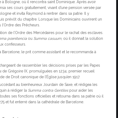
ique à Bologne, où il rencontra saint Dominique. Après avoir
ensa ses cours gratuitement, vivant d’une pension versée par
logne et invita Raymond à rentrer dans sa patrie. Il y
is prévôt du chapitre. Lorsque les Dominicains ouvrirent un
s l’Ordre des Prêcheurs.
dation de l’Ordre des Mercédaires pour le rachat des esclaves.
ma pœnitencia
ou
Summa casuum
, où il donnait la solution
ux confesseurs.
 à Barcelone, le prit comme assistant et le recommanda à
chargeant de rassembler les décisions prises par les Papes
s
de Grégoire IX, promulguées en 1234, premier recueil
Code de Droit canonique de l’Église jusqu’en 1917.
, succédant au bienheureux Jourdain de Saxe, et rédigea les
quin à rédiger la
Summa contra Gentiles
pour aider les
 toutes ses fonctions officielles et retourna dans sa patrie où il
275 et fut enterré dans la cathédrale de Barcelone.