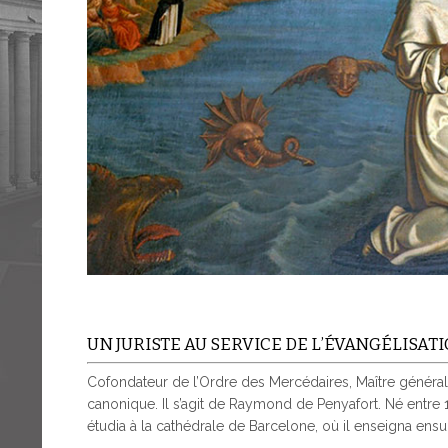
UN JURISTE AU SERVICE DE L’ÉVANGÉLISAT
Cofondateur de l’Ordre des Mercédaires, Maître général
canonique. Il s’agit de Raymond de Penyafort. Né entre 
étudia à la cathédrale de Barcelone, où il enseigna ensui