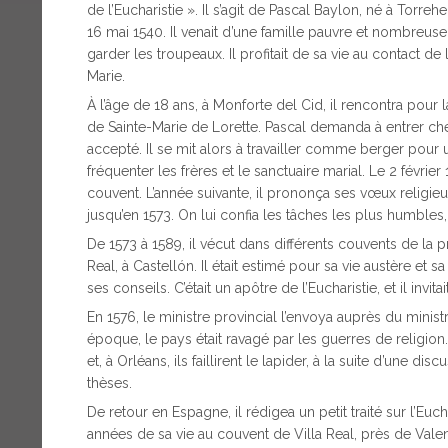
de l’Eucharistie ». Il s’agit de Pascal Baylon, né à Torr
16 mai 1540. Il venait d’une famille pauvre et nombreuse
garder les troupeaux. Il profitait de sa vie au contact d
Marie.
À l’âge de 18 ans, à Monforte del Cid, il rencontra pour 
de Sainte-Marie de Lorette. Pascal demanda à entrer chez
accepté. Il se mit alors à travailler comme berger pour
fréquenter les frères et le sanctuaire marial. Le 2 février
couvent. L’année suivante, il prononça ses vœux religieu
jusqu’en 1573. On lui confia les tâches les plus humbles
De 1573 à 1589, il vécut dans différents couvents de la p
Real, à Castellón. Il était estimé pour sa vie austère et
ses conseils. C’était un apôtre de l’Eucharistie, et il invita
En 1576, le ministre provincial l’envoya auprès du ministr
époque, le pays était ravagé par les guerres de religion. 
et, à Orléans, ils faillirent le lapider, à la suite d’une dis
thèses.
De retour en Espagne, il rédigea un petit traité sur l’Eucha
années de sa vie au couvent de Villa Real, près de Valence