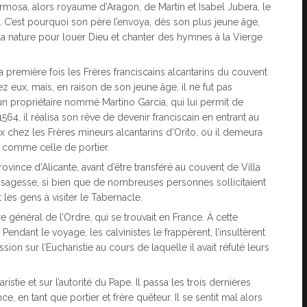
ehermosa, alors royaume d’Aragon, de Martín et Isabel Jubera, le
. C’est pourquoi son père l’envoya, dès son plus jeune âge,
e la nature pour louer Dieu et chanter des hymnes à la Vierge
la première fois les Frères franciscains alcantarins du couvent
 eux, mais, en raison de son jeune âge, il ne fut pas
 un propriétaire nommé Martino Garcia, qui lui permit de
 1564, il réalisa son rêve de devenir franciscain en entrant au
x chez les Frères mineurs alcantarins d’Orito, où il demeura
, comme celle de portier.
rovince d’Alicante, avant d’être transféré au couvent de Villa
 sa sagesse, si bien que de nombreuses personnes sollicitaient
it les gens à visiter le Tabernacle.
e général de l’Ordre, qui se trouvait en France. À cette
Pendant le voyage, les calvinistes le frappèrent, l’insultèrent
cussion sur l’Eucharistie au cours de laquelle il avait réfuté leurs
ristie et sur l’autorité du Pape. Il passa les trois dernières
, en tant que portier et frère quêteur. Il se sentit mal alors