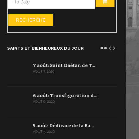
OUVRIR LE C
RECHERCHE
SAINTS ET BIENHEUREUX DU JOUR
7 août: Saint Gaétan de T…
AOÛT 7, 2026
6 août: Transfiguration d…
AOÛT 6, 2026
5 août: Dédicace de la Ba…
AOÛT 5, 2026