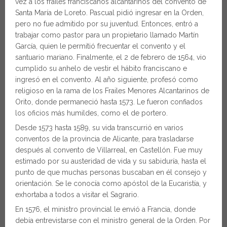
vez a los frailes franciscanos alcantarinos del convento de
Santa María de Loreto. Pascual pidió ingresar en la Orden,
pero no fue admitido por su juventud. Entonces, entró a
trabajar como pastor para un propietario llamado Martín
García, quien le permitió frecuentar el convento y el
santuario mariano. Finalmente, el 2 de febrero de 1564, vio
cumplido su anhelo de vestir el hábito franciscano e
ingresó en el convento. Al año siguiente, profesó como
religioso en la rama de los Frailes Menores Alcantarinos de
Orito, donde permaneció hasta 1573. Le fueron confiados
los oficios más humildes, como el de portero.
Desde 1573 hasta 1589, su vida transcurrió en varios
conventos de la provincia de Alicante, para trasladarse
después al convento de Villarreal, en Castellón. Fue muy
estimado por su austeridad de vida y su sabiduría, hasta el
punto de que muchas personas buscaban en él consejo y
orientación. Se le conocía como apóstol de la Eucaristía, y
exhortaba a todos a visitar el Sagrario.
En 1576, el ministro provincial le envió a Francia, donde
debía entrevistarse con el ministro general de la Orden. Por