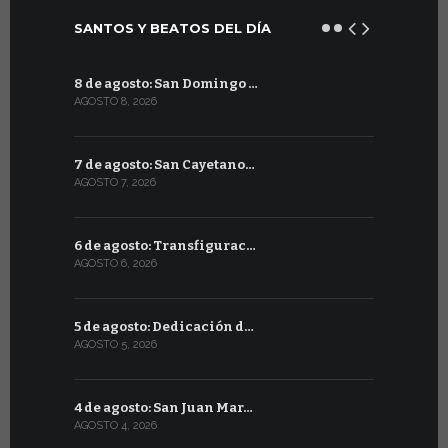
SANTOS Y BEATOS DEL DÍA
8 de agosto: San Domingo …
8 de julio
AGOSTO 8, 2026
JULIO 8, 2026
7 de agosto: San Cayetano…
7 de julio:
AGOSTO 7, 2026
JULIO 7, 2026
6 de agosto: Transfigurac…
6 de julio:
AGOSTO 6, 2026
JULIO 6, 2026
5 de agosto: Dedicación d…
5 de julio
AGOSTO 5, 2026
JULIO 5, 2026
4 de agosto: San Juan Mar…
4 de julio:
AGOSTO 4, 2026
JULIO 4, 2026