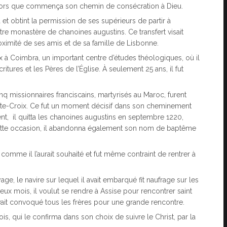
alors que commença son chemin de consécration à Dieu.
et obtint la permission de ses supérieurs de partir à
utre monastère de chanoines augustins. Ce transfert visait
oximité de ses amis et de sa famille de Lisbonne.
ix à Coimbra, un important centre d’études théologiques, où il
ures et les Pères de l’Église. À seulement 25 ans, il fut
nq missionnaires franciscains, martyrisés au Maroc, furent
inte-Croix. Ce fut un moment décisif dans son cheminement
ient, il quitta les chanoines augustins en septembre 1220,
À cette occasion, il abandonna également son nom de baptême
comme il l’aurait souhaité et fut même contraint de rentrer à
age, le navire sur lequel il avait embarqué fit naufrage sur les
ux mois, il voulut se rendre à Assise pour rencontrer saint
ait convoqué tous les frères pour une grande rencontre.
is, qui le confirma dans son choix de suivre le Christ, par la