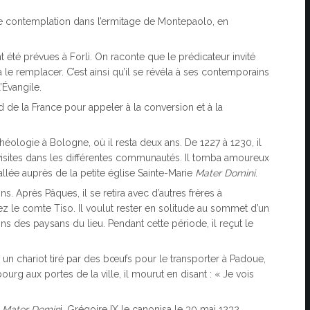
 de contemplation dans l’ermitage de Montepaolo, en
 été prévues à Forlì. On raconte que le prédicateur invité
à le remplacer. C’est ainsi qu’il se révéla à ses contemporains
Évangile.
 sud de la France pour appeler à la conversion et à la
héologie à Bologne, où il resta deux ans. De 1227 à 1230, il
es visites dans les différentes communautés. Il tomba amoureux
llée auprès de la petite église Sainte-Marie
Mater Domini
.
s. Après Pâques, il se retira avec d’autres frères à
le comte Tiso. Il voulut rester en solitude au sommet d’un
ns des paysans du lieu. Pendant cette période, il reçut le
ur un chariot tiré par des bœufs pour le transporter à Padoue,
bourg aux portes de la ville, il mourut en disant : « Je vois
e
Mater Domin
i. Grégoire IX le canonisa le 30 mai 1232,