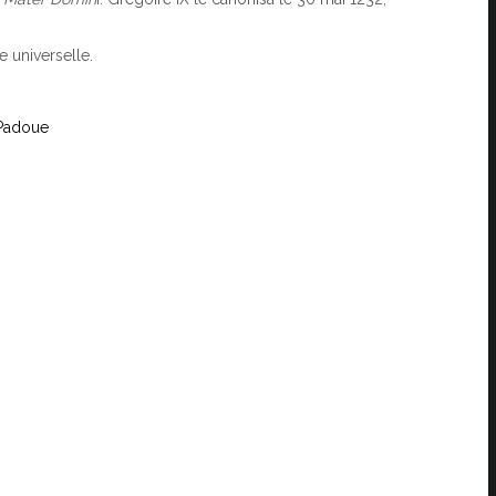
e universelle.
 Padoue