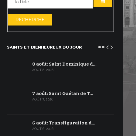
OUVRIR LE C
RECHERCHE
SAINTS ET BIENHEUREUX DU JOUR
8 août: Saint Dominique d…
AOÛT 8, 2026
7 août: Saint Gaétan de T…
AOÛT 7, 2026
6 août: Transfiguration d…
AOÛT 6, 2026