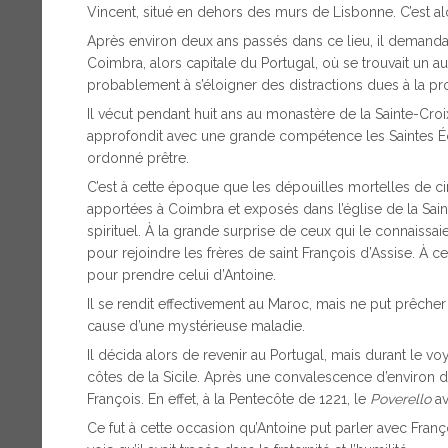
Vincent, situé en dehors des murs de Lisbonne. C’est 
Après environ deux ans passés dans ce lieu, il demanda 
Coimbra, alors capitale du Portugal, où se trouvait un a
probablement à s’éloigner des distractions dues à la pr
Il vécut pendant huit ans au monastère de la Sainte-Cro
approfondit avec une grande compétence les Saintes Écrit
ordonné prêtre.
C’est à cette époque que les dépouilles mortelles de ci
apportées à Coimbra et exposés dans l’église de la Sa
spirituel. À la grande surprise de ceux qui le connaissa
pour rejoindre les frères de saint François d’Assise. 
pour prendre celui d’Antoine.
Il se rendit effectivement au Maroc, mais ne put prêcher 
cause d’une mystérieuse maladie.
Il décida alors de revenir au Portugal, mais durant le voy
côtes de la Sicile. Après une convalescence d’environ de
François. En effet, à la Pentecôte de 1221, le
Poverello
av
Ce fut à cette occasion qu’Antoine put parler avec Franço