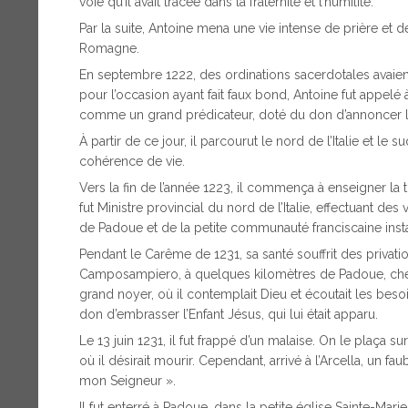
voie qu’il avait tracée dans la fraternité et l’humilité.
Par la suite, Antoine mena une vie intense de prière et
Romagne.
En septembre 1222, des ordinations sacerdotales avaient
pour l’occasion ayant fait faux bond, Antoine fut appelé 
comme un grand prédicateur, doté du don d’annoncer l’
À partir de ce jour, il parcourut le nord de l’Italie et le
cohérence de vie.
Vers la fin de l’année 1223, il commença à enseigner la t
fut Ministre provincial du nord de l’Italie, effectuant d
de Padoue et de la petite communauté franciscaine insta
Pendant le Carême de 1231, sa santé souffrit des privation
Camposampiero, à quelques kilomètres de Padoue, chez 
grand noyer, où il contemplait Dieu et écoutait les besoi
don d’embrasser l’Enfant Jésus, qui lui était apparu.
Le 13 juin 1231, il fut frappé d’un malaise. On le plaça s
où il désirait mourir. Cependant, arrivé à l’Arcella, un fau
mon Seigneur ».
Il fut enterré à Padoue, dans la petite église Sainte-Mari