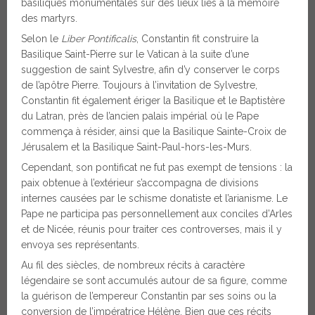
basiliques monumentales sur des lieux liés à la mémoire
des martyrs.
Selon le
Liber Pontificalis
, Constantin fit construire la
Basilique Saint-Pierre sur le Vatican à la suite d’une
suggestion de saint Sylvestre, afin d’y conserver le corps
de l’apôtre Pierre. Toujours à l’invitation de Sylvestre,
Constantin fit également ériger la Basilique et le Baptistère
du Latran, près de l’ancien palais impérial où le Pape
commença à résider, ainsi que la Basilique Sainte-Croix de
Jérusalem et la Basilique Saint-Paul-hors-les-Murs.
Cependant, son pontificat ne fut pas exempt de tensions : la
paix obtenue à l’extérieur s’accompagna de divisions
internes causées par le schisme donatiste et l’arianisme. Le
Pape ne participa pas personnellement aux conciles d’Arles
et de Nicée, réunis pour traiter ces controverses, mais il y
envoya ses représentants.
Au fil des siècles, de nombreux récits à caractère
légendaire se sont accumulés autour de sa figure, comme
la guérison de l’empereur Constantin par ses soins ou la
conversion de l’impératrice Hélène. Bien que ces récits