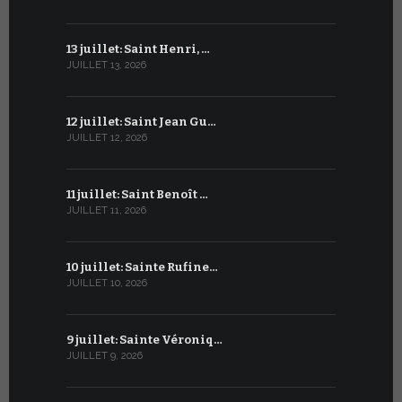
13 juillet: Saint Henri, …
13 juin : 
JUILLET 13, 2026
JUIN 13, 2026
12 juillet: Saint Jean Gu…
12 juin : T
JUILLET 12, 2026
JUIN 12, 2026
11 juillet: Saint Benoît …
11 juin : Sa
JUILLET 11, 2026
JUIN 11, 2026
10 juillet: Sainte Rufine…
10 juin : 
JUILLET 10, 2026
JUIN 10, 2026
9 juillet: Sainte Véroniq…
9 juin : B
JUILLET 9, 2026
JUIN 9, 2026