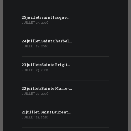
25 juillet : saint Jacque…
24 juin : N
JUILLET 25, 2026
JUIN 24, 2026
24 juillet: Saint Charbel…
23 juin : S
JUILLET 24, 2026
JUIN 23, 2026
23 juillet: Sainte Brigit…
22 juin : 
JUILLET 23, 2026
JUIN 22, 2026
22 juillet: Sainte Marie-…
21 juin : Sa
JUILLET 22, 2026
JUIN 21, 2026
21 juillet: Saint Laurent…
20 juin : S
JUILLET 21, 2026
JUIN 20, 2026