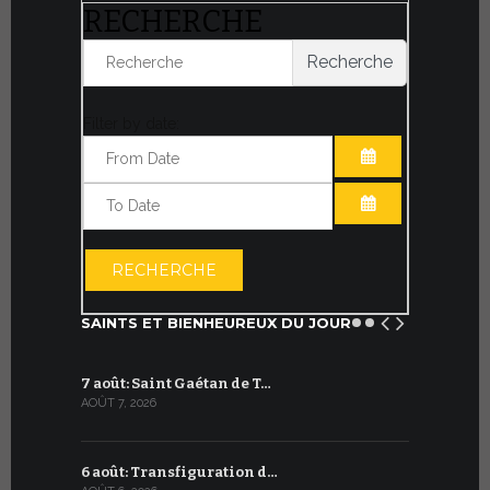
RECHERCHE
Recherche
Filter by date:
OUVRIR LE CA
OUVRIR LE CA
RECHERCHE
SAINTS ET BIENHEUREUX DU JOUR
7 août: Saint Gaétan de T…
7 juillet :
AOÛT 7, 2026
JUILLET 7, 20
6 août: Transfiguration d…
6 juillet :