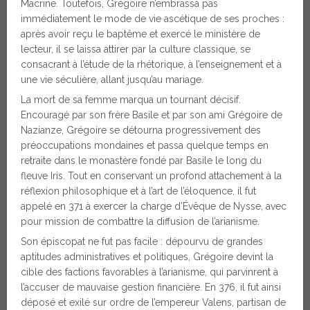
Macrine. Toutefois, Grégoire n’embrassa pas
immédiatement le mode de vie ascétique de ses proches :
après avoir reçu le baptême et exercé le ministère de
lecteur, il se laissa attirer par la culture classique, se
consacrant à l’étude de la rhétorique, à l’enseignement et à
une vie séculière, allant jusqu’au mariage.
La mort de sa femme marqua un tournant décisif.
Encouragé par son frère Basile et par son ami Grégoire de
Nazianze, Grégoire se détourna progressivement des
préoccupations mondaines et passa quelque temps en
retraite dans le monastère fondé par Basile le long du
fleuve Iris. Tout en conservant un profond attachement à la
réflexion philosophique et à l’art de l’éloquence, il fut
appelé en 371 à exercer la charge d’Évêque de Nysse, avec
pour mission de combattre la diffusion de l’arianisme.
Son épiscopat ne fut pas facile : dépourvu de grandes
aptitudes administratives et politiques, Grégoire devint la
cible des factions favorables à l’arianisme, qui parvinrent à
l’accuser de mauvaise gestion financière. En 376, il fut ainsi
déposé et exilé sur ordre de l’empereur Valens, partisan de