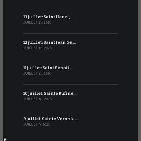
13 juillet: Saint Henri, …
13 juin : 
JUILLET 13, 2026
JUIN 13, 2026
12 juillet: Saint Jean Gu…
12 juin : T
JUILLET 12, 2026
JUIN 12, 2026
11 juillet: Saint Benoît …
11 juin : Sa
JUILLET 11, 2026
JUIN 11, 2026
10 juillet: Sainte Rufine…
10 juin : 
JUILLET 10, 2026
JUIN 10, 2026
9 juillet: Sainte Véroniq…
9 juin : B
JUILLET 9, 2026
JUIN 9, 2026