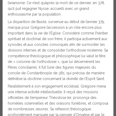
l’arianisme. Ce n’est qu’après la mort de ce dernier, en 378,
qu’il put regagner Nysse, accueilli avec un grand
enthousiasme par la population.
La disparition de Basile, survenue au début de l’année 379,
marqua pour Grégoire l’accession à un rôle encore plus
important dans la vie de l’Église. Considéré comme l’héritier
spirituel et doctrinal de son frère, il participa activement aux
synodes et aux conciles convoqués afin de surmonter les
divisions internes et de consolider l’orthodoxie nicéenne. Sa
compétence théologique et philosophique lui valut le titre
de « colonne de l’orthodoxie », que lui décernèrent les
Pères conciliaires. Il fut l’une des figures majeures du
concile de Constantinople de 381, qui précisa de manière
définitive la doctrine concernant la divinité de l’Esprit Saint.
Parallèlement à son engagement ecclésial, Grégoire mena
une intense activité intellectuelle. Il reçut des missions
officielles de l’empereur Théodose Ier, prononça des
homélies solennelles et des oraisons funèbres, et composa
de nombreuses œuvres. Sa réflexion théologique,
profondément marquée par la pensée d’Origène et par le