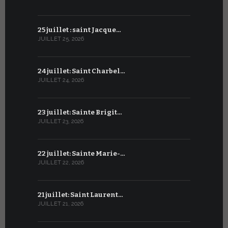
25 juillet : saint Jacque…
24 juin : N
JUILLET 25, 2026
JUIN 24, 2026
24 juillet: Saint Charbel…
23 juin : S
JUILLET 24, 2026
JUIN 23, 2026
23 juillet: Sainte Brigit…
22 juin : 
JUILLET 23, 2026
JUIN 22, 2026
22 juillet: Sainte Marie-…
21 juin : Sa
JUILLET 22, 2026
JUIN 21, 2026
21 juillet: Saint Laurent…
20 juin : S
JUILLET 21, 2026
JUIN 20, 2026