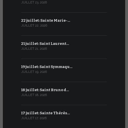
JUILLET 23, 2026
JUIN 22, 2026
22 juillet: Sainte Marie-…
21 juin : Sa
JUILLET 22, 2026
JUIN 21, 2026
21 juillet: Saint Laurent…
20 juin : S
JUILLET 21, 2026
JUIN 20, 2026
19 juillet: Saint Symmaqu…
19 juin : S
JUILLET 19, 2026
JUIN 19, 2026
18 juillet: Saint Bruno d…
18 juin : S
JUILLET 18, 2026
JUIN 18, 2026
17 juillet: Sainte Thérès…
17 juin : S
JUILLET 17, 2026
JUIN 17, 2026