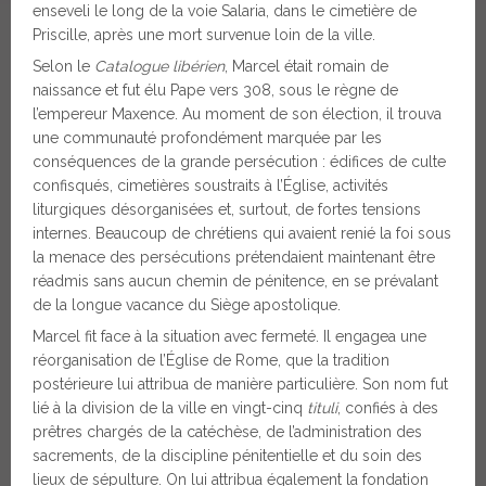
enseveli le long de la voie Salaria, dans le cimetière de
Priscille, après une mort survenue loin de la ville.
Selon le
Catalogue libérien
, Marcel était romain de
naissance et fut élu Pape vers 308, sous le règne de
l’empereur Maxence. Au moment de son élection, il trouva
une communauté profondément marquée par les
conséquences de la grande persécution : édifices de culte
confisqués, cimetières soustraits à l’Église, activités
liturgiques désorganisées et, surtout, de fortes tensions
internes. Beaucoup de chrétiens qui avaient renié la foi sous
la menace des persécutions prétendaient maintenant être
réadmis sans aucun chemin de pénitence, en se prévalant
de la longue vacance du Siège apostolique.
Marcel fit face à la situation avec fermeté. Il engagea une
réorganisation de l’Église de Rome, que la tradition
postérieure lui attribua de manière particulière. Son nom fut
lié à la division de la ville en vingt-cinq
tituli
, confiés à des
prêtres chargés de la catéchèse, de l’administration des
sacrements, de la discipline pénitentielle et du soin des
lieux de sépulture. On lui attribua également la fondation