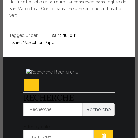
de Priscille ; elle est aujourd’hui conservée dans l’église de
San Marcello al Corso, dans une urne antique en basalte
vert.
Tagged under:
saint du jour
Saint Marcel Ier, Pape
Recherche
RECHERCHE
Recherche
Filter by date: