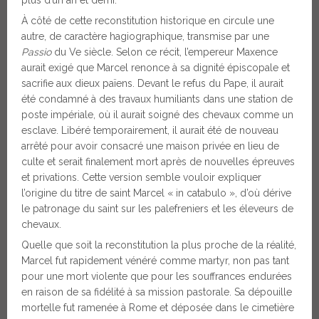
plus d’un an et demi.
À côté de cette reconstitution historique en circule une
autre, de caractère hagiographique, transmise par une
Passio
du Ve siècle. Selon ce récit, l’empereur Maxence
aurait exigé que Marcel renonce à sa dignité épiscopale et
sacrifie aux dieux païens. Devant le refus du Pape, il aurait
été condamné à des travaux humiliants dans une station de
poste impériale, où il aurait soigné des chevaux comme un
esclave. Libéré temporairement, il aurait été de nouveau
arrêté pour avoir consacré une maison privée en lieu de
culte et serait finalement mort après de nouvelles épreuves
et privations. Cette version semble vouloir expliquer
l’origine du titre de saint Marcel « in catabulo », d’où dérive
le patronage du saint sur les palefreniers et les éleveurs de
chevaux.
Quelle que soit la reconstitution la plus proche de la réalité,
Marcel fut rapidement vénéré comme martyr, non pas tant
pour une mort violente que pour les souffrances endurées
en raison de sa fidélité à sa mission pastorale. Sa dépouille
mortelle fut ramenée à Rome et déposée dans le cimetière