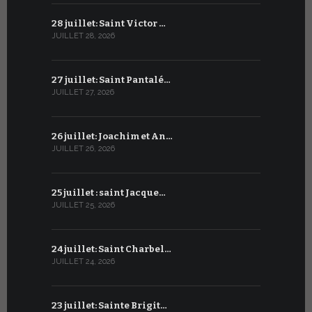
28 juillet: Saint Victor …
27 juin : S
JUILLET 28, 2026
JUIN 27, 2026
27 juillet: Saint Pantalé…
26 juin : S
JUILLET 27, 2026
JUIN 26, 2026
26 juillet: Joachim et An…
25 juin : 
JUILLET 26, 2026
JUIN 25, 2026
25 juillet : saint Jacque…
24 juin : N
JUILLET 25, 2026
JUIN 24, 2026
24 juillet: Saint Charbel…
23 juin : S
JUILLET 24, 2026
JUIN 23, 2026
23 juillet: Sainte Brigit…
22 juin : 