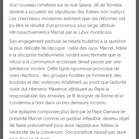
d’un nouveau cimetière sur la voie Salaria, dit de Novella,
destiné à accueillir les sépultures des fidèles non martyrs.
Les chercheurs modernes estiment que ces réformes ont
pu être le résultat d’un processus plus large, attribué
rétrospectivement à Marcel par le
Liber Pontificalis
.
Son engagement pastoral se heurta toutefois à la question
la plus délicate de l’époque : celle des
lapsi
. Marcel, fidèle
à la discipline traditionnelle, soutint avec fermeté que le
retour à la communion ecclésiale devait passer par une
pénitence sincère. Cette ligne rigoureuse provoqua de
vives réactions : des groupes hostiles se formèrent, des
troubles et des violences éclatèrent, au point que l’autorité
civile dut intervenir. Maxence, attribuant au Pape la
responsabilité des émeutes, le fit éloigner de Rome et le
condamna à l’exil dans un lieu demeuré inconnu.
Une épitaphe composée plus tard par le Pape Damase Ier
présente Marcel comme un pasteur inflexible, devenu objet
de haine précisément pour avoir rappelé aux fidèles la
nécessité de la conversion. Son pontificat n’aurait pas duré