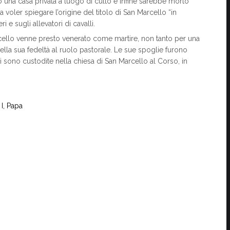
 una casa privata a luogo di culto e infine sarebbe morto
voler spiegare l’origine del titolo di San Marcello “in
i e sugli allevatori di cavalli.
arcello venne presto venerato come martire, non tanto per una
ella sua fedeltà al ruolo pastorale. Le sue spoglie furono
i sono custodite nella chiesa di San Marcello al Corso, in
I, Papa