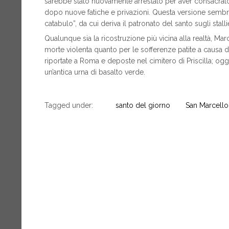
sarebbe stato nuovamente arrestato per aver consacrato
dopo nuove fatiche e privazioni. Questa versione sembra 
catabulo”, da cui deriva il patronato del santo sugli stallier
Qualunque sia la ricostruzione più vicina alla realtà, M
morte violenta quanto per le sofferenze patite a causa d
riportate a Roma e deposte nel cimitero di Priscilla; ogg
un’antica urna di basalto verde.
Tagged under:
santo del giorno
San Marcello 