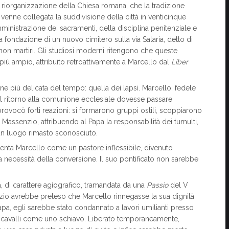
 riorganizzazione della Chiesa romana, che la tradizione
venne collegata la suddivisione della città in venticinque
ll’amministrazione dei sacramenti, della disciplina penitenziale e
 la fondazione di un nuovo cimitero sulla via Salaria, detto di
 non martiri. Gli studiosi moderni ritengono che queste
più ampio, attribuito retroattivamente a Marcello dal
Liber
e più delicata del tempo: quella dei lapsi. Marcello, fedele
 il ritorno alla comunione ecclesiale dovesse passare
provocò forti reazioni: si formarono gruppi ostili, scoppiarono
e. Massenzio, attribuendo al Papa la responsabilità dei tumulti,
 un luogo rimasto sconosciuto.
nta Marcello come un pastore inflessibile, divenuto
la necessità della conversione. Il suo pontificato non sarebbe
a, di carattere agiografico, tramandata da una
Passio
del V
io avrebbe preteso che Marcello rinnegasse la sua dignità
Papa, egli sarebbe stato condannato a lavori umilianti presso
o cavalli come uno schiavo. Liberato temporaneamente,