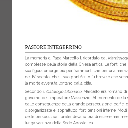
PASTORE INTEGERRIMO
La memoria di Papa Marcello I, ricordato dal
Martirolo
complesse della storia della Chiesa antica. Le fonti ch
sua figura emerge più per frammenti che per una narrazio
del IV secolo, che il suo pontificato fu breve e che venne
la morte avvenuta lontano dalla città.
Secondo il
Catalogo Liberiano
, Marcello era romano di 
governo dell’imperatore Massenzio. Al momento della 
dalle conseguenze della grande persecuzione: edifici di cult
disorganizzate e, soprattutto, forti tensioni interne. Molt
delle persecuzioni pretendevano ora di essere riammess
lunga vacanza della Sede Apostolica.