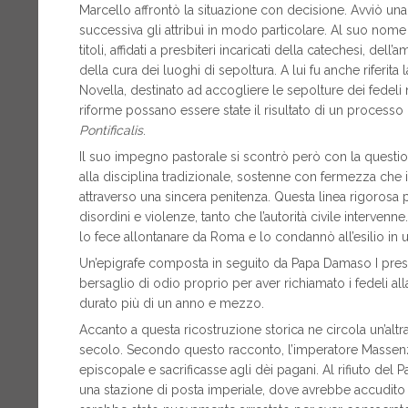
Marcello affrontò la situazione con decisione. Avviò una
successiva gli attribuì in modo particolare. Al suo nome 
titoli, affidati a presbiteri incaricati della catechesi, de
della cura dei luoghi di sepoltura. A lui fu anche riferita
Novella, destinato ad accogliere le sepolture dei fedeli
riforme possano essere state il risultato di un processo 
Pontificalis
.
Il suo impegno pastorale si scontrò però con la question
alla disciplina tradizionale, sostenne con fermezza che
attraverso una sincera penitenza. Questa linea rigorosa 
disordini e violenze, tanto che l’autorità civile intervenn
lo fece allontanare da Roma e lo condannò all’esilio in
Un’epigrafe composta in seguito da Papa Damaso I prese
bersaglio di odio proprio per aver richiamato i fedeli al
durato più di un anno e mezzo.
Accanto a questa ricostruzione storica ne circola un’altr
secolo. Secondo questo racconto, l’imperatore Massenz
episcopale e sacrificasse agli dèi pagani. Al rifiuto del 
una stazione di posta imperiale, dove avrebbe accudit