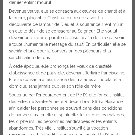
dernier enfant mourut.
Devenue veuve, elle se consacra aux œuvres de charité et à
la prière, plaçant le Christ au centre de sa vie. La
découverte de l’amour de Dieu et la souffrance firent mûrir
en elle le désir de se consacrer au Seigneur. Elle voulut
devenir une « porte-parole de Jésus » afin de faire parvenir
à toute l’humanité le message du salut. En particulier, elle se
sacrifia et pria pour la conversion des pécheurs et la
sanctification de tous.
À cette époque, elle prononça les vœux de chasteté,
d’obéissance et de pauvreté, devenant Tertiaire franciscaine.
Elle se consacra à l’assistance des malades à l’hôpital et à
domicile, sans jamais oublier son rôle de mère.
Soutenue par l’encouragement de Pie IX, elle fonda l’Institut
des Filles de Sainte-Anne le 8 décembre 1866 à Plaisance,
afin d’aider les personnes se trouvant dans des conditions
de pauvreté matérielle et spirituelle, telles que les malades,
les orphelins, les personnes handicapées et les enfants
abandonnés. Très vite, l’Institut s’ouvrit à la vocation
missionnaire et s’étendit à d’autres continents. Pie IX avait