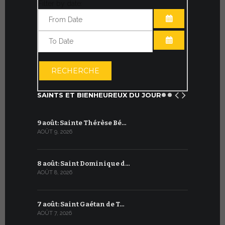
Filter by date:
OUVRIR LE CA
OUVRIR LE CA
RECHERCHE
SAINTS ET BIENHEUREUX DU JOUR
9 août: Sainte Thérèse Bé…
9 juillet: 
AOÛT 9, 2026
JUILLET 9, 20
8 août: Saint Dominique d…
8 juillet 
AOÛT 8, 2026
JUILLET 8, 20
7 août: Saint Gaétan de T…
7 juillet :
AOÛT 7, 2026
JUILLET 7, 20