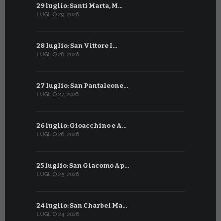
29 luglio: Santi Marta, M…
29 giugno:
LUGLIO 29, 2026
GIUGNO 29, 2
28 luglio: San Vittore I…
28 giugno:
LUGLIO 28, 2026
GIUGNO 28, 2
27 luglio: San Pantaleone…
27 giugno: 
LUGLIO 27, 2026
GIUGNO 27, 2
26 luglio: Gioacchino e A…
26 giugno:
LUGLIO 26, 2026
GIUGNO 26, 2
25 luglio: San Giacomo Ap…
25 giugno:
LUGLIO 25, 2026
GIUGNO 25, 2
24 luglio: San Charbel Ma…
24 giugno:
LUGLIO 24, 2026
GIUGNO 24, 2