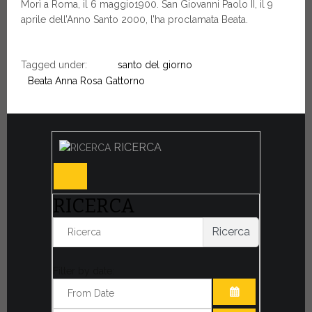
Morì a Roma, il 6 maggio1900. San Giovanni Paolo II, il 9
aprile dell’Anno Santo 2000, l’ha proclamata Beata.
Tagged under:
santo del giorno
Beata Anna Rosa Gattorno
RICERCA
RICERCA
Ricerca
Filter by date: