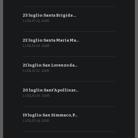
23 luglio: Santa Brigida …
23 giugno:
LUGLIO 23, 2026
GIUGNO 23, 2
22 luglio: Santa Maria Ma…
22 giugno:
LUGLIO 22, 2026
GIUGNO 22, 2
21 luglio: San Lorenzo da…
21 giugno:
LUGLIO 21, 2026
GIUGNO 21, 2
20 luglio: Sant’Apollinar…
20 giugno:
LUGLIO 20, 2026
GIUGNO 20, 2
19 luglio: San Simmaco, P…
17 giugno:
LUGLIO 19, 2026
GIUGNO 17, 2