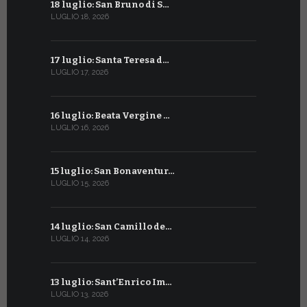
18 luglio: San Bruno di S…
16 giugno:
LUGLIO 18, 2026
GIUGNO 16, 2
17 luglio: Santa Teresa d…
15 giugno:
LUGLIO 17, 2026
GIUGNO 15, 2
16 luglio: Beata Vergine …
13 giugno
LUGLIO 16, 2026
GIUGNO 13, 2
15 luglio: San Bonaventur…
12 giugno:
LUGLIO 15, 2026
GIUGNO 12, 2
14 luglio: San Camillo de…
11 giugno:
LUGLIO 14, 2026
GIUGNO 11, 2
13 luglio: Sant’Enrico Im…
10 giugno:
LUGLIO 13, 2026
GIUGNO 10, 2