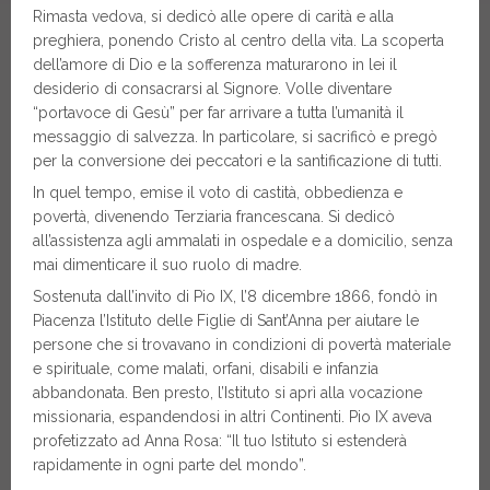
Rimasta vedova, si dedicò alle opere di carità e alla
preghiera, ponendo Cristo al centro della vita. La scoperta
dell’amore di Dio e la sofferenza maturarono in lei il
desiderio di consacrarsi al Signore. Volle diventare
“portavoce di Gesù” per far arrivare a tutta l’umanità il
messaggio di salvezza. In particolare, si sacrificò e pregò
per la conversione dei peccatori e la santificazione di tutti.
In quel tempo, emise il voto di castità, obbedienza e
povertà, divenendo Terziaria francescana. Si dedicò
all’assistenza agli ammalati in ospedale e a domicilio, senza
mai dimenticare il suo ruolo di madre.
Sostenuta dall’invito di Pio IX, l’8 dicembre 1866, fondò in
Piacenza l’Istituto delle Figlie di Sant’Anna per aiutare le
persone che si trovavano in condizioni di povertà materiale
e spirituale, come malati, orfani, disabili e infanzia
abbandonata. Ben presto, l’Istituto si aprì alla vocazione
missionaria, espandendosi in altri Continenti. Pio IX aveva
profetizzato ad Anna Rosa: “Il tuo Istituto si estenderà
rapidamente in ogni parte del mondo”.