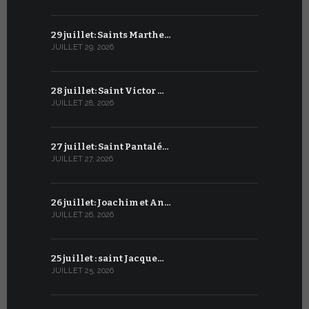
29 juillet: Saints Marthe…
28 juin : S
JUILLET 29, 2026
JUIN 28, 2026
28 juillet: Saint Victor …
27 juin : S
JUILLET 28, 2026
JUIN 27, 2026
27 juillet: Saint Pantalé…
26 juin : S
JUILLET 27, 2026
JUIN 26, 2026
26 juillet: Joachim et An…
25 juin : 
JUILLET 26, 2026
JUIN 25, 2026
25 juillet : saint Jacque…
24 juin : N
JUILLET 25, 2026
JUIN 24, 2026