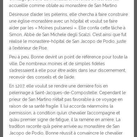
accueillie comme oblate au monastère de San Martino
Désireuse d’aider les pèlerins, elle chercha à faire construire
une église-monastère avec un hôpital et voulut se faire
aider par les « Moines pulsanesi ». Elle confia cette tâche à
Simon, Abbé de San Michele degli Scalzi. C’est ainsi que fut
réalisé le monastère-hôpital de San Jacopo de Podio, juste
à l’extérieur de Pise.
Peu à peu, Bonne devint un point de référence pour toute la
ville. De nombreux moines et de simples fidèles
s’adressaient à elle pour être aidés dans leur discernement,
recevoir des conseils et de l’aide.
En 1207, elle voulut se rendre une dernière fois en
pèlerinage à Saint-Jacques-de-Compostelle. Cependant le
prieur de San Martino n’était pas favorable à ce voyage en
raison de sa santé fragile. Il lui accorda néanmoins la
permission, à condition qu’un chevalier l’accompagne et
qu’au premier signe de fatigue, il la ramène en arrière. La
tradition raconte qu’à peine arrivée au monastère de San
Jacopo de Podio, Bonne réussit à convaincre le chevalier