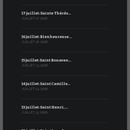
17 juillet: Sainte Thérès…
17 juin : S
JUILLET 17, 2026
JUIN 17, 2026
16 juillet: Bienheureuse …
16 juin : Cy
JUILLET 16, 2026
JUIN 16, 2026
15 juillet: Saint Bonaven…
15 juin : S
JUILLET 15, 2026
JUIN 15, 2026
14 juillet: Saint Camille…
14 juin : Sa
JUILLET 14, 2026
JUIN 14, 2026
13 juillet: Saint Henri, …
13 juin : 
JUILLET 13, 2026
JUIN 13, 2026