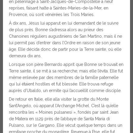
en pèlerinage à Saint-Jacques-de-Compostelle à neuf
reprises, faisant halte à Saintes-Maries-de-la-Mer, en
Provence, où sont vénérées les Trois Maries.
À dix ans, Jésus lui apparut en lui demandant de le suivre
de plus près. Bonne s’adressa alors au prieur des
Chanoines réguliers augustiniens de San Martino, mais il ne
lui permit pas d’entrer dans l’Ordre en raison de son jeune
âge. Elle décida donc de partir pour la Terre sainte, où elle
demeura dix ans.
Lorsque son père Bernardo apprit que Bonne se trouvait en
Terre sainte, il se mit à sa recherche, mais elle l’évita. Elle fut
même enlevée par des membres de la famille paternelle
qui lui étaient hostiles et fut blessée. Elle trouva refuge
auprès d’Ubaldo, un ermite qui l’accueillit comme disciple.
De retour en Italie, elle alla visiter la grotte du Monte
Sant’Angelo, où apparut l’Archange Michel. C’est là qu’elle
rencontra les « Moines pulsanesi », fondés par saint Jean
de Matera en 1129 près de l’abbaye de Santa Maria di
Pulsano, sur le Gargano. Elle vécut quelque temps dans un
ermitage proche du monastère. Revenue à Pise, elle fut