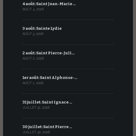
4 août: Saint Jean-Marie …
4 juillet: 
AOÛT 4, 2026
JUILLET 4, 20
3 août: Sainte Lydie
3 juillet:
AOÛT 3, 2026
JUILLET 3, 20
2 août: Saint Pierre-Juli…
2 juillet :
AOÛT 2, 2026
JUILLET 2, 20
1er août: Saint Alphonse-…
1er juillet
AOÛT 1, 2026
JUILLET 1, 20
31 juillet: Saint Ignace …
30 juin: S
JUILLET 31, 2026
JUIN 30, 2026
30 juillet: Saint Pierre …
29 juin: Sa
JUILLET 30, 2026
JUIN 29, 2026