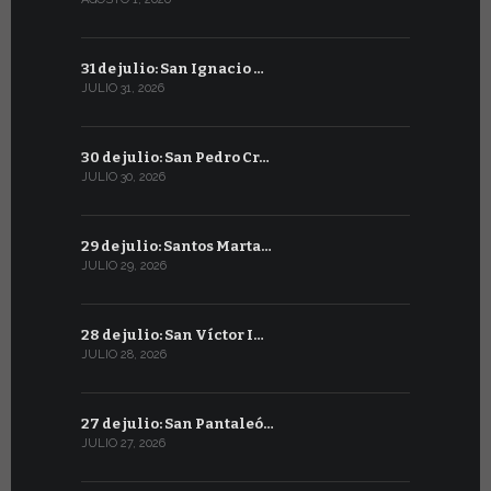
31 de julio: San Ignacio …
30 de juni
JULIO 31, 2026
JUNIO 30, 202
30 de julio: San Pedro Cr…
29 de juni
JULIO 30, 2026
JUNIO 29, 20
29 de julio: Santos Marta…
28 de junio
JULIO 29, 2026
JUNIO 28, 20
28 de julio: San Víctor I…
27 de junio
JULIO 28, 2026
JUNIO 27, 202
27 de julio: San Pantaleó…
26 de juni
JULIO 27, 2026
JUNIO 26, 20