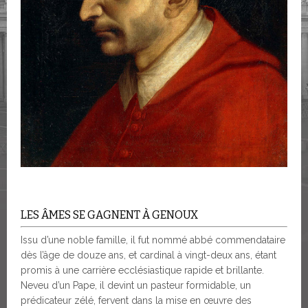
LES ÂMES SE GAGNENT À GENOUX
Issu d’une noble famille, il fut nommé abbé commendataire
dès l’âge de douze ans, et cardinal à vingt-deux ans, étant
promis à une carrière ecclésiastique rapide et brillante.
Neveu d’un Pape, il devint un pasteur formidable, un
prédicateur zélé, fervent dans la mise en œuvre des