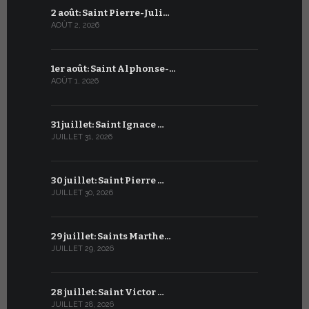
2 août: Saint Pierre-Juli…
2 juillet :
AOÛT 2, 2026
JUILLET 2, 20
1er août: Saint Alphonse-…
1er juillet
AOÛT 1, 2026
JUILLET 1, 20
31 juillet: Saint Ignace …
30 juin: S
JUILLET 31, 2026
JUIN 30, 2026
30 juillet: Saint Pierre …
29 juin: Sa
JUILLET 30, 2026
JUIN 29, 2026
29 juillet: Saints Marthe…
28 juin : S
JUILLET 29, 2026
JUIN 28, 2026
28 juillet: Saint Victor …
27 juin : S
JUILLET 28, 2026
JUIN 27, 2026