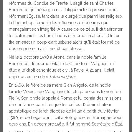
réformes du Concile de Trente. Il s’agit de saint Charles
Borromée qui n’épargna ni la fatigue ni les épreuves pour
réformer l’Eglise, tant dans le clergé que parmi les religieux,
la libérant également des influences extérieures qui
menaçaient son intégrité. À cause de ce zèle, il dut affronter
les calomnies, les humiliations et même un attentat. On lui
tira en effet un coup d’arquebuse alors qu’il était tourné de
dos en prière, mais il ne fut pas blessé.
Né le 2 octobre 1538 à Arona, dans la noble famille
Borromée, deuxième enfant de Gilberto et Margherita, il
étudia le droit canonique et civil à Pavie. À 21 ans, il était
déjà docteur en droit (
utroque jure
).
En 1560, le frère de sa mère Gian Angelo, de la noble
famille Médicis de Marignano, fut élu pape sous le nom de
Pie IV. Son oncle l’appela à Rome et lui confia des missions
de confiance, parmi lesquelles celles d’administrateur
apostolique de l’archidiocèse de Milan à partir du 7 février
1560, et de Légat pontifical à Bologne et en Romagne pour
deux ans. En décembre 1560, il fut nommé Secrétaire d’État.