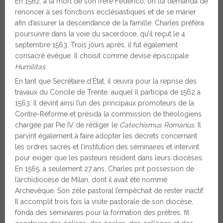
En 1562, à la mort de son frère Federico, on lui demanda de
renoncer à ses fonctions ecclésiastiques et de se marier
afin d’assurer la descendance de la famille. Charles préféra
poursuivre dans la voie du sacerdoce, qu’il reçut le 4
septembre 1563. Trois jours après, il fut également
consacré évêque. Il choisit comme devise épiscopale
Humilitas
.
En tant que Secrétaire d’État, il œuvra pour la reprise des
travaux du Concile de Trente, auquel il participa de 1562 à
1563. Il devint ainsi l’un des principaux promoteurs de la
Contre-Réforme et présida la commission de théologiens
chargée par Pie IV de rédiger le
Catechismus Romanus
. Il
parvint également à faire adopter les décrets concernant
les ordres sacrés et l’institution des séminaires et intervint
pour exiger que les pasteurs résident dans leurs diocèses.
En 1565, à seulement 27 ans, Charles prit possession de
l’archidiocèse de Milan, dont il avait été nommé
Archevêque. Son zèle pastoral l’empêchait de rester inactif.
Il accomplit trois fois la visite pastorale de son diocèse,
fonda des séminaires pour la formation des prêtres, fit