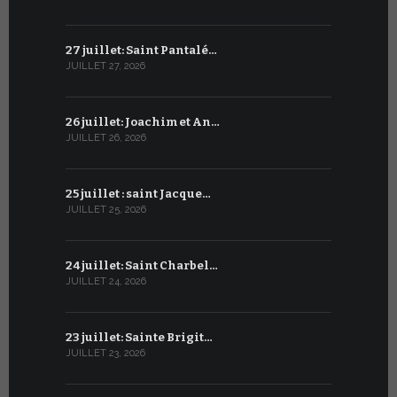
27 juillet: Saint Pantalé…
26 juin : S
JUILLET 27, 2026
JUIN 26, 2026
26 juillet: Joachim et An…
25 juin : 
JUILLET 26, 2026
JUIN 25, 2026
25 juillet : saint Jacque…
24 juin : N
JUILLET 25, 2026
JUIN 24, 2026
24 juillet: Saint Charbel…
23 juin : S
JUILLET 24, 2026
JUIN 23, 2026
23 juillet: Sainte Brigit…
22 juin : 
JUILLET 23, 2026
JUIN 22, 2026