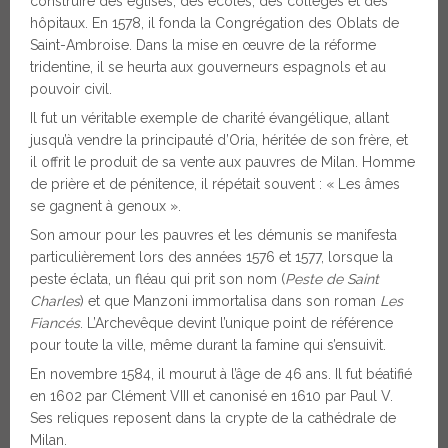
construire des églises, des écoles, des collèges et des
hôpitaux. En 1578, il fonda la Congrégation des Oblats de
Saint-Ambroise. Dans la mise en œuvre de la réforme
tridentine, il se heurta aux gouverneurs espagnols et au
pouvoir civil.
Il fut un véritable exemple de charité évangélique, allant
jusqu’à vendre la principauté d’Oria, héritée de son frère, et
il offrit le produit de sa vente aux pauvres de Milan. Homme
de prière et de pénitence, il répétait souvent : « Les âmes
se gagnent à genoux ».
Son amour pour les pauvres et les démunis se manifesta
particulièrement lors des années 1576 et 1577, lorsque la
peste éclata, un fléau qui prit son nom (
Peste de Saint
Charles
) et que Manzoni immortalisa dans son roman
Les
Fiancés
. L’Archevêque devint l’unique point de référence
pour toute la ville, même durant la famine qui s’ensuivit.
En novembre 1584, il mourut à l’âge de 46 ans. Il fut béatifié
en 1602 par Clément VIII et canonisé en 1610 par Paul V.
Ses reliques reposent dans la crypte de la cathédrale de
Milan.