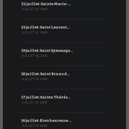
22 juillet: Sainte Marie-…
21 juin : Sa
JUILLET 22, 2026
JUIN 21, 2026
21 juillet: Saint Laurent…
20 juin : S
JUILLET 21, 2026
JUIN 20, 2026
19 juillet: Saint Symmaqu…
19 juin : S
JUILLET 19, 2026
JUIN 19, 2026
18 juillet: Saint Bruno d…
18 juin : S
JUILLET 18, 2026
JUIN 18, 2026
17 juillet: Sainte Thérès…
17 juin : S
JUILLET 17, 2026
JUIN 17, 2026
16 juillet: Bienheureuse …
16 juin : Cy
JUILLET 16, 2026
JUIN 16, 2026