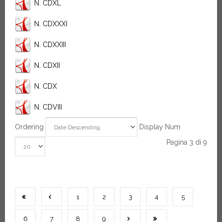
N. CDXL
N. CDXXXI
N. CDXXIII
N. CDXII
N. CDX
N. CDVIII
Ordering
Display Num
Pagina 3 di 9
1
2
3
4
5
6
7
8
9